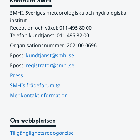
Kontakta SMHI
SMHI, Sveriges meteorologiska och hydrologiska 
institut
Reception och växel: 011-495 80 00
Telefon kundtjänst: 011-495 82 00
Organisationsnummer: 202100-0696
Epost: 
kundtjanst@smhi.se
Epost: 
registrator@smhi.se
Press
Länk till annan webbplats.
SMHIs frågeforum
Mer kontaktinformation
Om webbplatsen
Tillgänglighetsredogörelse