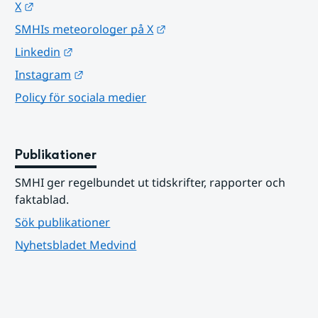
Länk till annan webbplats.
X
Länk till annan webbplats.
SMHIs meteorologer på X
Länk till annan webbplats.
Linkedin
Länk till annan webbplats.
Instagram
Policy för sociala medier
Publikationer
SMHI ger regelbundet ut tidskrifter, rapporter och 
faktablad.
Sök publikationer
Nyhetsbladet Medvind