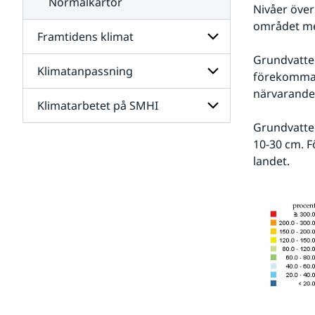
Normalkartor
Nivåer över
området me
Framtidens klimat
Grundvatten
Klimatanpassning
Undersidor
förekomma.
för
närvarande 
Framtidens
Klimatarbetet på SMHI
Undersidor
klimat
för
Grundvatten
Klimatanpassning
Undersidor
10-30 cm. F
för
landet.
Klimatarbetet
på
SMHI