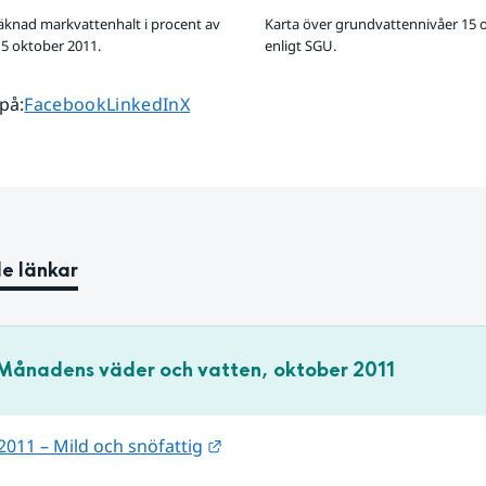
äknad markvattenhalt i procent av
Karta över grundvattennivåer 15 
5 oktober 2011.
enligt SGU.
Dela sidan på
Dela sidan på
Dela sidan på
 på
:
Facebook
LinkedIn
X
e länkar
Månadens väder och vatten, oktober 2011
Länk till annan webbplats.
011 – Mild och snöfattig