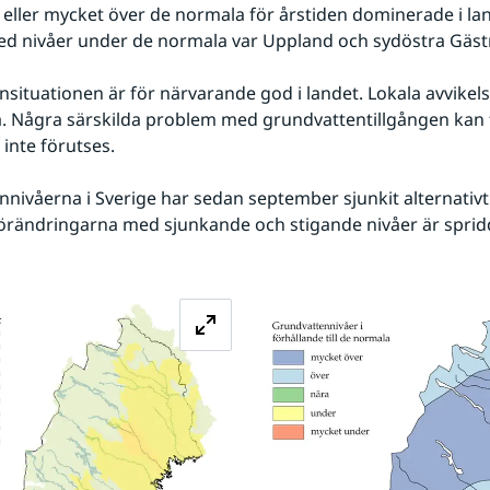
 eller mycket över de normala för årstiden dominerade i lan
d nivåer under de normala var Uppland och sydöstra Gästr
situationen är för närvarande god i landet. Lokala avvikels
 Några särskilda problem med grundvattentillgången kan f
inte förutses.
nivåerna i Sverige har sedan september sjunkit alternativt 
örändringarna med sjunkande och stigande nivåer är spridd
Förstora bilden