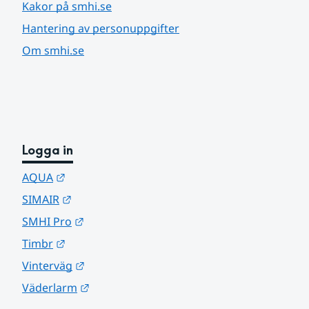
Kakor på smhi.se
Hantering av personuppgifter
Om smhi.se
Logga in
Länk till annan webbplats.
AQUA
Länk till annan webbplats.
SIMAIR
Länk till annan webbplats.
SMHI Pro
Länk till annan webbplats.
Timbr
Länk till annan webbplats.
Vinterväg
Länk till annan webbplats.
Väderlarm