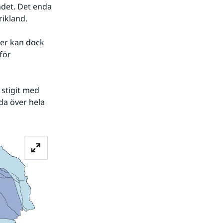
det. Det enda 
ikland.
er kan dock 
ör 
stigit med 
a över hela 
Förstora bilden