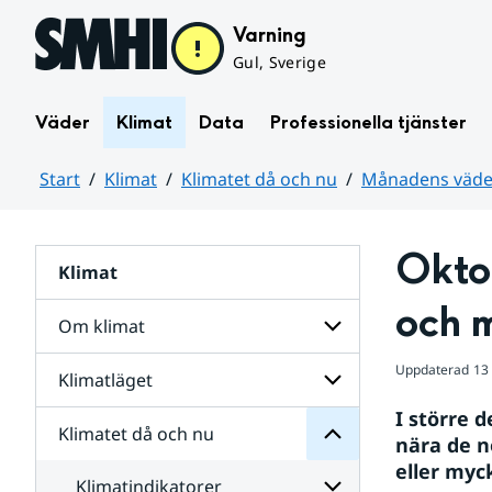
Hoppa till sidans innehåll
Varning
Gul, Sverige
Väder
Klimat
Data
Professionella tjänster
Start
Klimat
Klimatet då och nu
Månadens väder
Huvudinnehåll
Okto
Klimat
nu
och
och 
då
Om klimat
Klimatet
för
Uppdaterad
13
Undersidor
Klimatläget
Undersidor
Sverige
för
i
I större 
Om
Klimatet då och nu
vatten
Undersidor
klimat
nära de n
och
för
eller myc
väder
Klimatläget
Klimatindikatorer