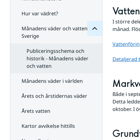
Månadens
för
Vatten
Undersidor
Hur var vädret?
Undersidor
för
I större de
Klimatindikatorer
Månadens väder och vatten i
månad. Flöd
Sverige
Vattenförin
Publiceringsschema och
historik - Månadens väder
Detaljerad 
och vatten
Månadens väder i världen
Markv
Både i sept
Årets och årstidernas väder
Detta ledde
oktober. I 
Årets vatten
Kartor avvikelse hittills
Grund