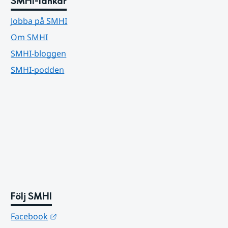
SMHI-länkar
Jobba på SMHI
Om SMHI
SMHI-bloggen
SMHI-podden
Följ SMHI
Länk till annan webbplats.
Facebook