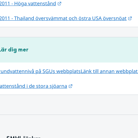
Länk till annan webbplats.
2011 - Höga vattenstånd
Lä
2011 - Thailand översvämmat och östra USA översnöat
Lär dig mer
grundvattennivå på SGUs webbplats
Länk till annan webbplat
Länk till annan webbplats.
vattenstånd i de stora sjöarna