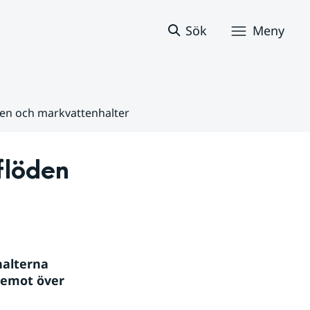
Sök
Meny
den och markvattenhalter
löden 
alterna 
emot över 