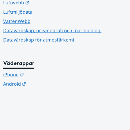
Länk till annan webbplats.
Luftwebb
Luftmiljödata
VattenWebb
Datavärdskap, oceanografi och marinbiologi
Datavärdskap för atmosfärkemi
Väderappar
Länk till annan webbplats.
iPhone
Länk till annan webbplats.
Android