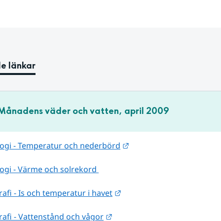
e länkar
Månadens väder och vatten, april 2009
Länk till annan webbplat
ogi - Temperatur och nederbörd
ogi - Värme och solrekord 
Länk till annan webbplats.
fi - Is och temperatur i havet
Länk till annan webbplats.
afi - Vattenstånd och vågor