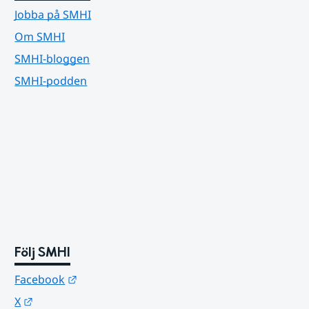
Jobba på SMHI
Om SMHI
SMHI-bloggen
SMHI-podden
Följ SMHI
Länk till annan webbplats.
Facebook
Länk till annan webbplats.
X