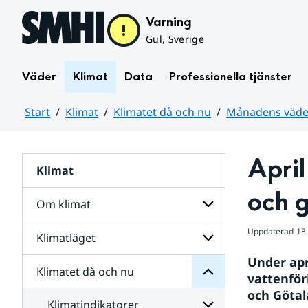
Hoppa till sidans innehåll
Varning
Gul, Sverige
Väder
Klimat
Data
Professionella tjänster
Start
Klimat
Klimatet då och nu
Månadens väder
Huvudinnehåll
April
Klimat
nu
och
och 
då
Om klimat
Klimatet
för
Uppdaterad
13
Undersidor
Klimatläget
Undersidor
Sverige
för
i
Under apr
Om
Klimatet då och nu
vatten
Undersidor
klimat
vattenför
och
för
och Götal
väder
Klimatläget
Klimatindikatorer