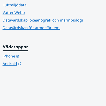
Luftmiljödata
VattenWebb
Datavärdskap, oceanografi och marinbiologi
Datavärdskap för atmosfärkemi
Väderappar
Länk till annan webbplats.
iPhone
Länk till annan webbplats.
Android