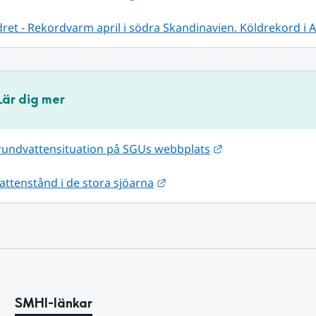
ret - Rekordvarm april i södra Skandinavien. Köldrekord i A
Lär dig mer
Länk till annan w
grundvattensituation på SGUs webbplats
Länk till annan webbplats.
vattenstånd i de stora sjöarna
SMHI-länkar