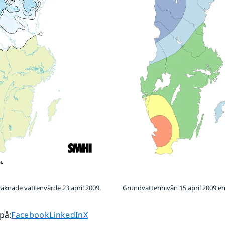
äknade vattenvärde 23 april 2009.
Grundvattennivån 15 april 2009 en
Dela sidan på
Dela sidan på
Dela sidan på
 på
:
Facebook
LinkedIn
X