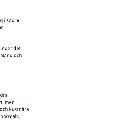
 i södra 
r 
aland och 
dra 
n, men 
och kustnära 
 normalt.