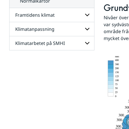
Normalkartor
Grund
Framtidens klimat
Nivåer över
var sydväst
Klimatanpassning
Undersidor
område frå
för
mycket öve
Framtidens
Klimatarbetet på SMHI
Undersidor
klimat
för
Klimatanpassning
Undersidor
för
Klimatarbetet
på
SMHI