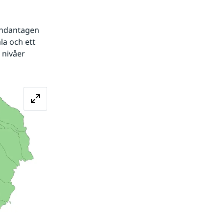
Undantagen 
a och ett 
nivåer 
Förstora bilden