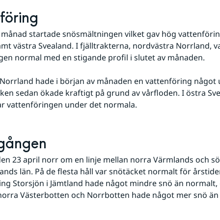
föring
 månad startade snösmältningen vilket gav hög vattenföring
mt västra Svealand. I fjälltrakterna, nordvästra Norrland, va
gen normal med en stigande profil i slutet av månaden.
lken sedan ökade kraftigt på grund av vårfloden. I östra Sve
r vattenföringen under det normala.
lgången
en 23 april norr om en linje mellan norra Värmlands och sö
ands län. På de flesta håll var snötäcket normalt för årstide
ng Storsjön i Jämtland hade något mindre snö än normalt, 
norra Västerbotten och Norrbotten hade något mer snö än