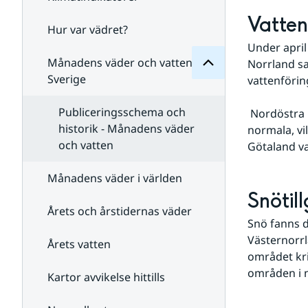
Månadens
för
Vatten
Undersidor
Hur var vädret?
Undersidor
för
Under april
Klimatindikatorer
Månadens väder och vatten i
Norrland sa
Sverige
vattenförin
Publiceringsschema och
 Nordöstra Norrland hade i början av månaden en vattenföring något under det 
historik - Månadens väder
normala, vi
och vatten
Götaland va
Månadens väder i världen
Snötil
Årets och årstidernas väder
Snö fanns d
Västernorrl
Årets vatten
området kri
områden i 
Kartor avvikelse hittills