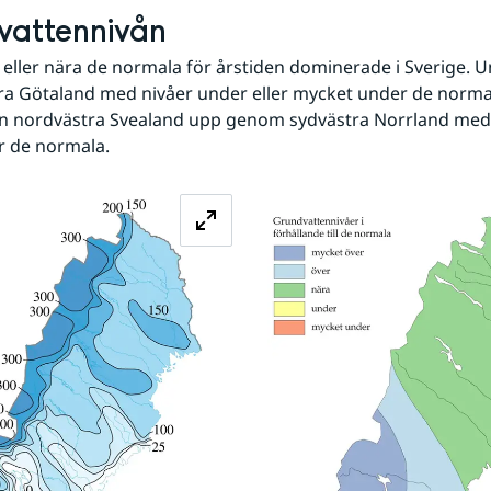
vattennivån
 eller nära de normala för årstiden dominerade i Sverige. 
ra Götaland med nivåer under eller mycket under de normal
n nordvästra Svealand upp genom sydvästra Norrland med 
r de normala.
Förstora bilden