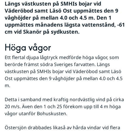
Längs västkusten på SMHIs bojar vid 
Väderöbod samt Läsö Ost uppmättes den 9 
våghöjder på mellan 4.0 och 4.5 m. Den 1 
uppmättes månadens lägsta vattenstånd, -61 
cm vid Skanör på sydkusten.
Höga vågor
Ett flertal djupa lågtryck medförde höga vågor, som 
berörde främst södra Sveriges farvatten. Längs 
västkusten på SMHIs bojar vid Väderöbod samt Läsö 
Ost uppmättes den 9 våghöjder på mellan 4.0 och 4.5 
m. 
Detta i samband med kraftig nordvästlig vind på cirka 
20 m/s. Även den 1 och 25 förekom upp till 4 m höga 
vågor utanför Bohuskusten. 
Östersjön drabbades likaså av hårda vindar vid flera 