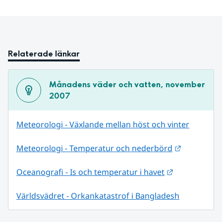
Relaterade länkar
Månadens väder och vatten, november 
2007
Meteorologi - Växlande mellan höst och vinter
Länk till 
Meteorologi - Temperatur och nederbörd
Länk till ann
Oceanografi - Is och temperatur i havet
Världsvädret - Orkankatastrof i Bangladesh