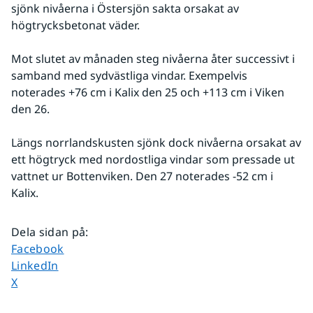
sjönk nivåerna i Östersjön sakta orsakat av 
högtrycksbetonat väder. 
Mot slutet av månaden steg nivåerna åter successivt i 
samband med sydvästliga vindar. Exempelvis 
noterades +76 cm i Kalix den 25 och +113 cm i Viken 
den 26. 
Längs norrlandskusten sjönk dock nivåerna orsakat av 
ett högtryck med nordostliga vindar som pressade ut 
vattnet ur Bottenviken. Den 27 noterades -52 cm i 
Kalix.
Dela sidan på
:
Dela sidan på
Facebook
Dela sidan på
LinkedIn
Dela sidan på
X