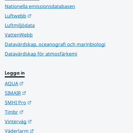
Nationella emissionsdatabasen
Länk till annan webbplats.
Luftwebb
Luftmiljödata
VattenWebb
Datavärdskap, oceanografi och marinbiologi
Datavärdskap för atmosfärkemi
Logga in
Länk till annan webbplats.
AQUA
Länk till annan webbplats.
SIMAIR
Länk till annan webbplats.
SMHI Pro
Länk till annan webbplats.
Timbr
Länk till annan webbplats.
Vinterväg
Länk till annan webbplats.
Väderlarm