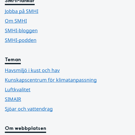
SMHI-länkar
Jobba på SMHI
Om SMHI
SMHI-bloggen
SMHI-podden
Teman
Havsmiljö i kust och hav
Kunskapscentrum för klimatanpassning
Luftkvalitet
SIMAIR
Sjöar och vattendrag
Om webbplatsen