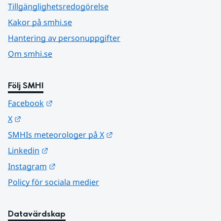
Tillgänglighetsredogörelse
Kakor på smhi.se
Hantering av personuppgifter
Om smhi.se
Följ SMHI
Länk till annan webbplats.
Facebook
Länk till annan webbplats.
X
Länk till annan webbplats.
SMHIs meteorologer på X
Länk till annan webbplats.
Linkedin
Länk till annan webbplats.
Instagram
Policy för sociala medier
Datavärdskap