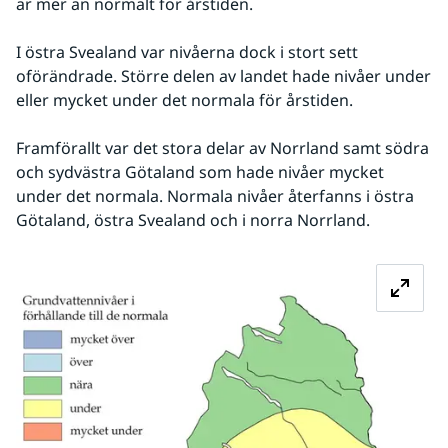
är mer än normalt för årstiden.
I östra Svealand var nivåerna dock i stort sett 
oförändrade. Större delen av landet hade nivåer under 
eller mycket under det normala för årstiden. 
Framförallt var det stora delar av Norrland samt södra 
och sydvästra Götaland som hade nivåer mycket 
under det normala. Normala nivåer återfanns i östra 
Götaland, östra Svealand och i norra Norrland.
Fö