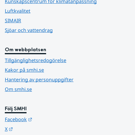
Kunskapscentrum för klimatanpassning
Luftkvalitet
SIMAIR
Sjöar och vattendrag
Om webbplatsen
Tillgänglighetsredogörelse
Kakor på smhi.se
Hantering av personuppgifter
Om smhi.se
Följ SMHI
Länk till annan webbplats.
Facebook
Länk till annan webbplats.
X