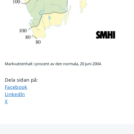
Markvattenhalt i procent av den normala, 20 juni 2004.
Dela sidan på
:
Dela sidan på
Facebook
Dela sidan på
LinkedIn
Dela sidan på
X