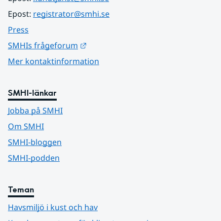
Epost: 
registrator@smhi.se
Press
Länk till annan webbplats.
SMHIs frågeforum
Mer kontaktinformation
SMHI-länkar
Jobba på SMHI
Om SMHI
SMHI-bloggen
SMHI-podden
Teman
Havsmiljö i kust och hav