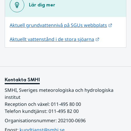
Lär dig mer
Länk til
Aktuell grundvattennivå på SGUs webbplats
Länk till anna
Aktuellt vattenstånd i de stora sjöarna
Kontakta SMHI
SMHI, Sveriges meteorologiska och hydrologiska 
institut
Reception och växel: 011-495 80 00
Telefon kundtjänst: 011-495 82 00
Organisationsnummer: 202100-0696
Epost: 
kundtjanst@smhi.se