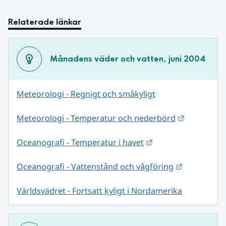
Relaterade länkar
Månadens väder och vatten, juni 2004
Meteorologi - Regnigt och småkyligt
Länk till 
Meteorologi - Temperatur och nederbörd
Länk till annan web
Oceanografi - Temperatur i havet
Länk till a
Oceanografi - Vattenstånd och vågföring
Världsvädret - Fortsatt kyligt i Nordamerika