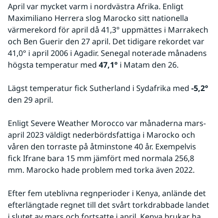
April var mycket varm i nordvästra Afrika. Enligt 
Maximiliano Herrera slog Marocko sitt nationella 
värmerekord för april då 41,3° uppmättes i Marrakech 
och Ben Guerir den 27 april. Det tidigare rekordet var 
41,0° i april 2006 i Agadir. Senegal noterade månadens 
högsta temperatur med 
47,1°
 i Matam den 26.
Lägst temperatur fick Sutherland i Sydafrika med 
-5,2° 
den 29 april.
Enligt Severe Weather Morocco var månaderna mars-
april 2023 väldigt nederbördsfattiga i Marocko och 
våren den torraste på åtminstone 40 år. Exempelvis 
fick Ifrane bara 15 mm jämfört med normala 256,8 
mm. Marocko hade problem med torka även 2022.
Efter fem uteblivna regnperioder i Kenya, anlände det 
efterlängtade regnet till det svårt torkdrabbade landet 
i slutet av mars och fortsatte i april. Kenya brukar ha 