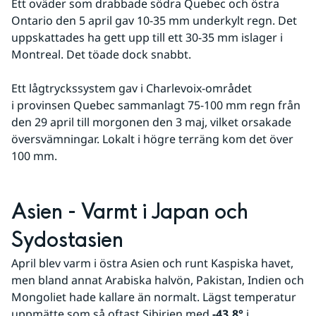
Ett oväder som drabbade södra Quebec och östra 
Ontario den 5 april gav 10-35 mm underkylt regn. Det 
uppskattades ha gett upp till ett 30-35 mm islager i 
Montreal. Det töade dock snabbt.
Ett lågtryckssystem gav i Charlevoix-området 
i provinsen Quebec sammanlagt 75-100 mm regn från 
den 29 april till morgonen den 3 maj, vilket orsakade 
översvämningar. Lokalt i högre terräng kom det över 
100 mm.
Asien - Varmt i Japan och 
Sydostasien
April blev varm i östra Asien och runt Kaspiska havet, 
men bland annat Arabiska halvön, Pakistan, Indien och 
Mongoliet hade kallare än normalt. Lägst temperatur 
uppmätte som så oftast Sibirien med 
-43,8°
 i 