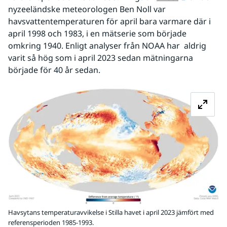
nyzeeländske meteorologen Ben Noll var 
havsvattentemperaturen för april bara varmare där i 
april 1998 och 1983, i en mätserie som började 
omkring 1940. Enligt analyser från NOAA har  aldrig 
varit så hög som i april 2023 sedan mätningarna 
började för 40 år sedan.
Fö
Havsytans temperaturavvikelse i Stilla havet i april 2023 jämfört med
referensperioden 1985-1993.