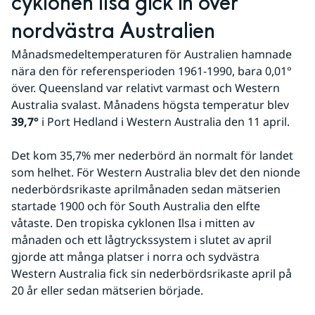
cyklonen Ilsa gick in över 
nordvästra Australien
Månadsmedeltemperaturen för Australien hamnade 
nära den för referensperioden 1961-1990, bara 0,01° 
över. Queensland var relativt varmast och Western 
Australia svalast. Månadens högsta temperatur blev 
39,7°
 i Port Hedland i Western Australia den 11 april.
Det kom 35,7% mer nederbörd än normalt för landet 
som helhet. För Western Australia blev det den nionde 
nederbördsrikaste aprilmånaden sedan mätserien 
startade 1900 och för South Australia den elfte 
våtaste. Den tropiska cyklonen Ilsa i mitten av 
månaden och ett lågtryckssystem i slutet av april 
gjorde att många platser i norra och sydvästra 
Western Australia fick sin nederbördsrikaste april på 
20 år eller sedan mätserien började.