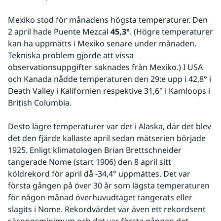
Mexiko stod för månadens högsta temperaturer. Den 
2 april hade Puente Mezcal 
45,3°
. (Högre temperaturer 
kan ha uppmätts i Mexiko senare under månaden. 
Tekniska problem gjorde att vissa 
observationsuppgifter saknades från Mexiko.) I USA 
och Kanada nådde temperaturen den 29:e upp i 42,8° i 
Death Valley i Kalifornien respektive 31,6° i Kamloops i 
British Columbia.
Desto lägre temperaturer var det i Alaska, där det blev 
det den fjärde kallaste april sedan mätserien började 
1925. Enligt klimatologen Brian Brettschneider 
tangerade Nome (start 1906) den 8 april sitt 
köldrekord för april då -34,4° uppmättes. Det var 
första gången på över 30 år som lägsta temperaturen 
för någon månad överhuvudtaget tangerats eller 
slagits i Nome. Rekordvärdet var även ett rekordsent 