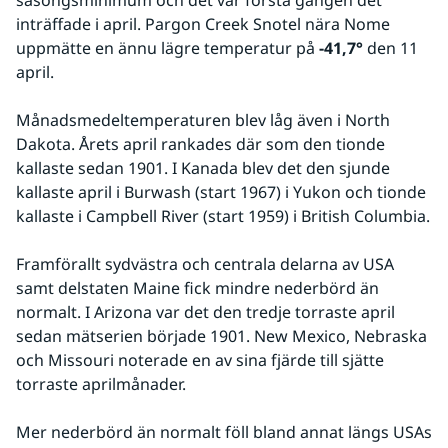
säsongsminimum och det var första gången det 
inträffade i april. Pargon Creek Snotel nära Nome 
uppmätte en ännu lägre temperatur på ​​
-41,7°
 den 11 
april.
Månadsmedeltemperaturen blev låg även i North 
Dakota. Årets april rankades där som den tionde 
kallaste sedan 1901. I Kanada blev det den sjunde 
kallaste april i Burwash (start 1967) i Yukon och tionde 
kallaste i Campbell River (start 1959) i British Columbia.
Framförallt sydvästra och centrala delarna av USA 
samt delstaten Maine fick mindre nederbörd än 
normalt. I Arizona var det den tredje torraste april 
sedan mätserien började 1901. New Mexico, Nebraska 
och Missouri noterade en av sina fjärde till sjätte 
torraste aprilmånader. 
Mer nederbörd än normalt föll bland annat längs USAs 