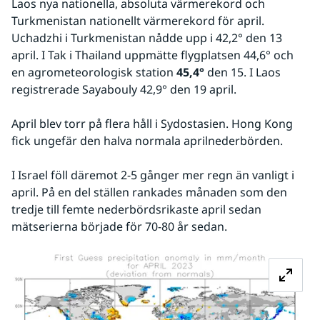
Laos nya nationella, absoluta värmerekord och 
Turkmenistan nationellt värmerekord för april. 
Uchadzhi i Turkmenistan nådde upp i 42,2° den 13 
april. I Tak i Thailand uppmätte flygplatsen 44,6° och 
en agrometeorologisk station 
45,4° 
den 15. I Laos 
registrerade Sayabouly 42,9° den 19 april.
April blev torr på flera håll i Sydostasien. Hong Kong 
fick ungefär den halva normala aprilnederbörden.
I Israel föll däremot 2-5 gånger mer regn än vanligt i 
april. På en del ställen rankades månaden som den 
tredje till femte nederbördsrikaste april sedan 
mätserierna började för 70-80 år sedan.
Fö