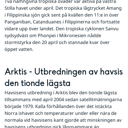
Två namngivna tropiska oväder var aktiva på västra 
Stilla havet under april. Det tropiska lågtrycket Amang 
i Filippinska sjön gick sent på kvällen den 11:e in över 
Panganiban, Catanduanes i Filippinerna och fortsatte 
vidare upp över landet. Den tropiska cyklonen Sanvu 
sydsydväst om Phonpei i Mikronesien nådde 
stormstyrka den 20 april och stannade kvar över 
öppet vatten.
Arktis - Utbredningen av havsis 
den tionde lägsta
Havsisens utbredning i Arktis blev den tionde lägsta 
tillsammans med april 2004 sedan satellitmätningarna 
började 1979. Kalla förhållanden över det istäckta 
Norra ishavet och temperaturer under eller nära de 
normala vid havsisens kant gjorde att minskningen av 
havsisens utbredning gick långsammare än 