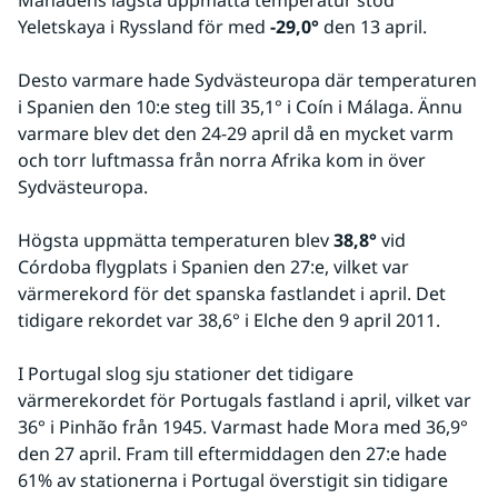
Månadens lägsta uppmätta temperatur stod 
Yeletskaya i Ryssland för med 
-29,0° 
den 13 april.
Desto varmare hade Sydvästeuropa där temperaturen 
i Spanien den 10:e steg till 35,1° i Coín i Málaga. Ännu 
varmare blev det den 24-29 april då en mycket varm 
och torr luftmassa från norra Afrika kom in över 
Sydvästeuropa.
Högsta uppmätta temperaturen blev 
38,8°
 vid 
Córdoba flygplats i Spanien den 27:e, vilket var 
värmerekord för det spanska fastlandet i april. Det 
tidigare rekordet var 38,6° i Elche den 9 april 2011.
I Portugal slog sju stationer det tidigare 
värmerekordet för Portugals fastland i april, vilket var 
36° i Pinhão från 1945. Varmast hade Mora med 36,9° 
den 27 april. Fram till eftermiddagen den 27:e hade 
61% av stationerna i Portugal överstigit sin tidigare 