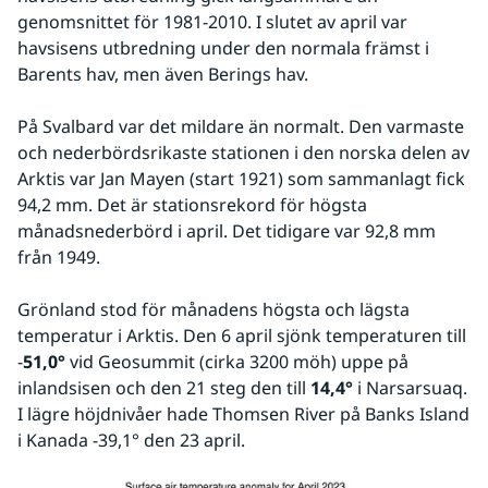
genomsnittet för 1981-2010. I slutet av april var 
havsisens utbredning under den normala främst i 
Barents hav, men även Berings hav.
På Svalbard var det mildare än normalt. Den varmaste 
och nederbördsrikaste stationen i den norska delen av 
Arktis var Jan Mayen (start 1921) som sammanlagt fick 
94,2 mm. Det är stationsrekord för högsta 
månadsnederbörd i april. Det tidigare var 92,8 mm 
från 1949.
Grönland stod för månadens högsta och lägsta 
temperatur i Arktis. Den 6 april sjönk temperaturen till 
-
51,0°
 vid Geosummit (cirka 3200 möh) uppe på 
inlandsisen och den 21 steg den till 
14,4°
 i Narsarsuaq. 
I lägre höjdnivåer hade Thomsen River på Banks Island 
i Kanada -39,1° den 23 april.
Fö