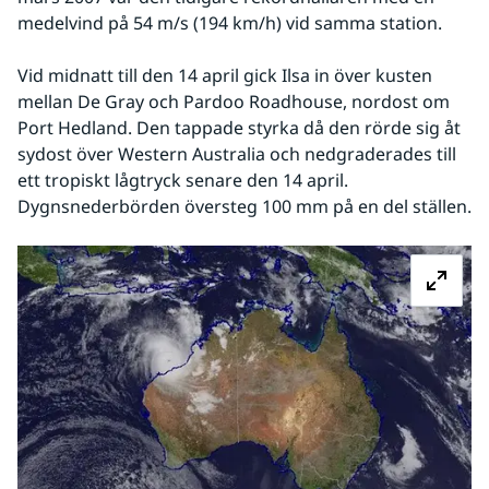
medelvind på 54 m/s (194 km/h) vid samma station.
Vid midnatt till den 14 april gick Ilsa in över kusten 
mellan De Gray och Pardoo Roadhouse, nordost om 
Port Hedland. Den tappade styrka då den rörde sig åt 
sydost över Western Australia och nedgraderades till 
ett tropiskt lågtryck senare den 14 april. 
Dygnsnederbörden översteg 100 mm på en del ställen.
Fö