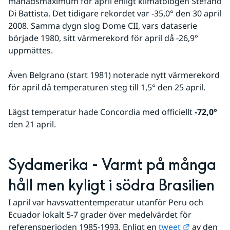
månadsmaximum för april enligt klimatologen Stefano 
Di Battista. Det tidigare rekordet var -35,0° den 30 april 
2008. Samma dygn slog Dome CII, vars dataserie 
började 1980, sitt värmerekord för april då -26,9° 
uppmättes.
Även Belgrano (start 1981) noterade nytt värmerekord 
för april då temperaturen steg till 1,5° den 25 april.
Lägst temperatur hade Concordia med officiellt 
-72,0°
den 21 april.
Sydamerika - Varmt på många 
håll men kyligt i södra Brasilien
I april var havsvattentemperatur utanför Peru och 
Ecuador lokalt 5-7 grader över medelvärdet för 
Länk till 
referensperioden 1985-1993. Enligt en 
tweet
 av den 