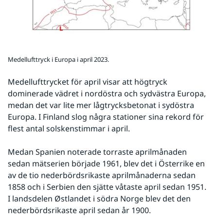
Medellufttryck i Europa i april 2023.
Medellufttrycket för april visar att högtryck 
dominerade vädret i nordöstra och sydvästra Europa, 
medan det var lite mer lågtrycksbetonat i sydöstra 
Europa. I Finland slog några stationer sina rekord för 
flest antal solskenstimmar i april.
Medan Spanien noterade torraste aprilmånaden 
sedan mätserien började 1961, blev det i Österrike en 
av de tio nederbördsrikaste aprilmånaderna sedan 
1858 och i Serbien den sjätte våtaste april sedan 1951. 
I landsdelen Østlandet i södra Norge blev det den 
nederbördsrikaste april sedan år 1900.