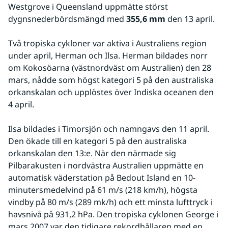
Westgrove i Queensland uppmätte störst 
dygnsnederbördsmängd med 
355,6 mm 
den 13 april.
Två tropiska cykloner var aktiva i Australiens region 
under april, Herman och Ilsa. Herman bildades norr 
om Kokosöarna (västnordväst om Australien) den 28 
mars, nådde som högst kategori 5 på den australiska 
orkanskalan och upplöstes över Indiska oceanen den 
4 april.
Ilsa bildades i Timorsjön och namngavs den 11 april. 
Den ökade till en kategori 5 på den australiska 
orkanskalan den 13:e. När den närmade sig 
Pilbarakusten i nordvästra Australien uppmätte en 
automatisk väderstation på Bedout Island en 10-
minutersmedelvind på 61 m/s (218 km/h), högsta 
vindby på 80 m/s (289 mk/h) och ett minsta lufttryck i 
havsnivå på 931,2 hPa. Den tropiska cyklonen George i 
mars 2007 var den tidigare rekordhållaren med en 