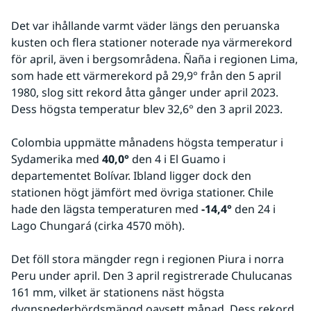
Det var ihållande varmt väder längs den peruanska 
kusten och flera stationer noterade nya värmerekord 
för april, även i bergsområdena. Ñaña i regionen Lima, 
som hade ett värmerekord på 29,9° från den 5 april 
1980, slog sitt rekord åtta gånger under april 2023. 
Dess högsta temperatur blev 32,6° den 3 april 2023.
Colombia uppmätte månadens högsta temperatur i 
Sydamerika med
 40,0°
 den 4 i El Guamo i 
departementet Bolívar. Ibland ligger dock den 
stationen högt jämfört med övriga stationer. Chile 
hade den lägsta temperaturen med 
-14,4°
 den 24 i 
Lago Chungará (cirka 4570 möh).
Det föll stora mängder regn i regionen Piura i norra 
Peru under april. Den 3 april registrerade Chulucanas 
161 mm, vilket är stationens näst högsta 
dygnsnederbördsmängd oavsett månad. Dess rekord 