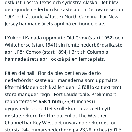
östkust, i östra Texas och sydöstra Alaska. Det blev 
den sjunde nederbördsrikaste april i Delaware sedan 
1901 och åttonde våtaste i North Carolina. För New 
Jersey hamnade årets april på en tionde plats.
I Yukon i Kanada uppmätte Old Crow (start 1952) och 
Whitehorse (start 1941) sin femte nederbördsrikaste 
april. För Comox (start 1894) i British Columbia 
hamnade årets april också på en femte plats.
På en del håll i Florida blev det i en av de tio 
nederbördsrikaste aprilmånaderna som uppmätts. 
Eftermiddagen och kvällen den 12 föll lokalt extremt 
stora mängder regn i Fort Lauderdale. Preliminärt 
rapporterades 
658,1 mm
 (25,91 inches) i 
dygnsnederbörd. Det skulle kunna vara ett nytt 
delstatsrekord för Florida. Enligt The Weather 
Channel har Key West det nuvarande rekordet för 
största 24-timmarsnederbörd på 23,28 inches (591,3 