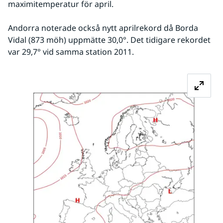
maximitemperatur för april.
Andorra noterade också nytt aprilrekord då Borda 
Vidal (873 möh) uppmätte 30,0°. Det tidigare rekordet 
var 29,7° vid samma station 2011.
Fö