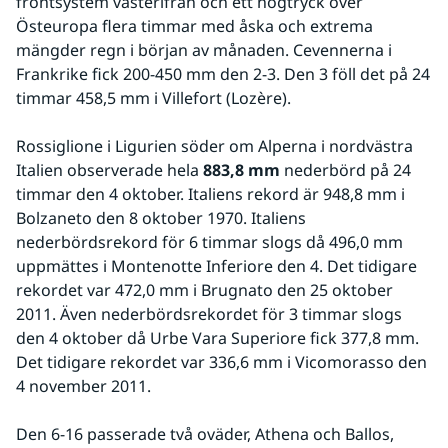
frontsystem västerifrån och ett högtryck över 
Östeuropa flera timmar med åska och extrema 
mängder regn i början av månaden. Cevennerna i 
Frankrike fick 200-450 mm den 2-3. Den 3 föll det på 24 
timmar 458,5 mm i Villefort (Lozère).
Rossiglione i Ligurien söder om Alperna i nordvästra 
Italien observerade hela 
883,8 mm
 nederbörd på 24 
timmar den 4 oktober. Italiens rekord är 948,8 mm i 
Bolzaneto den 8 oktober 1970. Italiens 
nederbördsrekord för 6 timmar slogs då 496,0 mm 
uppmättes i Montenotte Inferiore den 4. Det tidigare 
rekordet var 472,0 mm i Brugnato den 25 oktober 
2011. Även nederbördsrekordet för 3 timmar slogs 
den 4 oktober då Urbe Vara Superiore fick 377,8 mm. 
Det tidigare rekordet var 336,6 mm i Vicomorasso den 
4 november 2011.
Den 6-16 passerade två oväder, Athena och Ballos, 