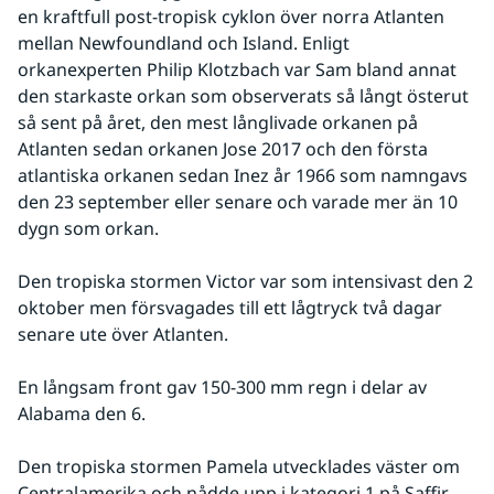
en kraftfull post-tropisk cyklon över norra Atlanten 
mellan Newfoundland och Island. Enligt 
orkanexperten Philip Klotzbach var Sam bland annat 
den starkaste orkan som observerats så långt österut 
så sent på året, den mest långlivade orkanen på 
Atlanten sedan orkanen Jose 2017 och den första 
atlantiska orkanen sedan Inez år 1966 som namngavs 
den 23 september eller senare och varade mer än 10 
dygn som orkan.
Den tropiska stormen Victor var som intensivast den 2 
oktober men försvagades till ett lågtryck två dagar 
senare ute över Atlanten.
En långsam front gav 150-300 mm regn i delar av 
Alabama den 6.
Den tropiska stormen Pamela utvecklades väster om 
Centralamerika och nådde upp i kategori 1 på Saffir-