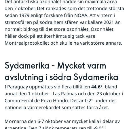
Det antarktiska ozonhålet nådde sin maximala area 
den 7 oktober. Det rankades som det trettonde största 
sedan 1979 enligt forskare från NOAA. Att vintern i 
stratosfären på södra hemisfären var kallare 2021 än 
normalt bidrog till det stora ozonhålet. Ozonhålet 
håller dock på att återhämta sig tack vare 
Montrealprotokollet och skulle ha varit större annars. 
Sydamerika - Mycket varm 
avslutning i södra Sydamerika
I Paraguay uppmättes vid flera tillfällen 
44,6°
, bland 
annat den 1 oktober i Las Palmas och den 23 oktober i 
Campo Ferial de Pozo Hondo. Det är 0,2° under det 
nationella värmerekordet som sattes förra året.
Mornarna den 6-7 oktober var mycket kalla i delar av 
Argentina. Den 7 sjönk temperaturen till -9,0° i 