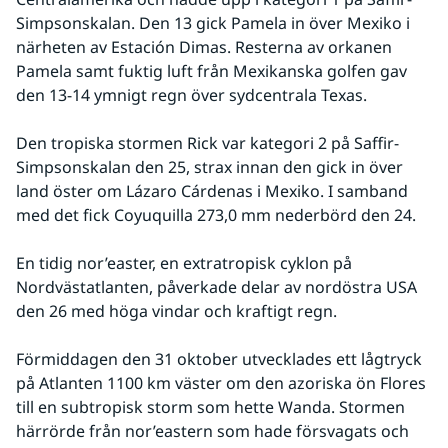
Simpsonskalan. Den 13 gick Pamela in över Mexiko i 
närheten av Estación Dimas. Resterna av orkanen 
Pamela samt fuktig luft från Mexikanska golfen gav 
den 13-14 ymnigt regn över sydcentrala Texas.
Den tropiska stormen Rick var kategori 2 på Saffir-
Simpsonskalan den 25, strax innan den gick in över 
land öster om Lázaro Cárdenas i Mexiko. I samband 
med det fick Coyuquilla 273,0 mm nederbörd den 24.
En tidig nor’easter, en extratropisk cyklon på 
Nordvästatlanten, påverkade delar av nordöstra USA 
den 26 med höga vindar och kraftigt regn.
Förmiddagen den 31 oktober utvecklades ett lågtryck 
på Atlanten 1100 km väster om den azoriska ön Flores 
till en subtropisk storm som hette Wanda. Stormen 
härrörde från nor’eastern som hade försvagats och 