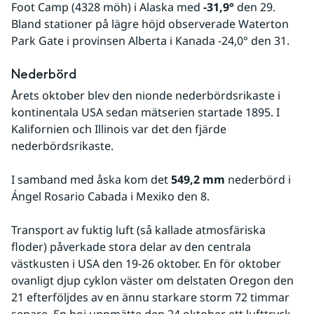
Foot Camp (4328 möh) i Alaska med 
-31,9°
 den 29. 
Bland stationer på lägre höjd observerade Waterton 
Park Gate i provinsen Alberta i Kanada -24,0° den 31.
Nederbörd
Årets oktober blev den nionde nederbördsrikaste i 
kontinentala USA sedan mätserien startade 1895. I 
Kalifornien och Illinois var det den fjärde 
nederbördsrikaste.
I samband med åska kom det 
549,2 mm 
nederbörd i 
Ángel Rosario Cabada i Mexiko den 8.
Transport av fuktig luft (så kallade atmosfäriska 
floder) påverkade stora delar av den centrala 
västkusten i USA den 19-26 oktober. En för oktober 
ovanligt djup cyklon väster om delstaten Oregon den 
21 efterföljdes av en ännu starkare storm 72 timmar 