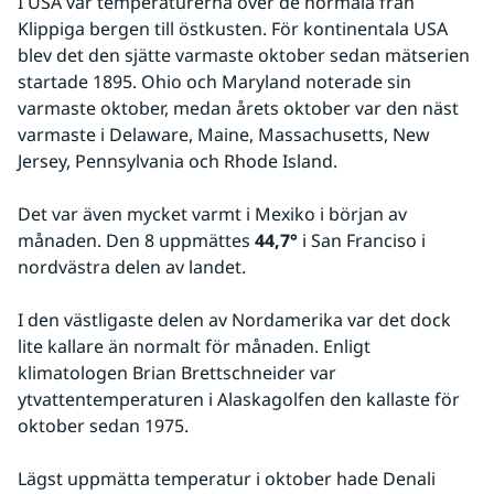
I USA var temperaturerna över de normala från 
Klippiga bergen till östkusten. För kontinentala USA 
blev det den sjätte varmaste oktober sedan mätserien 
startade 1895. Ohio och Maryland noterade sin 
varmaste oktober, medan årets oktober var den näst 
varmaste i Delaware, Maine, Massachusetts, New 
Jersey, Pennsylvania och Rhode Island.
Det var även mycket varmt i Mexiko i början av 
månaden. Den 8 uppmättes 
44,7°
 i San Franciso i 
nordvästra delen av landet.
I den västligaste delen av Nordamerika var det dock 
lite kallare än normalt för månaden. Enligt 
klimatologen Brian Brettschneider var 
ytvattentemperaturen i Alaskagolfen den kallaste för 
oktober sedan 1975.
Lägst uppmätta temperatur i oktober hade Denali 