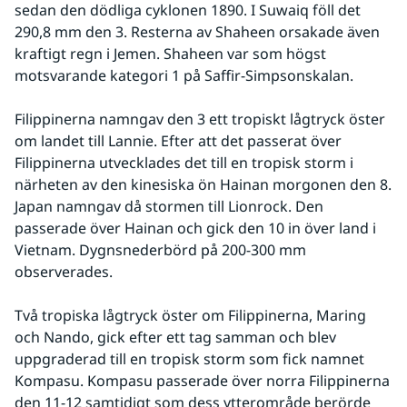
sedan den dödliga cyklonen 1890. I Suwaiq föll det 
290,8 mm den 3. Resterna av Shaheen orsakade även 
kraftigt regn i Jemen. Shaheen var som högst 
motsvarande kategori 1 på Saffir-Simpsonskalan.
Filippinerna namngav den 3 ett tropiskt lågtryck öster 
om landet till Lannie. Efter att det passerat över 
Filippinerna utvecklades det till en tropisk storm i 
närheten av den kinesiska ön Hainan morgonen den 8. 
Japan namngav då stormen till Lionrock. Den 
passerade över Hainan och gick den 10 in över land i 
Vietnam. Dygnsnederbörd på 200-300 mm 
observerades.
Två tropiska lågtryck öster om Filippinerna, Maring 
och Nando, gick efter ett tag samman och blev 
uppgraderad till en tropisk storm som fick namnet 
Kompasu. Kompasu passerade över norra Filippinerna 
den 11-12 samtidigt som dess ytterområde berörde 