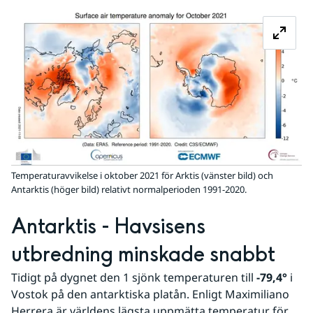
Fö
Temperaturavvikelse i oktober 2021 för Arktis (vänster bild) och
Antarktis (höger bild) relativt normalperioden 1991-2020.
Antarktis - Havsisens 
utbredning minskade snabbt
Tidigt på dygnet den 1 sjönk temperaturen till 
-79,4°
 i 
Vostok på den antarktiska platån. Enligt Maximiliano 
Herrera är världens lägsta uppmätta temperatur för 