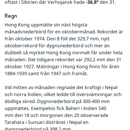
oftast i Sibirien där Verhojansk hade 
-36,8°
 den 31.
Regn
Hong Kong uppmätte sin näst högsta 
månadsnederbörd för en oktobermånad. Rekordet är 
från oktober 1974. Den 8 föll det 329,7 mm, nytt 
oktoberrekord för dygnsnederbörd och mer än 
dubbelt så mycket Hong Kong normalt får under hela 
månaden. Det tidigare rekordet var 292,2 mm den 31 
oktober 1927. Mätningar i Hong Kong finns för åren 
1884-1939 samt från 1947 och framåt.
Vid mitten av månaden regnade det kraftigt i Nepal 
och norra Indien, vilket ledde till översvämningar och 
dödliga skred. Dygnsnederbörd på 300-400 mm 
uppmättes. Exempelvis fick Baheri i Indien 540 
mm den 18 och morgonen den 20 observerade 
Tarahara i Sunsari distriktet i Nepal en 
dygnsnederbörd på 398,2 mm.