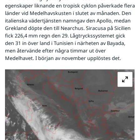
egenskaper liknande en tropisk cyklon påverkade flera 
länder vid Medelhavskusten i slutet av månaden. Den 
italienska vädertjänsten namngav den Apollo, medan 
Grekland döpte den till Nearchus. Siracusa på Sicilien 
fick 226,4 mm regn den 29. Lågtryckssystemet gick 
den 31 in över land i Tunisien i närheten av Bayada, 
men återvände efter några timmar ut över 
Medelhavet. I början av november upplöstes det.
Fö