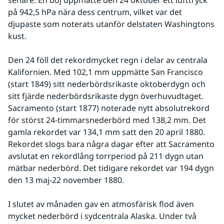
senare. En boj uppmätte den 24 oktober ett lufttryck 
på 942,5 hPa nära dess centrum, vilket var det 
djupaste som noterats utanför delstaten Washingtons 
kust.
Den 24 föll det rekordmycket regn i delar av centrala 
Kalifornien. Med 102,1 mm uppmätte San Francisco 
(start 1849) sitt nederbördsrikaste oktoberdygn och 
sitt fjärde nederbördsrikaste dygn överhuvudtaget. 
Sacramento (start 1877) noterade nytt absolutrekord 
för störst 24-timmarsnederbörd med 138,2 mm. Det 
gamla rekordet var 134,1 mm satt den 20 april 1880. 
Rekordet slogs bara några dagar efter att Sacramento 
avslutat en rekordlång torrperiod på 211 dygn utan 
mätbar nederbörd. Det tidigare rekordet var 194 dygn 
den 13 maj-22 november 1880.
I slutet av månaden gav en atmosfärisk flod även 
mycket nederbörd i sydcentrala Alaska. Under två 