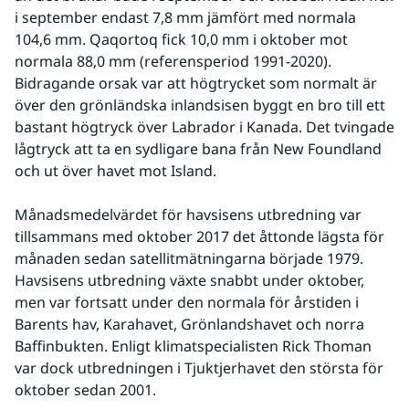
i september endast 7,8 mm jämfört med normala 
104,6 mm. Qaqortoq fick 10,0 mm i oktober mot 
normala 88,0 mm (referensperiod 1991-2020). 
Bidragande orsak var att högtrycket som normalt är 
över den grönländska inlandsisen byggt en bro till ett 
bastant högtryck över Labrador i Kanada. Det tvingade 
lågtryck att ta en sydligare bana från New Foundland 
och ut över havet mot Island.
Månadsmedelvärdet för havsisens utbredning var 
tillsammans med oktober 2017 det åttonde lägsta för 
månaden sedan satellitmätningarna började 1979. 
Havsisens utbredning växte snabbt under oktober, 
men var fortsatt under den normala för årstiden i 
Barents hav, Karahavet, Grönlandshavet och norra 
Baffinbukten. Enligt klimatspecialisten Rick Thoman 
var dock utbredningen i Tjuktjerhavet den största för 
oktober sedan 2001.