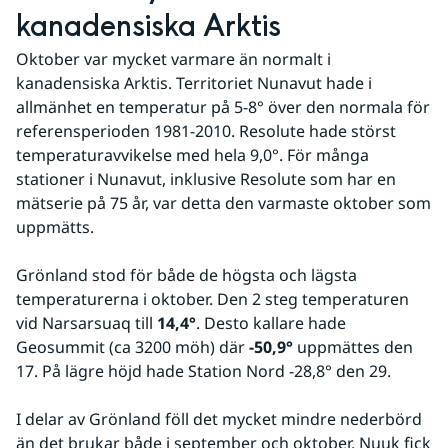
kanadensiska Arktis
Oktober var mycket varmare än normalt i 
kanadensiska Arktis. Territoriet Nunavut hade i 
allmänhet en temperatur på 5-8° över den normala för 
referensperioden 1981-2010. Resolute hade störst 
temperaturavvikelse med hela 9,0°. För många 
stationer i Nunavut, inklusive Resolute som har en 
mätserie på 75 år, var detta den varmaste oktober som 
uppmätts.
Grönland stod för både de högsta och lägsta 
temperaturerna i oktober. Den 2 steg temperaturen 
vid Narsarsuaq till 
14,4°
. Desto kallare hade 
Geosummit (ca 3200 möh) där
 -50,9°
 uppmättes den 
17. På lägre höjd hade Station Nord -28,8° den 29.
I delar av Grönland föll det mycket mindre nederbörd 
än det brukar både i september och oktober. Nuuk fick 