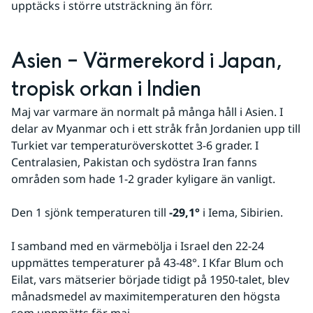
upptäcks i större utsträckning än förr.
Asien – Värmerekord i Japan, 
tropisk orkan i Indien
Maj var varmare än normalt på många håll i Asien. I 
delar av Myanmar och i ett stråk från Jordanien upp till 
Turkiet var temperaturöverskottet 3-6 grader. I 
Centralasien, Pakistan och sydöstra Iran fanns 
områden som hade 1-2 grader kyligare än vanligt.
Den 1 sjönk temperaturen till 
-29,1°
 i Iema, Sibirien.
I samband med en värmebölja i Israel den 22-24 
uppmättes temperaturer på 43-48°. I Kfar Blum och 
Eilat, vars mätserier började tidigt på 1950-talet, blev 
månadsmedel av maximitemperaturen den högsta 
som uppmätts för maj.