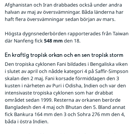
Afghanistan och Iran drabbades också under andra 
halvan av maj av översvämningar. Båda länderna har 
haft flera översvämningar sedan början av mars.
Högsta dygnsnederbörden rapporterades från Taiwan 
där Nanfeng fick 
548 mm
 den 18.
En kraftig tropisk orkan och en sen tropisk storm
Den tropiska cyklonen Fani bildades i Bengaliska viken 
i slutet av april och nådde kategori 4 på Saffir-Simpson 
skalan den 2 maj. Fani korsade förmiddagen den 3 
kusten i närheten av Puri i Odisha, Indien och var den 
intensivaste tropiska cyklonen som har drabbat 
området sedan 1999. Resterna av orkanen berörde 
Bangladesh den 4 maj och Bhutan den 5. Bland annat 
fick Bankura 164 mm den 3 och Sohra 276 mm den 4, 
båda i östra Indien.