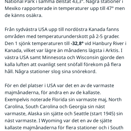
National Park i samma delstat 43,3°. Några stationer i 
Mexiko rapporterade in temperaturer upp till 47° men 
de känns osäkra.
Från sydvästra USA upp till nordöstra Kanada fanns 
områden med temperaturunderskott på 2-5 grader. 
Den 1 sjönk temperaturen till 
-32,8°
 vid Hanbury River i 
Kanada, vilket var lägre än månadens lägsta i Arktis. I 
västra USA samt Minnesota och Wisconsin gjorde den 
kalla luften att ovanligt sent snöfall förekom på flera 
håll. Några stationer slog sina snörekord.
För en del platser i USA var det en av de varmaste 
majmånaderna, för andra en av de kallaste. 
Exempelvis noterade Florida sin varmaste maj, North 
Carolina, South Carolina och Georgia sin näst 
varmaste, Alaska sin sjätte och Seattle (start 1945) sin 
näst varmaste. I Wyoming var det en av de sjätte 
kallaste majmånaderna för flera stationer och i South 