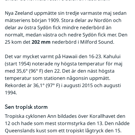
Nya Zeeland uppmätte sin tredje varmaste maj sedan 
mätseriens början 1909. Stora delar av Nordön och 
delar av östra Sydön fick mindre nederbörd än 
normalt, medan västra och nedre Sydön fick mer. Den 
25 kom det 
202 mm
 nederbörd i Milford Sound.
Det var mycket varmt på Hawaii den 16-23. Kahului 
(start 1954) noterade ny högsta temperatur för maj 
med 35,6° (96° F) den 22. Det är den näst högsta 
temperatur som stationen någonsin uppmätt. 
Rekordet är 36,1° (97° F) i augusti 2015 och augusti 
1994.
Sen tropisk storm
Tropiska cyklonen Ann bildades över Korallhavet den 
12 och hade som mest stormstyrka den 13. Den nådde 
Queenslands kust som ett tropiskt lågtryck den 15. 