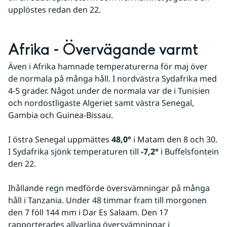
upplöstes redan den 22.
Afrika - Övervägande varmt
Även i Afrika hamnade temperaturerna för maj över 
de normala på många håll. I nordvästra Sydafrika med 
4-5 grader. Något under de normala var de i Tunisien 
och nordostligaste Algeriet samt västra Senegal, 
Gambia och Guinea-Bissau.
I östra Senegal uppmättes 
48,0° 
i Matam den 8 och 30. 
I Sydafrika sjönk temperaturen till 
-7,2°
 i Buffelsfontein 
den 22.
Ihållande regn medförde översvämningar på många 
håll i Tanzania. Under 48 timmar fram till morgonen 
den 7 föll 144 mm i Dar Es Salaam. Den 17 
rapporterades allvarliga översvämningar i 