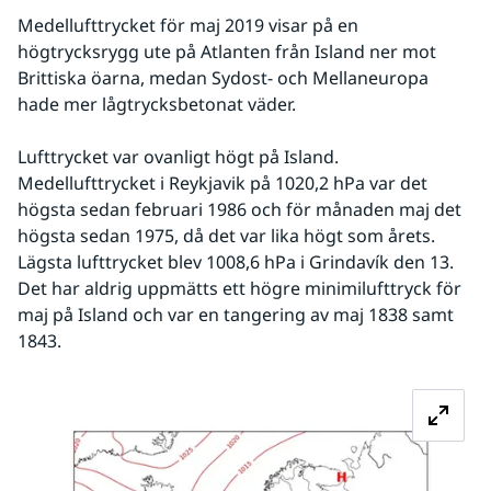
Medellufttrycket för maj 2019 visar på en 
högtrycksrygg ute på Atlanten från Island ner mot 
Brittiska öarna, medan Sydost- och Mellaneuropa 
hade mer lågtrycksbetonat väder.
Lufttrycket var ovanligt högt på Island. 
Medellufttrycket i Reykjavik på 1020,2 hPa var det 
högsta sedan februari 1986 och för månaden maj det 
högsta sedan 1975, då det var lika högt som årets. 
Lägsta lufttrycket blev 1008,6 hPa i Grindavík den 13. 
Det har aldrig uppmätts ett högre minimilufttryck för 
maj på Island och var en tangering av maj 1838 samt 
1843.
Fö