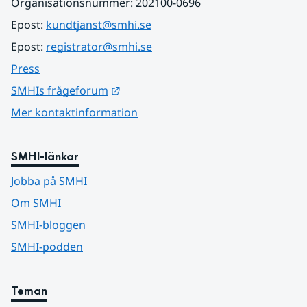
Organisationsnummer: 202100-0696
Epost: 
kundtjanst@smhi.se
Epost: 
registrator@smhi.se
Press
Länk till annan webbplats.
SMHIs frågeforum
Mer kontaktinformation
SMHI-länkar
Jobba på SMHI
Om SMHI
SMHI-bloggen
SMHI-podden
Teman