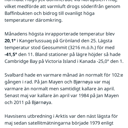
vilket medförde att varmluft drogs söderifrån genom 
Baffinbukten och bidrog till ovanligt höga 
temperaturer däromkring.
Månadens högsta inrapporterade temperatur blev 
20,1°
 i Kangerlussuaq på Grönland den 25. Lägsta 
temperatur stod Geosummit (3216 m.ö.h.) för med 
-41,5°
 den 11. Bland stationer på lägre höjder så hade 
Cambridge Bay på Victoria Island i Kanada -25,0° den 1.
Svalbard hade en varmare månad än normalt för 102:e 
gången i rad. På Jan Mayen och Bjørnøya var maj 
varmare än normalt men samtidigt kallare än april. 
Senast maj var kallare än april var 1984 på Jan Mayen 
och 2011 på Bjørnøya.
Havsisens utbredning i Arktis var den näst lägsta för 
maj sedan satellitmätningarna började 1979 enligt 