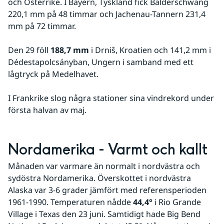
och Österrike. I Bayern, Tyskland fick Balderschwang 
220,1 mm på 48 timmar och Jachenau-Tannern 231,4 
mm på 72 timmar.
Den 29 föll 
188,7 mm
 i Drniš, Kroatien och 141,2 mm i 
Dédestapolcsányban, Ungern i samband med ett 
lågtryck på Medelhavet.
I Frankrike slog några stationer sina vindrekord under 
första halvan av maj.
Nordamerika - Varmt och kallt
Månaden var varmare än normalt i nordvästra och 
sydöstra Nordamerika. Överskottet i nordvästra 
Alaska var 3-6 grader jämfört med referensperioden 
1961-1990. Temperaturen nådde 
44,4° 
i Rio Grande 
Village i Texas den 23 juni. Samtidigt hade Big Bend 