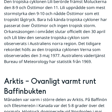
Den tropiska cyklonen Lili berörde främst Moluckerna 
den 8-9 och Östtimor den 11. Lili uppnådde som mest 
stormstyrka den 9-10 och nådde Östtimor som ett 
tropiskt lågtryck. Bara två kända tropiska cykloner har 
passerat över Östtimor och ingen tropisk storm. 
Orkansäsongen i området slutar officiellt den 30 april 
och Lili blev den senaste tropiska cyklon som 
observerats i Australiens norra region. Det tidigare 
rekordet hölls av den tropiska cyklonen Verna som 
observerades den 3 maj 1977. Australiens vädertjänst 
Bureau of Meteorology har statistik från 1969.
Arktis – Ovanligt varmt runt 
Baffinbukten
Månaden var varm i större delen av Arktis. På Baffinön 
och Ellesmereön i Kanada var det 5-8 grader över det 
normala. Högtryck dominerade vid Nordpolen i maj, 