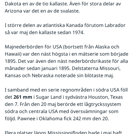
Dakota en av de tio kallaste. Även för stora delar av 
Arizona var det en av de svalaste.
I större delen av atlantiska Kanada förutom Labrador 
så var maj den kallaste sedan 1974.
Majnederbörden för USA (bortsett från Alaska och 
Hawaii) var den näst högsta i en mätserie som började 
1895. Det var även den näst nederbördsrikaste för alla 
månader sedan januari 1895. Delstaterna Missouri, 
Kansas och Nebraska noterade sin blötaste maj.
I samband med en serie regnområden i södra USA föll 
det 
261 mm
 i Sugar Land i sydvästra Houston, Texas 
den 7. Från den 20 maj berörde ett lågtryckssystem 
södra och centrala USA med översvämningar som 
följd. Pawnee i Oklahoma fick 242 mm den 20.
Flera platser längs Mississippifloden hade i maj haft 