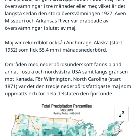
översvämningar i tre månader eller mer, vilket är det 
längsta sedan den stora översvämningen 1927. Även 
Missouri och Arkansas River var drabbade av 
översvämningar i slutet av maj.
Maj var rekordblöt också i Anchorage, Alaska (start 
1952) som fick 55,4 mm i månadsnederbörd.
Områden med nederbördsunderskott fanns bland 
annat i östra och nordvästra USA samt längs gränsen 
mot Kanada. För Wilmington, North Carolina (start 
1871) var det den tredje nederbördsfattigaste maj som 
uppmätts och för hela delstaten den fjortonde.
Fö