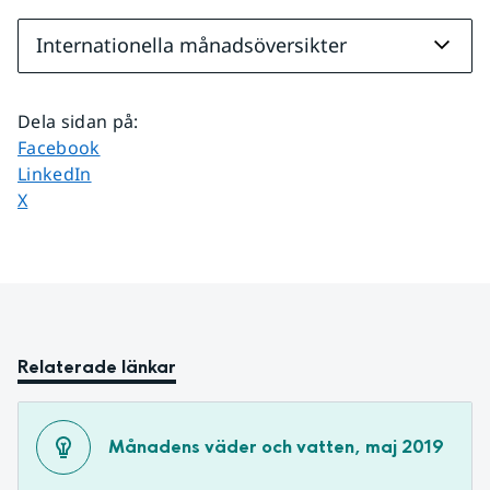
Internationella månadsöversikter
Dela sidan på
:
Dela sidan på
Facebook
Dela sidan på
LinkedIn
Dela sidan på
X
Relaterade länkar
Månadens väder och vatten, maj 2019