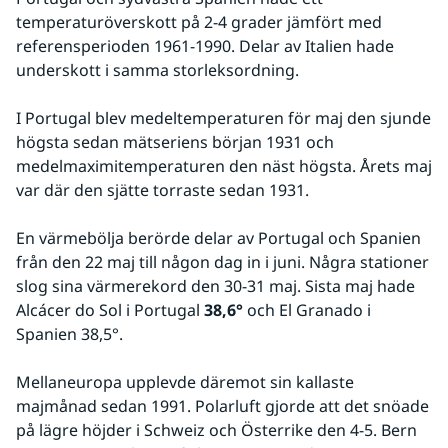
temperaturöverskott på 2-4 grader jämfört med 
referensperioden 1961-1990. Delar av Italien hade 
underskott i samma storleksordning.
I Portugal blev medeltemperaturen för maj den sjunde 
högsta sedan mätseriens början 1931 och 
medelmaximitemperaturen den näst högsta. Årets maj 
var där den sjätte torraste sedan 1931.
En värmebölja berörde delar av Portugal och Spanien 
från den 22 maj till någon dag in i juni. Några stationer 
slog sina värmerekord den 30-31 maj. Sista maj hade 
Alcácer do Sol i Portugal 
38,6°
 och El Granado i 
Spanien 38,5°.
Mellaneuropa upplevde däremot sin kallaste 
majmånad sedan 1991. Polarluft gjorde att det snöade 
på lägre höjder i Schweiz och Österrike den 4-5. Bern 