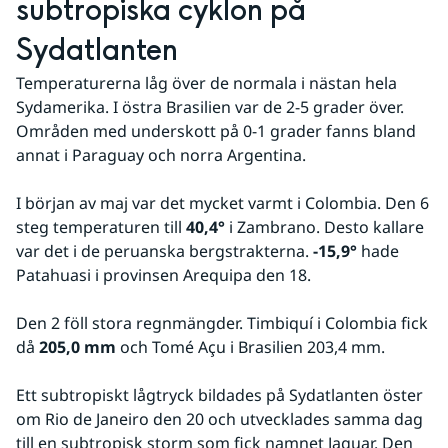
subtropiska cyklon på 
Sydatlanten
Temperaturerna låg över de normala i nästan hela 
Sydamerika. I östra Brasilien var de 2-5 grader över. 
Områden med underskott på 0-1 grader fanns bland 
annat i Paraguay och norra Argentina.
I början av maj var det mycket varmt i Colombia. Den 6 
steg temperaturen till 
40,4°
 i Zambrano. Desto kallare 
var det i de peruanska bergstrakterna. 
-15,9° 
hade 
Patahuasi i provinsen Arequipa den 18.
Den 2 föll stora regnmängder. Timbiquí i Colombia fick 
då 
205,0 mm
 och Tomé Açu i Brasilien 203,4 mm.
Ett subtropiskt lågtryck bildades på Sydatlanten öster 
om Rio de Janeiro den 20 och utvecklades samma dag 
till en subtropisk storm som fick namnet Jaguar. Den 