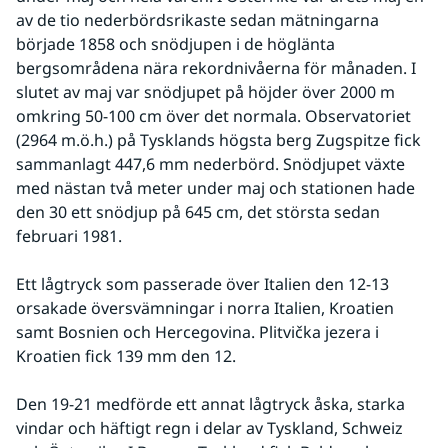
av de tio nederbördsrikaste sedan mätningarna 
började 1858 och snödjupen i de höglänta 
bergsområdena nära rekordnivåerna för månaden. I 
slutet av maj var snödjupet på höjder över 2000 m 
omkring 50-100 cm över det normala. Observatoriet 
(2964 m.ö.h.) på Tysklands högsta berg Zugspitze fick 
sammanlagt 447,6 mm nederbörd. Snödjupet växte 
med nästan två meter under maj och stationen hade 
den 30 ett snödjup på 645 cm, det största sedan 
februari 1981.
Ett lågtryck som passerade över Italien den 12-13 
orsakade översvämningar i norra Italien, Kroatien 
samt Bosnien och Hercegovina. Plitvička jezera i 
Kroatien fick 139 mm den 12.
Den 19-21 medförde ett annat lågtryck åska, starka 
vindar och häftigt regn i delar av Tyskland, Schweiz 