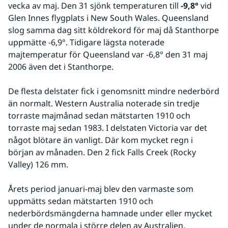
vecka av maj. Den 31 sjönk temperaturen till 
-9,8°
 vid 
Glen Innes flygplats i New South Wales. Queensland 
slog samma dag sitt köldrekord för maj då Stanthorpe 
uppmätte -6,9°. Tidigare lägsta noterade 
majtemperatur för Queensland var -6,8° den 31 maj 
2006 även det i Stanthorpe.
De flesta delstater fick i genomsnitt mindre nederbörd 
än normalt. Western Australia noterade sin tredje 
torraste majmånad sedan mätstarten 1910 och 
torraste maj sedan 1983. I delstaten Victoria var det 
något blötare än vanligt. Där kom mycket regn i 
början av månaden. Den 2 fick Falls Creek (Rocky 
Valley) 126 mm.
Årets period januari-maj blev den varmaste som 
uppmätts sedan mätstarten 1910 och 
nederbördsmängderna hamnade under eller mycket 
under de normala i större delen av Australien.