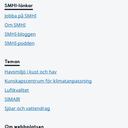
SMHI-länkar
Jobba på SMHI
Om SMHI
SMHI-bloggen
SMHI-podden
Teman
Havsmiljö i kust och hav
Kunskapscentrum för klimatanpassning
Luftkvalitet
SIMAIR
Sjöar och vattendrag
Om webbplatsen