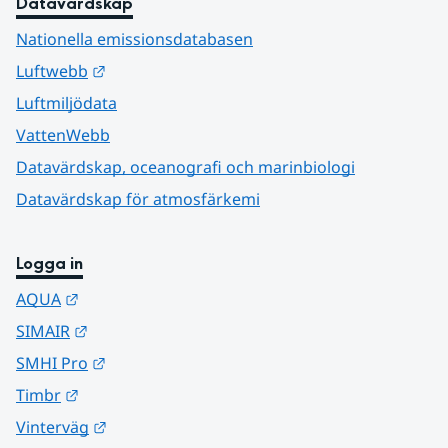
Datavärdskap
Nationella emissionsdatabasen
Länk till annan webbplats.
Luftwebb
Luftmiljödata
VattenWebb
Datavärdskap, oceanografi och marinbiologi
Datavärdskap för atmosfärkemi
Logga in
Länk till annan webbplats.
AQUA
Länk till annan webbplats.
SIMAIR
Länk till annan webbplats.
SMHI Pro
Länk till annan webbplats.
Timbr
Länk till annan webbplats.
Vinterväg