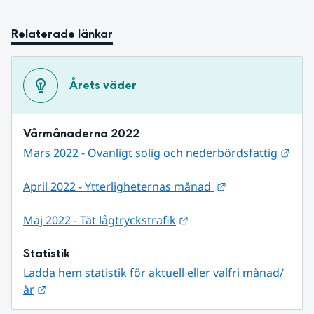
Relaterade länkar
Årets väder
Vårmånaderna 2022
Länk
Mars 2022 - Ovanligt solig och nederbördsfattig
Länk till annan 
April 2022 - Ytterligheternas månad 
Länk till annan webbpla
Maj 2022 - Tät lågtryckstrafik
Statistik
Ladda hem statistik för aktuell eller valfri månad/
Länk till annan webbplats.
år