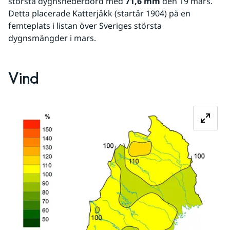
största dygnsnederbörd med 
71,6 mm
 den 19 mars. 
Detta placerade Katterjåkk (startår 1904) på en 
femteplats i listan över Sveriges största 
dygnsmängder i mars.
Vind 
Fö