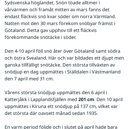
Sydsvenska höglandet. Snön töade alltmer i 
vårvärmen och framåt mitten av mars fanns det 
endast fläckvis snö kvar söder om norra Värmland. 
Natten mot den 30 mars förekom snöbyar främst i 
Götaland. Detta gav upphov till ett fläckvis 
förekommande snötäcke i söder.
Den 4-10 april föll snö åter över Götaland samt södra 
och östra Svealand. Här och var bildades ett djupt men 
ganska tillfälligt snötäcke. Den största tillväxten av 
snödjup en dag uppmättes i Ställdalen i Västmanland 
den 7 april med 31 cm.
Vårens största snödjup uppmättes den 6 april i 
Katterjåkk i Lapplandsfjällen med 
201 cm
. Den 10 april 
uppmättes i Kiruna ett snödjup på 137 cm, vilket var 
det största där oavsett månad sedan 1935.
En varm period följde och i slutet på april hade bara 