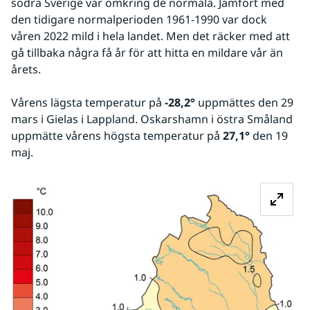
södra Sverige var omkring de normala. Jämfört med 
den tidigare normalperioden 1961-1990 var dock 
våren 2022 mild i hela landet. Men det räcker med att 
gå tillbaka några få år för att hitta en mildare vår än 
årets.
Vårens lägsta temperatur på 
-28,2°
 uppmättes den 29 
mars i Gielas i Lappland. Oskarshamn i östra Småland 
uppmätte vårens högsta temperatur på 
27,1°
 den 19 
maj.
Fö