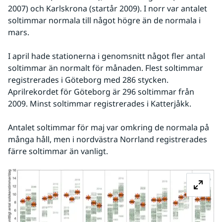
2007) och Karlskrona (startår 2009). I norr var antalet 
soltimmar normala till något högre än de normala i 
mars.
I april hade stationerna i genomsnitt något fler antal 
soltimmar än normalt för månaden. Flest soltimmar 
registrerades i Göteborg med 286 stycken. 
Aprilrekordet för Göteborg är 296 soltimmar från 
2009. Minst soltimmar registrerades i Katterjåkk.
Antalet soltimmar för maj var omkring de normala på 
många håll, men i nordvästra Norrland registrerades 
färre soltimmar än vanligt.
Fö