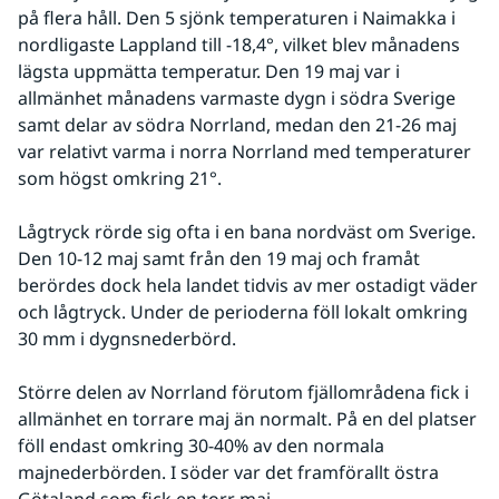
på flera håll. Den 5 sjönk temperaturen i Naimakka i 
nordligaste Lappland till -18,4°, vilket blev månadens 
lägsta uppmätta temperatur. Den 19 maj var i 
allmänhet månadens varmaste dygn i södra Sverige 
samt delar av södra Norrland, medan den 21-26 maj 
var relativt varma i norra Norrland med temperaturer 
som högst omkring 21°.
Lågtryck rörde sig ofta i en bana nordväst om Sverige. 
Den 10-12 maj samt från den 19 maj och framåt 
berördes dock hela landet tidvis av mer ostadigt väder 
och lågtryck. Under de perioderna föll lokalt omkring 
30 mm i dygnsnederbörd.
Större delen av Norrland förutom fjällområdena fick i 
allmänhet en torrare maj än normalt. På en del platser 
föll endast omkring 30-40% av den normala 
majnederbörden. I söder var det framförallt östra 
Götaland som fick en torr maj.