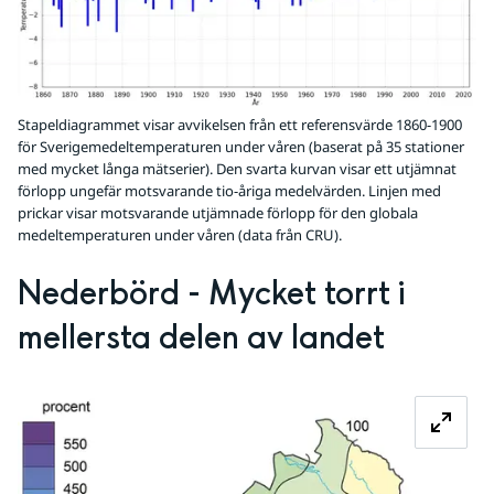
Stapeldiagrammet visar avvikelsen från ett referensvärde 1860-1900
för Sverigemedeltemperaturen under våren (baserat på 35 stationer
med mycket långa mätserier). Den svarta kurvan visar ett utjämnat
förlopp ungefär motsvarande tio-åriga medelvärden. Linjen med
prickar visar motsvarande utjämnade förlopp för den globala
medeltemperaturen under våren (data från CRU).
Nederbörd - Mycket torrt i 
mellersta delen av landet
Fö