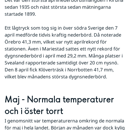
sedan 1935 och näst största sedan mätningarna 
startade 1899.
Ett lågtryck som tog sig in över södra Sverige den 7 
april medförde tidvis kraftig nederbörd. Då noterade 
Örebro 41,3 mm, vilket var nytt aprilrekord för 
stationen. Även i Mariestad sattes ett nytt rekord för 
dygnsnederbörd i april med 29,2 mm. Många platser i 
Svealand rapporterade samtidigt över 20 cm nysnö. 
Den 8 april fick Klöverträsk i Norrbotten 41,7 mm, 
vilket blev månadens största dygnsnederbörd.
Maj - Normala temperaturer 
och i öster torrt
I genomsnitt var temperaturerna omkring de normala 
för maj i hela landet. Början av månaden var dock kylig 