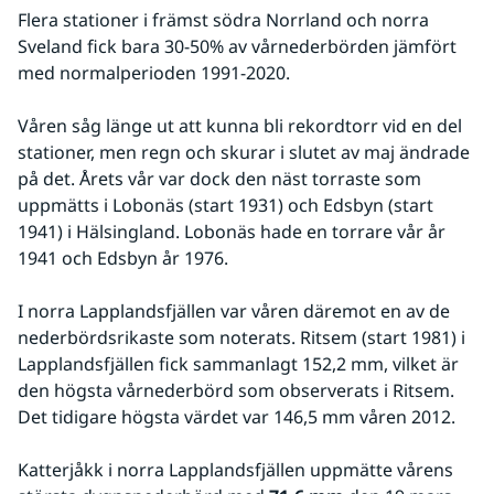
Flera stationer i främst södra Norrland och norra 
Sveland fick bara 30-50% av vårnederbörden jämfört 
med normalperioden 1991-2020.
Våren såg länge ut att kunna bli rekordtorr vid en del 
stationer, men regn och skurar i slutet av maj ändrade 
på det. Årets vår var dock den näst torraste som 
uppmätts i Lobonäs (start 1931) och Edsbyn (start 
1941) i Hälsingland. Lobonäs hade en torrare vår år 
1941 och Edsbyn år 1976.
I norra Lapplandsfjällen var våren däremot en av de 
nederbördsrikaste som noterats. Ritsem (start 1981) i 
Lapplandsfjällen fick sammanlagt 152,2 mm, vilket är 
den högsta vårnederbörd som observerats i Ritsem. 
Det tidigare högsta värdet var 146,5 mm våren 2012.
Katterjåkk i norra Lapplandsfjällen uppmätte vårens 