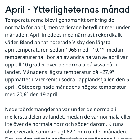
April - Ytterligheternas månad
Temperaturerna blev i genomsnitt omkring de 
normala för april, men varierade betydligt mer under 
månaden. April inleddes med närmast rekordkallt 
väder. Bland annat noterade Visby den lägsta 
apriltemperaturen sedan 1966 med −10,1°, medan 
temperaturerna i början av andra halvan av april var 
upp till 10 grader över de normala på vissa håll i 
landet. Månadens lägsta temperatur på −27,9° 
uppmättes i Mierkenis i södra Lapplandsfjällen den 5 
april. Göteborg hade månadens högsta temperatur 
med 20,6° den 19 april.
Nederbördsmängderna var under de normala i 
mellersta delen av landet, medan de var normala eller 
lite över de normala norr och söder därom. Kiruna 
observerade sammanlagt 82,1 mm under månaden. 
Det var den största aprilnederbördsmängden i Kiruna 