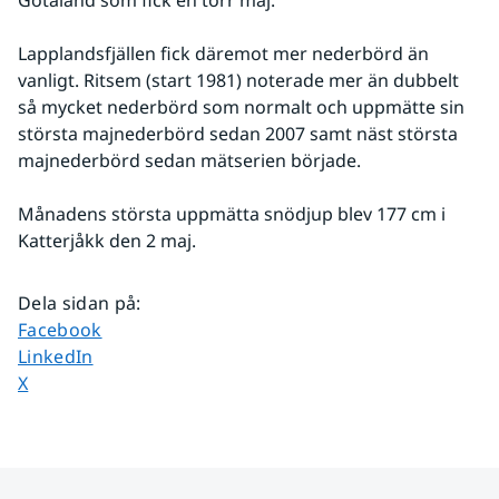
Lapplandsfjällen fick däremot mer nederbörd än 
vanligt. Ritsem (start 1981) noterade mer än dubbelt 
så mycket nederbörd som normalt och uppmätte sin 
största majnederbörd sedan 2007 samt näst största 
majnederbörd sedan mätserien började.
Månadens största uppmätta snödjup blev 177 cm i 
Katterjåkk den 2 maj.
Dela sidan på
:
Dela sidan på
Facebook
Dela sidan på
LinkedIn
Dela sidan på
X