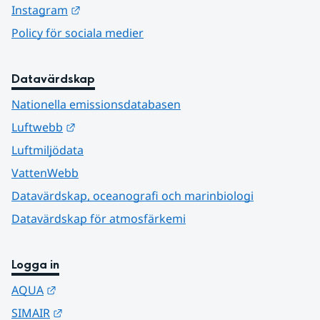
Länk till annan webbplats.
Instagram
Policy för sociala medier
Datavärdskap
Nationella emissionsdatabasen
Länk till annan webbplats.
Luftwebb
Luftmiljödata
VattenWebb
Datavärdskap, oceanografi och marinbiologi
Datavärdskap för atmosfärkemi
Logga in
Länk till annan webbplats.
AQUA
Länk till annan webbplats.
SIMAIR