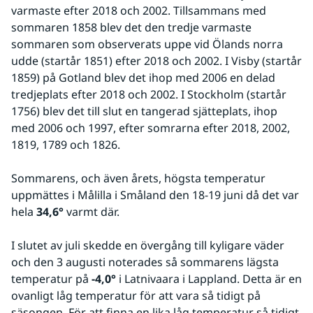
varmaste efter 2018 och 2002. Tillsammans med 
sommaren 1858 blev det den tredje varmaste 
sommaren som observerats uppe vid Ölands norra 
udde (startår 1851) efter 2018 och 2002. I Visby (startår 
1859) på Gotland blev det ihop med 2006 en delad 
tredjeplats efter 2018 och 2002. I Stockholm (startår 
1756) blev det till slut en tangerad sjätteplats, ihop 
med 2006 och 1997, efter somrarna efter 2018, 2002, 
1819, 1789 och 1826. 
Sommarens, och även årets, högsta temperatur 
uppmättes i Målilla i Småland den 18-19 juni då det var 
hela 
34,6°
 varmt där. 
I slutet av juli skedde en övergång till kyligare väder 
och den 3 augusti noterades så sommarens lägsta 
temperatur på 
-4,0°
 i Latnivaara i Lappland. Detta är en 
ovanligt låg temperatur för att vara så tidigt på 
säsongen. För att finna en lika låg temperatur så tidigt 