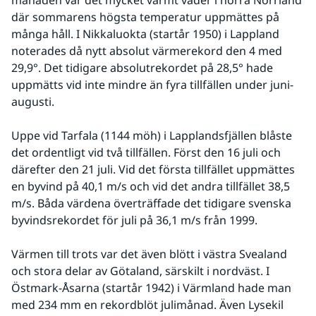
månaden var det mycket varmt väder i norra Norrland 
där sommarens högsta temperatur uppmättes på 
många håll. I Nikkaluokta (startår 1950) i Lappland 
noterades då nytt absolut värmerekord den 4 med 
29,9°. Det tidigare absolutrekordet på 28,5° hade 
uppmätts vid inte mindre än fyra tillfällen under juni-
augusti.
Uppe vid Tarfala (1144 möh) i Lapplandsfjällen blåste 
det ordentligt vid två tillfällen. Först den 16 juli och 
därefter den 21 juli. Vid det första tillfället uppmättes 
en byvind på 40,1 m/s och vid det andra tillfället 38,5 
m/s. Båda värdena överträffade det tidigare svenska 
byvindsrekordet för juli på 36,1 m/s från 1999.
Värmen till trots var det även blött i västra Svealand 
och stora delar av Götaland, särskilt i nordväst. I 
Östmark-Åsarna (startår 1942) i Värmland hade man 
med 234 mm en rekordblöt julimånad. Även Lysekil 