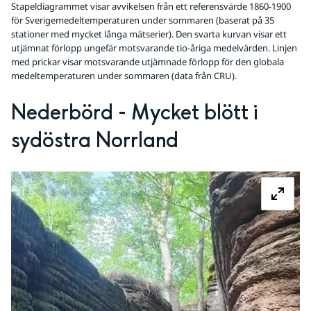
Stapeldiagrammet visar avvikelsen från ett referensvärde 1860-1900
för Sverigemedeltemperaturen under sommaren (baserat på 35
stationer med mycket långa mätserier). Den svarta kurvan visar ett
utjämnat förlopp ungefär motsvarande tio-åriga medelvärden. Linjen
med prickar visar motsvarande utjämnade förlopp för den globala
medeltemperaturen under sommaren (data från CRU).
Nederbörd - Mycket blött i 
sydöstra Norrland
Fö