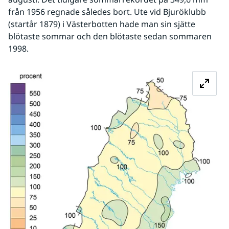
från 1956 regnade således bort. Ute vid Bjuröklubb 
(startår 1879) i Västerbotten hade man sin sjätte 
blötaste sommar och den blötaste sedan sommaren 
1998.
Fö