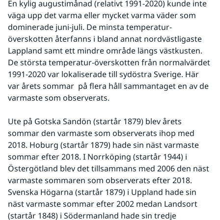
En kylig augustimånad (relativt 1991-2020) kunde inte 
väga upp det varma eller mycket varma väder som 
dominerade juni-juli. De minsta temperatur-
överskotten återfanns i bland annat nordvästligaste 
Lappland samt ett mindre område längs västkusten. 
De största temperatur-överskotten från normalvärdet 
1991-2020 var lokaliserade till sydöstra Sverige. Här 
var årets sommar  på flera håll sammantaget en av de 
varmaste som observerats. 
Ute på Gotska Sandön (startår 1879) blev årets 
sommar den varmaste som observerats ihop med 
2018. Hoburg (startår 1879) hade sin näst varmaste 
sommar efter 2018. I Norrköping (startår 1944) i 
Östergötland blev det tillsammans med 2006 den näst 
varmaste sommaren som observerats efter 2018. 
Svenska Högarna (startår 1879) i Uppland hade sin 
näst varmaste sommar efter 2002 medan Landsort 
(startår 1848) i Södermanland hade sin tredje 