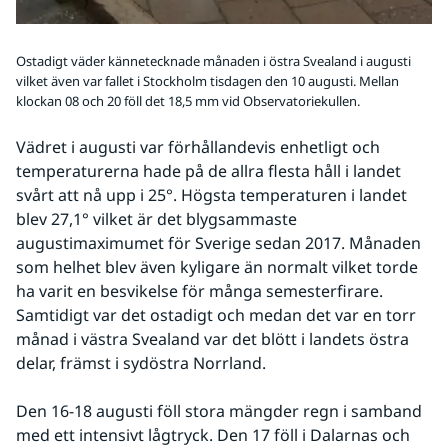
Ostadigt väder kännetecknade månaden i östra Svealand i augusti
vilket även var fallet i Stockholm tisdagen den 10 augusti. Mellan
klockan 08 och 20 föll det 18,5 mm vid Observatoriekullen.
Vädret i augusti var förhållandevis enhetligt och 
temperaturerna hade på de allra flesta håll i landet 
svårt att nå upp i 25°. Högsta temperaturen i landet 
blev 27,1° vilket är det blygsammaste 
augustimaximumet för Sverige sedan 2017. Månaden 
som helhet blev även kyligare än normalt vilket torde 
ha varit en besvikelse för många semesterfirare. 
Samtidigt var det ostadigt och medan det var en torr 
månad i västra Svealand var det blött i landets östra 
delar, främst i sydöstra Norrland.
Den 16-18 augusti föll stora mängder regn i samband 
med ett intensivt lågtryck. Den 17 föll i Dalarnas och 