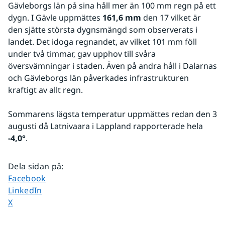
Gävleborgs län på sina håll mer än 100 mm regn på ett 
dygn. I Gävle uppmättes 
161,6 mm
 den 17 vilket är 
den sjätte största dygnsmängd som observerats i 
landet. Det idoga regnandet, av vilket 101 mm föll 
under två timmar, gav upphov till svåra 
översvämningar i staden. Även på andra håll i Dalarnas 
och Gävleborgs län påverkades infrastrukturen 
kraftigt av allt regn.
Sommarens lägsta temperatur uppmättes redan den 3 
augusti då Latnivaara i Lappland rapporterade hela 
-4,0°
.
Dela sidan på
:
Dela sidan på
Facebook
Dela sidan på
LinkedIn
Dela sidan på
X