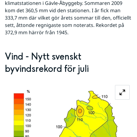
klimatstationen i Gävle-Åbyggeby. Sommaren 2009 
kom det 360,5 mm vid den stationen. I år fick man 
333,7 mm där vilket gör årets sommar till den, officiellt 
sett, åttonde regnigaste som noterats. Rekordet på 
372,9 mm härrör från 1945.
Vind - Nytt svenskt 
byvindsrekord för juli
Fö