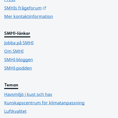
Länk till annan webbplats.
SMHIs frågeforum
Mer kontaktinformation
SMHI-länkar
Jobba på SMHI
Om SMHI
SMHI-bloggen
SMHI-podden
Teman
Havsmiljö i kust och hav
Kunskapscentrum för klimatanpassning
Luftkvalitet