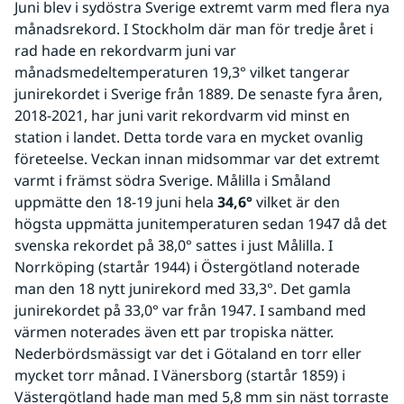
Juni blev i sydöstra Sverige extremt varm med flera nya 
månadsrekord. I Stockholm där man för tredje året i 
rad hade en rekordvarm juni var 
månadsmedeltemperaturen 19,3° vilket tangerar 
junirekordet i Sverige från 1889. De senaste fyra åren, 
2018-2021, har juni varit rekordvarm vid minst en 
station i landet. Detta torde vara en mycket ovanlig 
företeelse. Veckan innan midsommar var det extremt 
varmt i främst södra Sverige. Målilla i Småland 
uppmätte den 18-19 juni hela 
34,6°
 vilket är den 
högsta uppmätta junitemperaturen sedan 1947 då det 
svenska rekordet på 38,0° sattes i just Målilla. I 
Norrköping (startår 1944) i Östergötland noterade 
man den 18 nytt junirekord med 33,3°. Det gamla 
junirekordet på 33,0° var från 1947. I samband med 
värmen noterades även ett par tropiska nätter. 
Nederbördsmässigt var det i Götaland en torr eller 
mycket torr månad. I Vänersborg (startår 1859) i 
Västergötland hade man med 5,8 mm sin näst torraste 