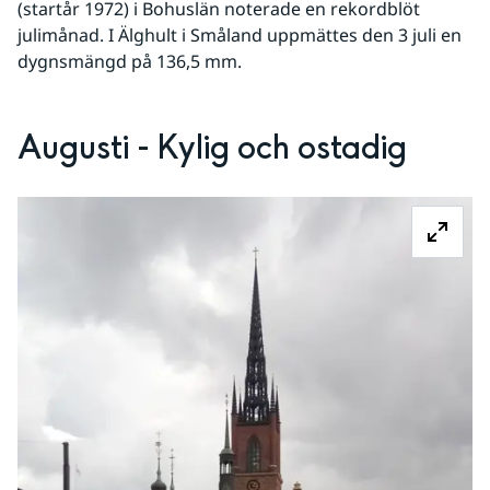
(startår 1972) i Bohuslän noterade en rekordblöt 
julimånad. I Älghult i Småland uppmättes den 3 juli en 
dygnsmängd på 136,5 mm.
Augusti - Kylig och ostadig
Fö