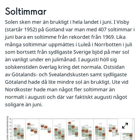
Soltimmar
Solen sken mer än brukligt i hela landet i juni. I Visby 
(startår 1952) på Gotland var man med 407 soltimmar i 
juni bara en soltimme från rekordet från 1969. Lika 
många soltimmar uppmättes i Luleå i Norrbotten i juli 
som bortsett från sydligaste Sverige bjöd på mer sol 
än vanligt under en julimånad. I augusti höll sig 
solskenstiden överlag kring det normala. Ostsidan 
av Götalands- och Svealandskusten samt sydligaste 
Götaland hade då lite mindre sol än brukligt. Ute vid 
Nordkoster hade man något fler soltimmar än 
normalt i augusti och där var faktiskt augusti något 
soligare än juni.
Fö