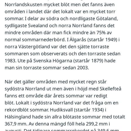
Norrlandskusten mycket blöt men det fanns även 
områden i landet där det lokalt var en mycket torr 
sommar. I delar av södra och nordligaste Götaland, 
sydligaste Svealand och norra Norrland fanns det 
mindre områden där man fick mindre än 75% av 
normal sommarnederbörd. I Älgarås (startår 1949) i 
norra Västergötland var det den sjätte torraste 
sommaren som observerats och den torraste sedan 
1983. Ute på Svenska Högarna (startår 1879) hade 
man sin torraste sommar sedan 2003. 
När det gäller områden med mycket regn står 
sydöstra Norrland ut men även i höjd med Skellefteå 
fanns ett område där årets sommar var redigt 
blöt. Lokalt i sydöstra Norrland var det fråga om en 
rekordblöt sommar. Hudiksvall (startår 1934) i 
Hälsingland hade sin allra blötaste sommar med totalt 
367,9 mm. Av denna mängd föll hela 299,2 mm i 
augusti. Det tidigare sommarrekordet på 349,6 mm 