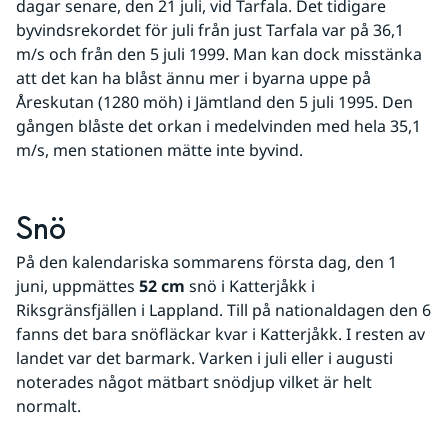
dagar senare, den 21 juli, vid Tarfala. Det tidigare 
byvindsrekordet för juli från just Tarfala var på 36,1 
m/s och från den 5 juli 1999. Man kan dock misstänka 
att det kan ha blåst ännu mer i byarna uppe på 
Åreskutan (1280 möh) i Jämtland den 5 juli 1995. Den 
gången blåste det orkan i medelvinden med hela 35,1 
m/s, men stationen mätte inte byvind.
Snö 
På den kalendariska sommarens första dag, den 1 
juni, uppmättes 
52 cm
 snö i Katterjåkk i 
Riksgränsfjällen i Lappland. Till på nationaldagen den 6 
fanns det bara snöfläckar kvar i Katterjåkk. I resten av 
landet var det barmark. Varken i juli eller i augusti 
noterades något mätbart snödjup vilket är helt 
normalt. 