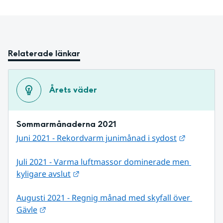
Relaterade länkar
Årets väder
Sommarmånaderna 2021
Länk till 
Juni 2021 - Rekordvarm junimånad i sydost
Juli 2021 - Varma luftmassor dominerade men 
Länk till annan webbplats.
kyligare avslut
Augusti 2021 - Regnig månad med skyfall över 
Länk till annan webbplats.
Gävle