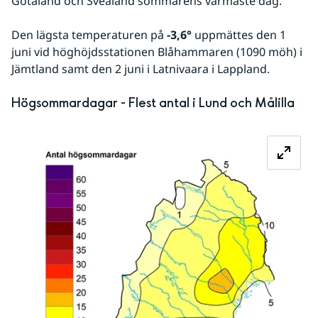
Götaland och Svealand sommarens varmaste dag. 
Den lägsta temperaturen på 
-3,6°
 uppmättes den 1 
juni vid höghöjdsstationen Blåhammaren (1090 möh) i 
Jämtland samt den 2 juni i Latnivaara i Lappland.
Högsommardagar - Flest antal i Lund och Målilla
Fö