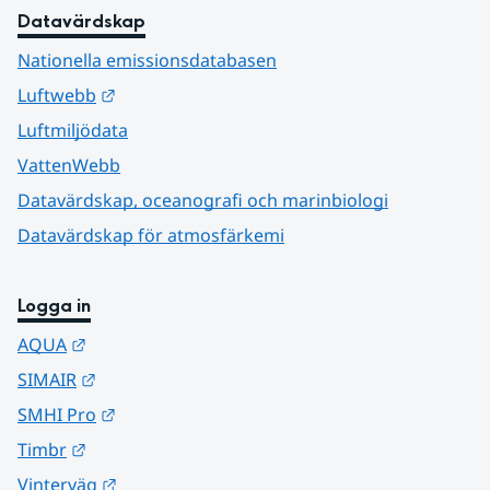
Datavärdskap
Nationella emissionsdatabasen
Länk till annan webbplats.
Luftwebb
Luftmiljödata
VattenWebb
Datavärdskap, oceanografi och marinbiologi
Datavärdskap för atmosfärkemi
Logga in
Länk till annan webbplats.
AQUA
Länk till annan webbplats.
SIMAIR
Länk till annan webbplats.
SMHI Pro
Länk till annan webbplats.
Timbr
Länk till annan webbplats.
Vinterväg