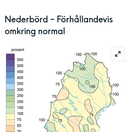
Nederbörd – Förhållandevis 
omkring normal 
Fö