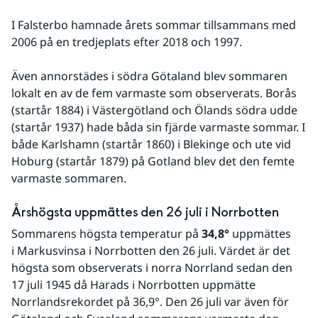
I Falsterbo hamnade årets sommar tillsammans med 
2006 på en tredjeplats efter 2018 och 1997.
Även annorstädes i södra Götaland blev sommaren 
lokalt en av de fem varmaste som observerats. Borås 
(startår 1884) i Västergötland och Ölands södra udde 
(startår 1937) hade båda sin fjärde varmaste sommar. I 
både Karlshamn (startår 1860) i Blekinge och ute vid 
Hoburg (startår 1879) på Gotland blev det den femte 
varmaste sommaren.
Årshögsta uppmättes den 26 juli i Norrbotten
Sommarens högsta temperatur på 
34,8°
 uppmättes 
i Markusvinsa i Norrbotten den 26 juli. Värdet är det 
högsta som observerats i norra Norrland sedan den 
17 juli 1945 då Harads i Norrbotten uppmätte 
Norrlandsrekordet på 36,9°. Den 26 juli var även för 