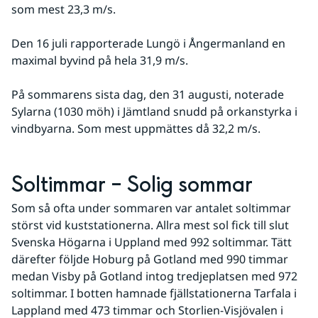
som mest 23,3 m/s.
Den 16 juli rapporterade Lungö i Ångermanland en 
maximal byvind på hela 31,9 m/s. 
På sommarens sista dag, den 31 augusti, noterade 
Sylarna (1030 möh) i Jämtland snudd på orkanstyrka i 
vindbyarna. Som mest uppmättes då 32,2 m/s.
Soltimmar – Solig sommar
Som så ofta under sommaren var antalet soltimmar 
störst vid kuststationerna. Allra mest sol fick till slut 
Svenska Högarna i Uppland med 992 soltimmar. Tätt 
därefter följde Hoburg på Gotland med 990 timmar 
medan Visby på Gotland intog tredjeplatsen med 972 
soltimmar. I botten hamnade fjällstationerna Tarfala i 
Lappland med 473 timmar och Storlien-Visjövalen i 