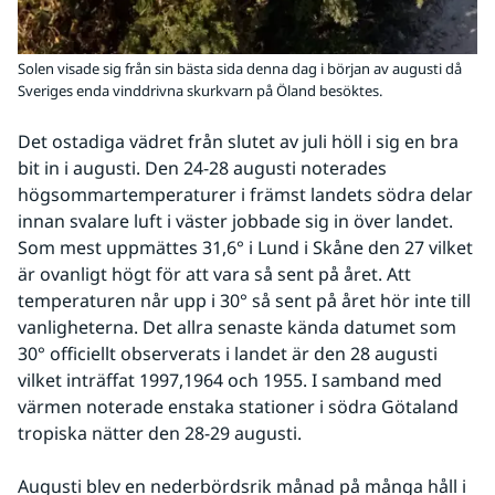
Solen visade sig från sin bästa sida denna dag i början av augusti då
Sveriges enda vinddrivna skurkvarn på Öland besöktes.
Det ostadiga vädret från slutet av juli höll i sig en bra 
bit in i augusti. Den 24-28 augusti noterades 
högsommartemperaturer i främst landets södra delar 
innan svalare luft i väster jobbade sig in över landet. 
Som mest uppmättes 31,6° i Lund i Skåne den 27 vilket 
är ovanligt högt för att vara så sent på året. Att 
temperaturen når upp i 30° så sent på året hör inte till 
vanligheterna. Det allra senaste kända datumet som 
30° officiellt observerats i landet är den 28 augusti 
vilket inträffat 1997,1964 och 1955. I samband med 
värmen noterade enstaka stationer i södra Götaland 
tropiska nätter den 28-29 augusti.
Augusti blev en nederbördsrik månad på många håll i 