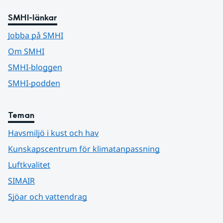
SMHI-länkar
Jobba på SMHI
Om SMHI
SMHI-bloggen
SMHI-podden
Teman
Havsmiljö i kust och hav
Kunskapscentrum för klimatanpassning
Luftkvalitet
SIMAIR
Sjöar och vattendrag