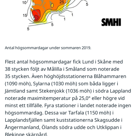
Antal högsommardagar under sommaren 2019.
Flest antal högsommardagar fick Lund i Skåne med 
38 stycken följt av Målilla i Småland som noterade 
35 stycken. Även höghöjdsstationerna Blåhammaren 
(1090 möh), Sylarna (1030 möh) som båda ligger i 
Jämtland samt Stekenjokk (1036 möh) i södra Lappland 
noterade maximitemperatur på 25,0° eller högre vid 
minst ett tillfälle. Fyra stationer i landet noterade ingen 
högsommardag. Dessa var Tarfala (1150 möh) i 
Lapplandsfjällen samt kuststationerna Skagsudde i 
Ångermanland, Ölands södra udde och Utklippan i 
Blekinge skärgård.