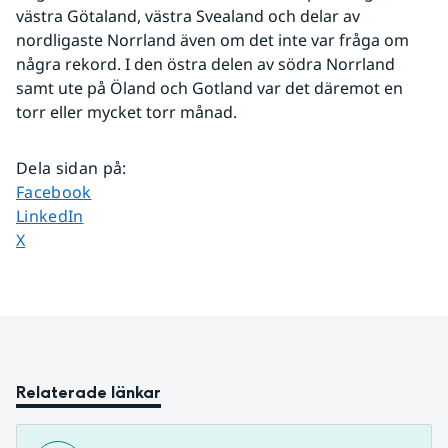
västra Götaland, västra Svealand och delar av 
nordligaste Norrland även om det inte var fråga om 
några rekord. I den östra delen av södra Norrland 
samt ute på Öland och Gotland var det däremot en 
torr eller mycket torr månad.
Dela sidan på
:
Dela sidan på
Facebook
Dela sidan på
LinkedIn
Dela sidan på
X
Relaterade länkar