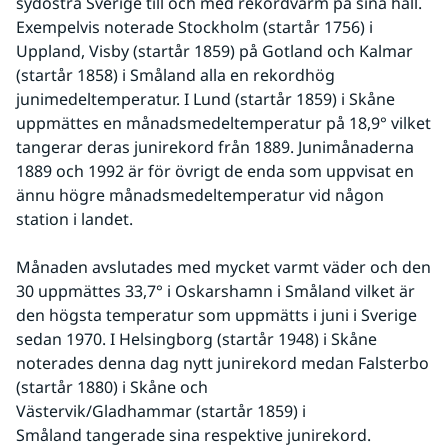
sydöstra Sverige till och med rekordvarm på sina håll. 
Exempelvis noterade Stockholm (startår 1756) i 
Uppland, Visby (startår 1859) på Gotland och Kalmar 
(startår 1858) i Småland alla en rekordhög 
junimedeltemperatur. I Lund (startår 1859) i Skåne 
uppmättes en månadsmedeltemperatur på 18,9° vilket 
tangerar deras junirekord från 1889. Junimånaderna 
1889 och 1992 är för övrigt de enda som uppvisat en 
ännu högre månadsmedeltemperatur vid någon 
station i landet.
Månaden avslutades med mycket varmt väder och den 
30 uppmättes 33,7° i Oskarshamn i Småland vilket är 
den högsta temperatur som uppmätts i juni i Sverige 
sedan 1970. I Helsingborg (startår 1948) i Skåne 
noterades denna dag nytt junirekord medan Falsterbo 
(startår 1880) i Skåne och 
Västervik/Gladhammar (startår 1859) i 
Småland tangerade sina respektive junirekord.