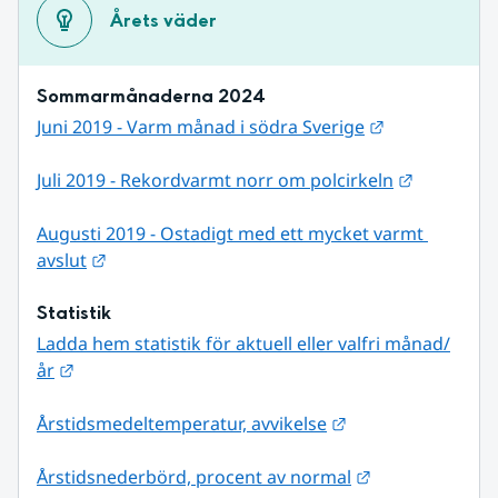
Årets väder
Sommarmånaderna 2024
Länk till ann
Juni 2019 - Varm månad i södra Sverige
Länk till 
Juli 2019 - Rekordvarmt norr om polcirkeln
Augusti 2019 - Ostadigt med ett mycket varmt 
Länk till annan webbplats.
avslut
Statistik
Ladda hem statistik för aktuell eller valfri månad/
Länk till annan webbplats.
år
Länk till annan we
Årstidsmedeltemperatur, avvikelse
Länk till annan
Årstidsnederbörd, procent av normal