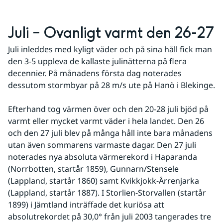
Juli – Ovanligt varmt den 26-27
Juli inleddes med kyligt väder och på sina håll fick man 
den 3-5 uppleva de kallaste julinätterna på flera 
decennier. På månadens första dag noterades 
dessutom stormbyar på 28 m/s ute på Hanö i Blekinge.
Efterhand tog värmen över och den 20-28 juli bjöd på 
varmt eller mycket varmt väder i hela landet. Den 26 
och den 27 juli blev på många håll inte bara månadens 
utan även sommarens varmaste dagar. Den 27 juli 
noterades nya absoluta värmerekord i Haparanda 
(Norrbotten, startår 1859), Gunnarn/Stensele 
(Lappland, startår 1860) samt Kvikkjokk-Årrenjarka 
(Lappland, startår 1887). I Storlien-Storvallen (startår 
1899) i Jämtland inträffade det kuriösa att 
absolutrekordet på 30,0° från juli 2003 tangerades tre 