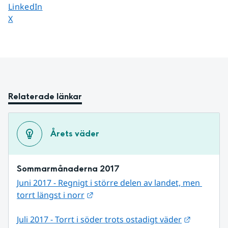
Dela sidan på
LinkedIn
Dela sidan på
X
Relaterade länkar
Årets väder
Sommarmånaderna 2017
Juni 2017 - Regnigt i större delen av landet, men 
Länk till annan webbplats.
torrt längst i norr
Länk till
Juli 2017 - Torrt i söder trots ostadigt väder