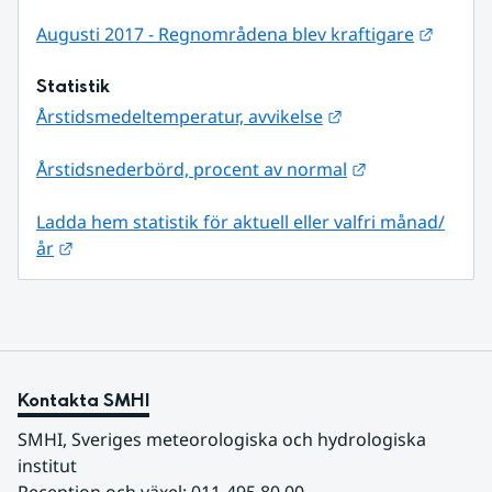
Länk ti
Augusti 2017 - Regnområdena blev kraftigare
Statistik
Länk till annan we
Årstidsmedeltemperatur, avvikelse
Länk till annan
Årstidsnederbörd, procent av normal
Ladda hem statistik för aktuell eller valfri månad/
Länk till annan webbplats.
år
Kontakta SMHI
SMHI, Sveriges meteorologiska och hydrologiska 
institut
Reception och växel: 011-495 80 00