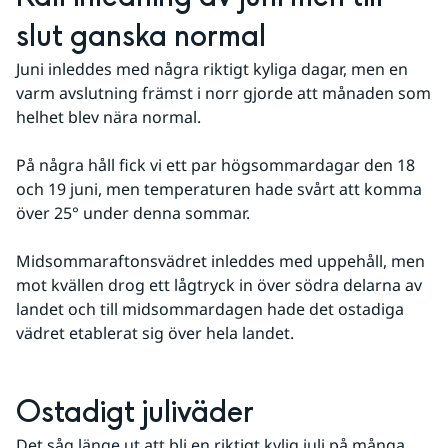
slut ganska normal
Juni inleddes med några riktigt kyliga dagar, men en 
varm avslutning främst i norr gjorde att månaden som 
helhet blev nära normal.
På några håll fick vi ett par högsommardagar den 18 
och 19 juni, men temperaturen hade svårt att komma 
över 25° under denna sommar. 
Midsommaraftonsvädret inleddes med uppehåll, men 
mot kvällen drog ett lågtryck in över södra delarna av 
landet och till midsommardagen hade det ostadiga 
vädret etablerat sig över hela landet.
Ostadigt juliväder
Det såg länge ut att bli en riktigt kylig juli på många 