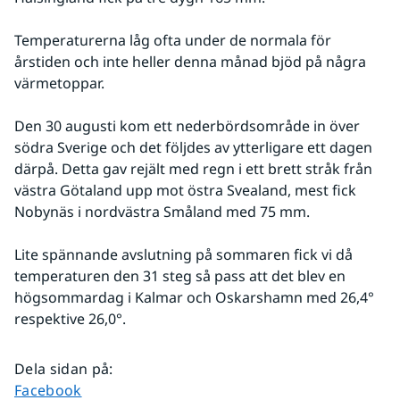
Temperaturerna låg ofta under de normala för 
årstiden och inte heller denna månad bjöd på några 
värmetoppar.
Den 30 augusti kom ett nederbördsområde in över 
södra Sverige och det följdes av ytterligare ett dagen 
därpå. Detta gav rejält med regn i ett brett stråk från 
västra Götaland upp mot östra Svealand, mest fick 
Nobynäs i nordvästra Småland med 75 mm.
Lite spännande avslutning på sommaren fick vi då 
temperaturen den 31 steg så pass att det blev en 
högsommardag i Kalmar och Oskarshamn med 26,4° 
respektive 26,0°.
Dela sidan på
:
Dela sidan på
Facebook