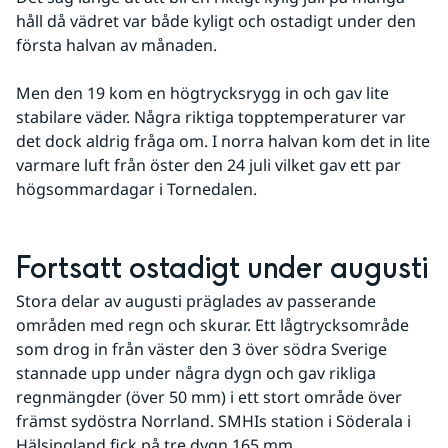
håll då vädret var både kyligt och ostadigt under den 
första halvan av månaden.
Men den 19 kom en högtrycksrygg in och gav lite 
stabilare väder. Några riktiga topptemperaturer var 
det dock aldrig fråga om. I norra halvan kom det in lite 
varmare luft från öster den 24 juli vilket gav ett par 
högsommardagar i Tornedalen.
Fortsatt ostadigt under augusti
Stora delar av augusti präglades av passerande 
områden med regn och skurar. Ett lågtrycksområde 
som drog in från väster den 3 över södra Sverige 
stannade upp under några dygn och gav rikliga 
regnmängder (över 50 mm) i ett stort område över 
främst sydöstra Norrland. SMHIs station i Söderala i 
Hälsingland fick på tre dygn 165 mm.