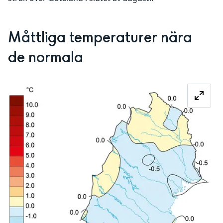
Måttliga temperaturer nära 
de normala
Fö