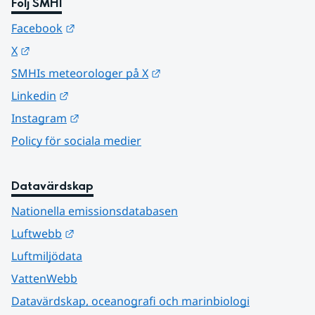
Följ SMHI
Länk till annan webbplats.
Facebook
Länk till annan webbplats.
X
Länk till annan webbplats.
SMHIs meteorologer på X
Länk till annan webbplats.
Linkedin
Länk till annan webbplats.
Instagram
Policy för sociala medier
Datavärdskap
Nationella emissionsdatabasen
Länk till annan webbplats.
Luftwebb
Luftmiljödata
VattenWebb
Datavärdskap, oceanografi och marinbiologi