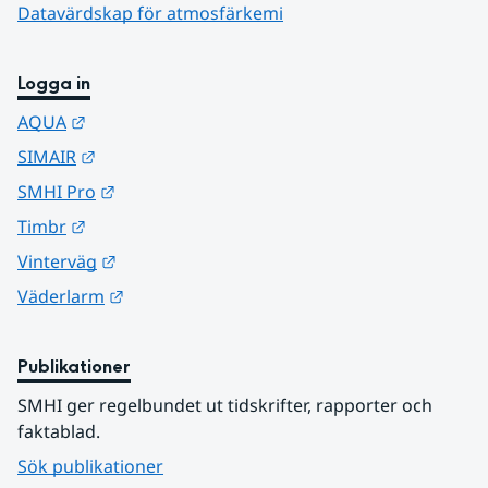
Datavärdskap för atmosfärkemi
Logga in
Länk till annan webbplats.
AQUA
Länk till annan webbplats.
SIMAIR
Länk till annan webbplats.
SMHI Pro
Länk till annan webbplats.
Timbr
Länk till annan webbplats.
Vinterväg
Länk till annan webbplats.
Väderlarm
Publikationer
SMHI ger regelbundet ut tidskrifter, rapporter och 
faktablad.
Sök publikationer