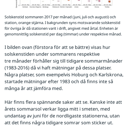
Solskenstid sommaren 2017 per månad (juni, juli och augusti) och
station, orange stjärna. I bakgrunden syns motsvarande solskenstid
för övriga år då stationen varit i drift, angivet med årtal. Enheten är
genomsnittlig solskenstid per dag (timmar) under respektive månad.
I bilden ovan (förstora för att se bättre) visas hur 
solskenstiden under sommarens respektive 
tre månader förhåller sig till tidigare sommarmånader 
(1983-2016) då vi haft mätningar på dessa platser. 
Några platser, som exempelvis Hoburg och Karlskrona, 
startade mätningar efter 1983 och då finns inte så 
många år att jämföra med. 
Här finns flera spännande saker att se. Kanske inte att 
årets sommarsol verkar ligga mitt i smeten, med 
undantag av juni för de nordligaste stationerna, utan 
att det finns några tidigare somrar som sticker ut. 