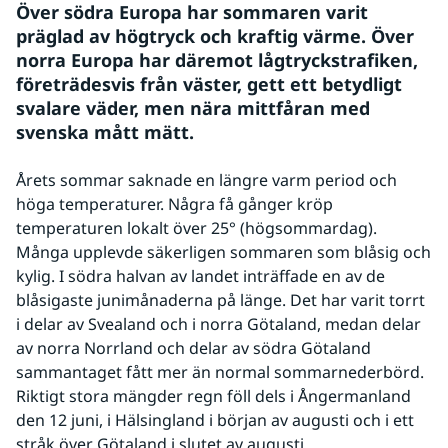
Över södra Europa har sommaren varit 
präglad av högtryck och kraftig värme. Över 
norra Europa har däremot lågtryckstrafiken, 
företrädesvis från väster, gett ett betydligt 
svalare väder, men nära mittfåran med 
svenska mått mätt.
Årets sommar saknade en längre varm period och 
höga temperaturer. Några få gånger kröp 
temperaturen lokalt över 25° (högsommardag). 
Många upplevde säkerligen sommaren som blåsig och 
kylig. I södra halvan av landet inträffade en av de 
blåsigaste junimånaderna på länge. Det har varit torrt 
i delar av Svealand och i norra Götaland, medan delar 
av norra Norrland och delar av södra Götaland 
sammantaget fått mer än normal sommarnederbörd. 
Riktigt stora mängder regn föll dels i Ångermanland 
den 12 juni, i Hälsingland i början av augusti och i ett 
stråk över Götaland i slutet av augusti. 