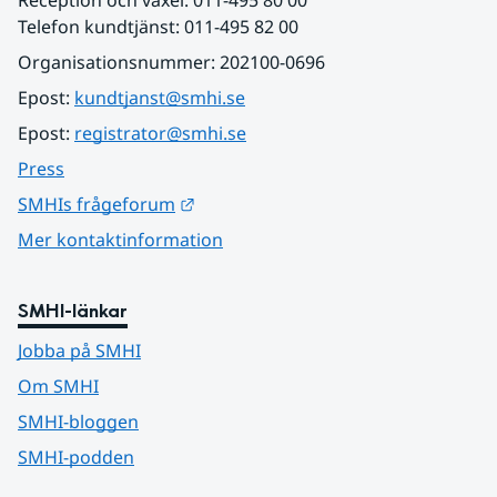
Telefon kundtjänst: 011-495 82 00
Organisationsnummer: 202100-0696
Epost: 
kundtjanst@smhi.se
Epost: 
registrator@smhi.se
Press
Länk till annan webbplats.
SMHIs frågeforum
Mer kontaktinformation
SMHI-länkar
Jobba på SMHI
Om SMHI
SMHI-bloggen
SMHI-podden