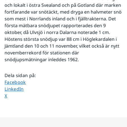
och lokalt i östra Svealand och på Gotland där marken 
fortfarande var snötäckt, med dryga en halvmeter snö 
som mest i Norrlands inland och i fjälltrakterna. Det 
första mätbara snödjupet rapporterades den 9 
oktober, då Ulvsjö i norra Dalarna noterade 1 cm. 
Höstens största snödjup var 88 cm i Höglekardalen i 
Jämtland den 10 och 11 november, vilket också är nytt 
novemberrekord för stationen där 
snödjupsmätningar inleddes 1962.
Dela sidan på
:
Dela sidan på
Facebook
Dela sidan på
LinkedIn
Dela sidan på
X