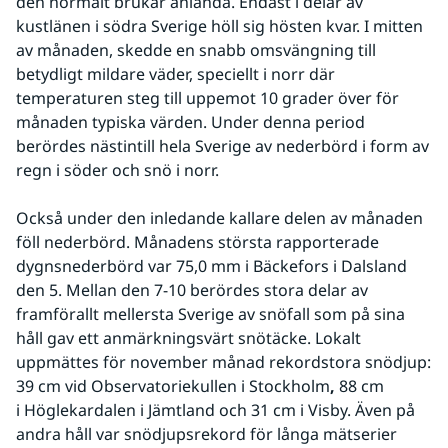
den normalt brukar anlända. Endast i delar av 
kustlänen i södra Sverige höll sig hösten kvar. I mitten 
av månaden, skedde en snabb omsvängning till 
betydligt mildare väder, speciellt i norr där 
temperaturen steg till uppemot 10 grader över för 
månaden typiska värden. Under denna period 
berördes nästintill hela Sverige av nederbörd i form av 
regn i söder och snö i norr.
Också under den inledande kallare delen av månaden 
föll nederbörd. Månadens största rapporterade 
dygnsnederbörd var 75,0 mm i Bäckefors i Dalsland 
den 5. Mellan den 7-10 berördes stora delar av 
framförallt mellersta Sverige av snöfall som på sina 
håll gav ett anmärkningsvärt snötäcke. Lokalt 
uppmättes för november månad rekordstora snödjup: 
39 cm vid Observatoriekullen i Stockholm
, 
88 cm 
i Höglekardalen i Jämtland och 31 cm i Visby. Även på 
andra håll var snödjupsrekord för långa mätserier 