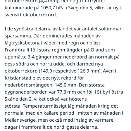
oktoberrekord (4,4 mm). Det höga lufttrycket 
kulminerade på 1050,7 hPa i Sveg den 5, vilket är nytt 
svenskt oktoberrekord.
I de sydöstra delarna av landet var antalet soltimmar 
sparsamma. Där dominerades månaden av 
lågtrycksbetonat väder med regn och blåst. 
Framförallt föll stora regnmängder på Öland som 
uppmätte 3-4 gånger mer nederbörd än normalt på 
dess södra och norra udde, och därmed nya 
oktoberrekord (149,0 respektive 126,9 mm). Även i 
Kristianstad blev det nytt rekord för 
nederbördsmängden, 145,0 mm. Den största 
dygnsnederbörden var 77,3 mm och föll i Stiby i östra 
Skåne den 2, vilket också var höstens 
största. Temperaturmässigt låg månaden kring det 
normala, med en kallare period i mitten av månaden i 
Mellansverige, men också med inslag av varmare 
dagar i framförallt de nordligaste delarna.