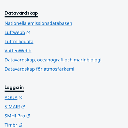
Datavärdskap
Nationella emissionsdatabasen
Länk till annan webbplats.
Luftwebb
Luftmiljödata
VattenWebb
Datavärdskap, oceanografi och marinbiologi
Datavärdskap för atmosfärkemi
Logga in
Länk till annan webbplats.
AQUA
Länk till annan webbplats.
SIMAIR
Länk till annan webbplats.
SMHI Pro
Länk till annan webbplats.
Timbr