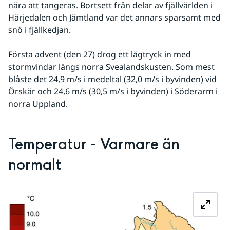
nära att tangeras. Bortsett från delar av fjällvärlden i 
Härjedalen och Jämtland var det annars sparsamt med 
snö i fjällkedjan.
Första advent (den 27) drog ett lågtryck in med 
stormvindar längs norra Svealandskusten. Som mest 
blåste det 24,9 m/s i medeltal (32,0 m/s i byvinden) vid 
Örskär och 24,6 m/s (30,5 m/s i byvinden) i Söderarm i 
norra Uppland.
Temperatur - Varmare än 
normalt
Fö