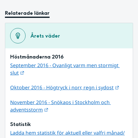
Relaterade länkar
Årets väder
Höstmånaderna 2016
September 2016 - Ovanligt varm men stormigt 
Länk till annan webbplats.
slut
Länk til
Oktober 2016 - Högtryck i norr, regn i sydost
November 2016 - Snökaos i Stockholm och 
Länk till annan webbplats.
adventsstorm
Statistik
Ladda hem statistik för aktuell eller valfri månad/