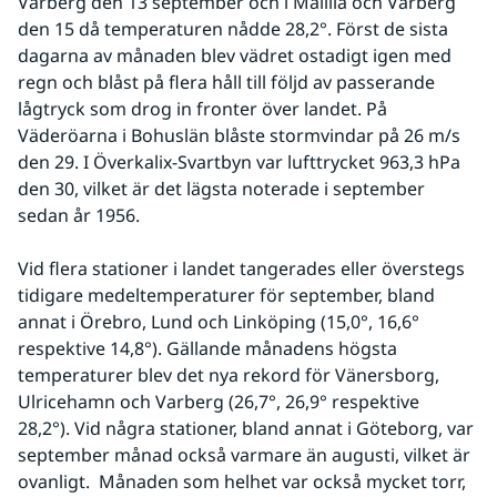
Varberg den 13 september och i Målilla och Varberg 
den 15 då temperaturen nådde 28,2°. Först de sista 
dagarna av månaden blev vädret ostadigt igen med 
regn och blåst på flera håll till följd av passerande 
lågtryck som drog in fronter över landet. På 
Väderöarna i Bohuslän blåste stormvindar på 26 m/s 
den 29. I Överkalix-Svartbyn var lufttrycket 963,3 hPa 
den 30, vilket är det lägsta noterade i september 
sedan år 1956.
Vid flera stationer i landet tangerades eller överstegs 
tidigare medeltemperaturer för september, bland 
annat i Örebro, Lund och Linköping (15,0°, 16,6° 
respektive 14,8°). Gällande månadens högsta 
temperaturer blev det nya rekord för Vänersborg, 
Ulricehamn och Varberg (26,7°, 26,9° respektive 
28,2°). Vid några stationer, bland annat i Göteborg, var 
september månad också varmare än augusti, vilket är 
ovanligt.  Månaden som helhet var också mycket torr, 