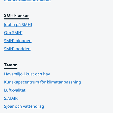
SMHI-länkar
Jobba på SMHI
Om SMHI
SMHI-bloggen
SMHI-podden
Teman
Havsmiljö i kust och hav
Kunskapscentrum för klimatanpassning
Luftkvalitet
SIMAIR
Sjöar och vattendrag