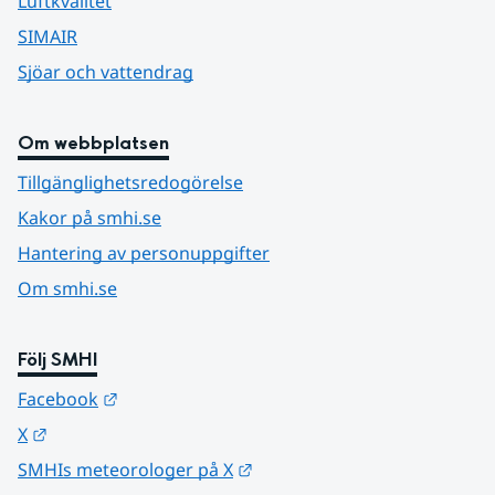
Luftkvalitet
SIMAIR
Sjöar och vattendrag
Om webbplatsen
Tillgänglighetsredogörelse
Kakor på smhi.se
Hantering av personuppgifter
Om smhi.se
Följ SMHI
Länk till annan webbplats.
Facebook
Länk till annan webbplats.
X
Länk till annan webbplats.
SMHIs meteorologer på X