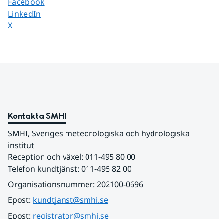
Dela sidan på
Facebook
Dela sidan på
LinkedIn
Dela sidan på
X
Kontakta SMHI
SMHI, Sveriges meteorologiska och hydrologiska 
institut
Reception och växel: 011-495 80 00
Telefon kundtjänst: 011-495 82 00
Organisationsnummer: 202100-0696
Epost: 
kundtjanst@smhi.se
Epost: 
registrator@smhi.se