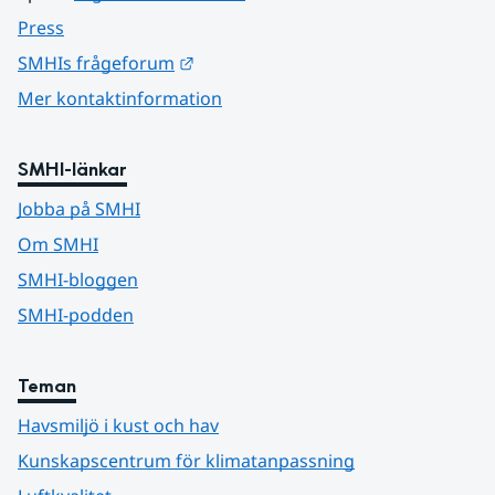
Press
Länk till annan webbplats.
SMHIs frågeforum
Mer kontaktinformation
SMHI-länkar
Jobba på SMHI
Om SMHI
SMHI-bloggen
SMHI-podden
Teman
Havsmiljö i kust och hav
Kunskapscentrum för klimatanpassning