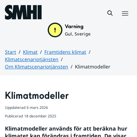
Hoppa till sidans innehåll
Meny
Varning
Gul, Sverige
Start
Klimat
Framtidens klimat
Klimatscenariotjänsten
Om Klimatscenariotjänsten
Klimatmodeller
Huvudinnehåll
Klimatmodeller
Uppdaterad
6 mars 2026
Publicerad
18 december 2025
Klimatmodeller används för att beräkna hur 
klimatet kan förändras i framtiden. De visar 