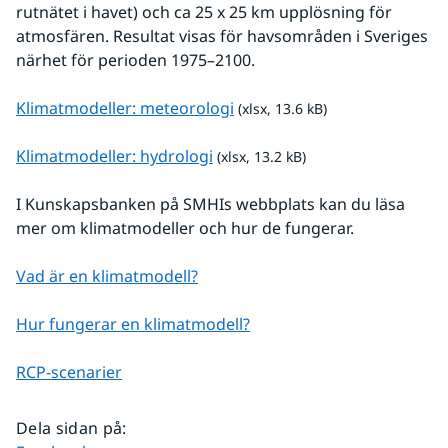
rutnätet i havet) och ca 25 x 25 km upplösning för 
atmosfären. Resultat visas för havsområden i Sveriges 
närhet för perioden 1975–2100.
xlsx, 13.6 kB.
Klimatmodeller: meteorologi
 (xlsx, 13.6 kB)
xlsx, 13.2 kB.
Klimatmodeller: hydrologi
 (xlsx, 13.2 kB)
I Kunskapsbanken på SMHIs webbplats kan du läsa 
mer om klimatmodeller och hur de fungerar.
Vad är en klimatmodell?
Hur fungerar en klimatmodell?
RCP-scenarier
Dela sidan på
: