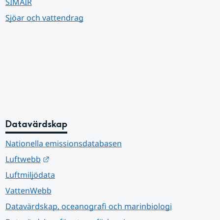
SIMAIR
Sjöar och vattendrag
Datavärdskap
Nationella emissionsdatabasen
Länk till annan webbplats.
Luftwebb
Luftmiljödata
VattenWebb
Datavärdskap, oceanografi och marinbiologi