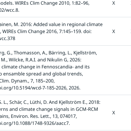
odels. WIREs Clim Change 2010, 1:82–96, 
X
02/wcc.8.
en, M. 2016: Added value in regional climate 
 WIREs Clim Change 2016, 7:145–159. doi: 
X
wcc.378
g, G., Thomasson, A., Bärring, L., Kjellström, 
, M., Wilcke, R.A.I. and Nikulin G, 2026: 
 climate change in Fennoscandia- and its 
to ensamble spread and global trends, 
lim. Dynam., 7, 185–200, 
oi.org/10.5194/wcd-7-185-2026, 2026.
. L., Schär, C., Lüthi, D. And Kjellström E., 2018: 
erns and climate change signals in GCM-RCM 
X
ns, Environ. Res. Lett., 13, 074017, 
oi.org/10.1088/1748-9326/aacc7.