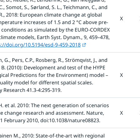
 C., Somot, S., Sørland, S. L., Teichmann, C., and 
R., 2018: European climate change at global 
X
erature increases of 1.5 and 2 °C above pre-
l conditions as simulated by the EURO-CORDEX 
climate models, Earth Syst. Dynam., 9, 459–478, 
Länk till annan webbpl
s://doi.org/10.5194/esd-9-459-2018
 G., Pers, C.P., Rosberg, R., Strömqvist, J., and 
 B. (2010): Development and test of the HYPE 
ical Predictions for the Environment) model – 
X
ality model for different spatial scales. 
 Research 41.3-4:295-319.
H. et al. 2010: The next generation of scenarios 
te change research and assessment. Nature, 
X
11 February 2010, doi:10.1038/nature08823.
en M., 2010: State-of-the-art with regional 