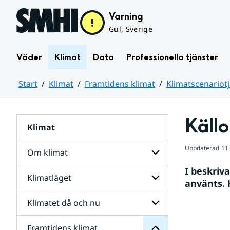
Hoppa till sidans innehåll
Varning
Gul, Sverige
Väder
Klimat
Data
Professionella tjänster
Start
Klimat
Framtidens klimat
Klimatscenariot
Huvudinnehåll
Källo
Klimat
Uppdaterad
11
Om klimat
I beskriv
klimat
Klimatläget
Undersidor
Framtidens
använts. H
för
för
Om
Undersidor
Klimatet då och nu
Undersidor
klimat
för
Klimatläget
Framtidens klimat