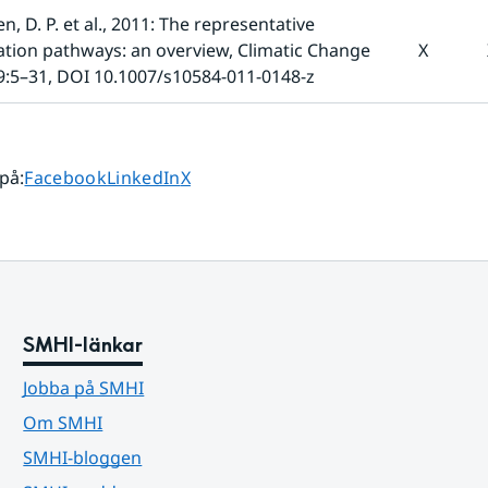
, D. P. et al., 2011: The representative 
tion pathways: an overview, Climatic Change 
X
9:5–31, DOI 10.1007/s10584-011-0148-z
Dela sidan på
Dela sidan på
Dela sidan på
 på
:
Facebook
LinkedIn
X
SMHI-länkar
Jobba på SMHI
Om SMHI
SMHI-bloggen