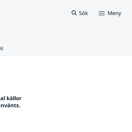
Sök
Meny
a)
l källor 
använts.