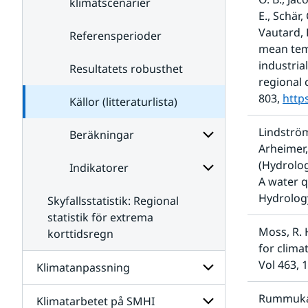
klimatscenarier
E., Schär,
Vautard, 
Referensperioder
mean temp
industria
Resultatets robusthet
regional 
803, 
http
Källor (litteraturlista)
Lindström,
Beräkningar
Arheimer,
(Hydrolog
Indikatorer
Undersidor
A water qu
för
Beräkningar
Hydrology
Skyfallsstatistik: Regional
Undersidor
för
statistik för extrema
Indikatorer
Moss, R. 
korttidsregn
for clima
Vol 463, 
Klimatanpassning
Rummukain
Klimatarbetet på SMHI
Undersidor