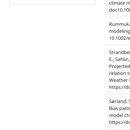
climate m
för
Klimatanpassning
doi:10.10
Undersidor
för
Klimatarbetet
Rummukain
på
modeling,
SMHI
10.1002/
Strandber
E., Sahlin
Projected
relation 
Weather C
https://d
Sørland, S
Bias patt
model chai
https://d