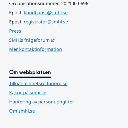
Organisationsnummer: 202100-0696
Epost: 
kundtjanst@smhi.se
Epost: 
registrator@smhi.se
Press
Länk till annan webbplats.
SMHIs frågeforum
Mer kontaktinformation
Om webbplatsen
Tillgänglighetsredogörelse
Kakor på smhi.se
Hantering av personuppgifter
Om smhi.se