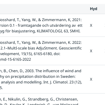
Hyd
 Bosshard, T., Yang, W., & Zimmermann, K, 2021: 
sion 0.1 - framtagande och utvärdering av  ett 
X
tyg för biasjustering, KLIMATOLOGI, 63, SMHI.
 Bosshard, T., Yang, W., & Zimmermann, K. 2022: 
2.1–MultI-scale bias AdjuStment. Geoscientific 
X
elopment, 15(15), 6165-6180, doi: 
gmd-15-6165-2022
, B., Chen, D., 2003. The influence of wind and 
y on precipitation distribution in Sweden: 
X
l analysis and modelling. Int. J. Climatol. 23 (12), 
5.
, E., Nikulin, G., Strandberg, G., Christensen, 
ob, D., Keuler, K., Lenderink, G., van Meijgaard, 