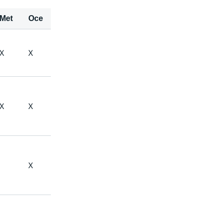
Met
Oce
X
X
X
X
X