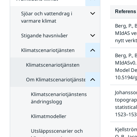
Undersidor
för
Klimatet
Referens
Sjöar och vattendrag i
då
varmare klimat
och
Klimatscenariotjänsten
Berg, P.,
nu
för
Undersidor
MIdAS ver
Undersidor
för
Stigande havsnivåer
Sjöar
nytt verk
och
Klimatscenariotjänsten
Klimatscenariotjänsten
vattendrag
Undersidor
Om
Berg, P.,
för
i
för
varmare
Stigande
MIdASv0. 
Undersidor
Klimatscenariotjänsten
klimat
havsnivåer
Model Dev
10.5194/
Om Klimatscenariotjänsten
Johansson
Klimatscenariotjänstens
topograph
ändringslogg
statistica
1523–153
Klimatmodeller
Kjellström
Utsläppsscenarier och
O. B., Jac