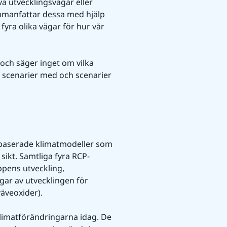
va utvecklingsvägar eller 
mmanfattar dessa med hjälp 
fyra olika vägar för hur vår 
och säger inget om vilka 
 scenarier med och scenarier 
rbaserade klimatmodeller som 
sikt. Samtliga fyra RCP-
ens utveckling, 
r av utvecklingen för 
äveoxider).
limatförändringarna idag. De 