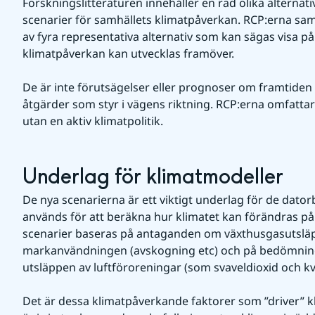
Forskningslitteraturen innehåller en rad olika alternati
scenarier för samhällets klimatpåverkan. RCP:erna sa
av fyra representativa alternativ som kan sägas visa på 
klimatpåverkan kan utvecklas framöver.
De är inte förutsägelser eller prognoser om framtiden 
åtgärder som styr i vägens riktning. RCP:erna omfattar
utan en aktiv klimatpolitik.
Underlag för klimatmodeller
De nya scenarierna är ett viktigt underlag för de dato
används för att beräkna hur klimatet kan förändras på 
scenarier baseras på antaganden om växthusgasutsläpp
markanvändningen (avskogning etc) och på bedömninga
utsläppen av luftföroreningar (som svaveldioxid och kv
Det är dessa klimatpåver­kande faktorer som ”driver” k