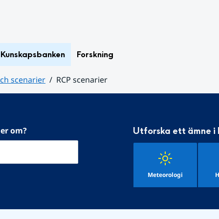
Kunskapsbanken
Forskning
ch scenarier
RCP scenarier
mer om?
Utforska ett ämne i
Meteorologi
H