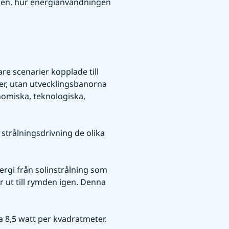
lden, hur energianvändningen 
are scenarier kopplade till 
er, utan utvecklingsbanorna 
miska, teknologiska, 
trålningsdrivning de olika 
rgi från solinstrålning som 
 ut till rymden igen. Denna 
a 8,5 watt per kvadratmeter. 