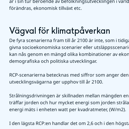
är i sin tur beroende av befolkningsutvecklingen i vär
förändras, ekono­misk tillväxt etc.
Vägval för klimatpåverkan
De fyra scenarierna fram till år 2100 är inte, som i tidig
givna socioekonomiska scenarier eller utsläppsscenari
kan nås genom en mängd olika kombinationer av ekono­
demografiska och politiska utvecklingar.
RCP-scenarierna betecknas med siffror som anger den s
utvecklingsvägarna ger upphov till år 2100.
Strålningsdrivningen är skillnaden mellan mängden ene
träffar jorden och hur mycket energi som jorden strålar
energi mäts i enheten watt per kvadratmeter, (W/m2). 
I den lägsta RCP:en handlar det om 2,6 och i den högst