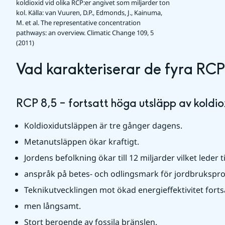
koldioxid vid olika RCP:er angivet som miljarder ton
kol.
Källa: van Vuuren, D.P., Edmonds, J., Kainuma,
M. et al. The representative concentration
pathways: an overview. Climatic Change 109, 5
(2011)
Vad karakteriserar de fyra RC
RCP 8,5 – fortsatt höga utsläpp av koldio
Koldioxidutsläppen är tre gånger dagens.
Metanutsläppen ökar kraftigt. 
Jordens befolkning ökar till 12 miljarder vilket leder t
anspråk på betes- och odlingsmark för jordbrukspro
Teknikutvecklingen mot ökad energieffektivitet fortsä
men långsamt. 
Stort beroende av fossila bränslen.