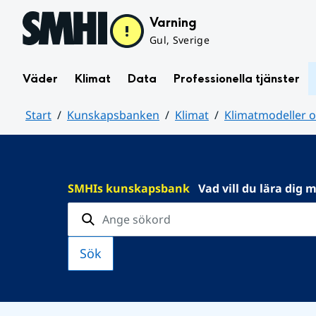
Hoppa till sidans innehåll
Varning
Gul, Sverige
Väder
Klimat
Data
Professionella tjänster
Start
Kunskapsbanken
Klimat
Klimatmodeller o
Huvudinnehåll
SMHIs kunskapsbank
Vad vill du lära dig 