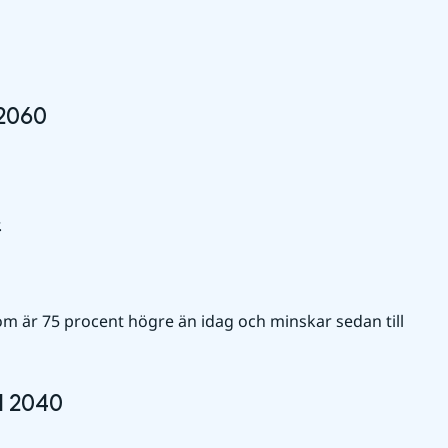
 2060
.
m är 75 procent högre än idag och minskar sedan till 
ll 2040