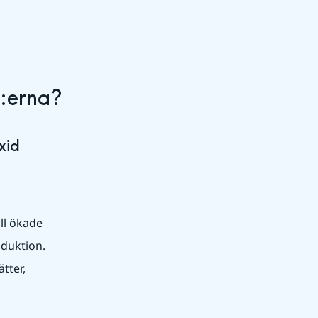
P:erna?
xid
ill ökade 
duktion. 
tter, 