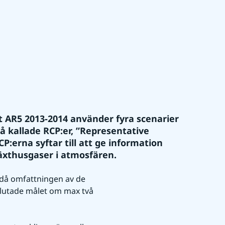
t AR5 2013-2014 använder fyra scenarier 
å kallade RCP:er, ”Representative 
erna syftar till att ge information 
växthusgaser i atmosfären.
ndå omfattningen av de 
slutade målet om max två 