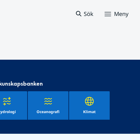
Sök
Meny
 kunskapsbanken
ydrologi
Oceanografi
Klimat