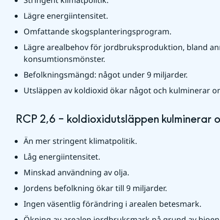
Lägre energiintensitet.
Omfattande skogsplanteringsprogram.
Lägre arealbehov för jordbruksproduktion, bland anna
konsumtionsmönster. 
Befolkningsmängd: något under 9 miljarder.
Utsläppen av koldioxid ökar något och kulminerar o
RCP 2,6 – koldioxidutsläppen kulminerar 
Än mer stringent klimatpolitik.
Låg energiintensitet.
Minskad användning av olja.
Jordens befolkning ökar till 9 miljarder. 
Ingen väsentlig förändring i arealen betesmark.
Ökning av arealen jordbruksmark på grund av bioen