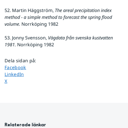
52. Martin Häggström, 
The areal precipitation index 
method - a simple method to forecast the spring flood 
volume.
 Norrköping 1982
53. Jonny Svensson, 
Vägdata från svenska kustvatten 
1981.
 Norrköping 1982
Dela sidan på
:
Dela sidan på
Facebook
Dela sidan på
LinkedIn
Dela sidan på
X
Relaterade länkar