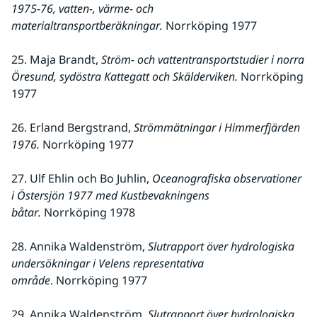
1975-76, vatten-, värme- och 
materialtransportberäkningar.
 Norrköping 1977
25. Maja Brandt, 
Ström- och vattentransportstudier i norra 
Öresund, sydöstra Kattegatt och Skälderviken.
 Norrköping 
1977
26. Erland Bergstrand, 
Strömmätningar i Himmerfjärden 
1976. 
Norrköping 1977
27. Ulf Ehlin och Bo Juhlin, 
Oceanografiska observationer 
i Östersjön 1977 med Kustbevakningens 
båtar.
 Norrköping 1978
28. Annika Waldenström, 
Slutrapport över hydrologiska 
undersökningar i Velens representativa 
område
. Norrköping 1977
29. Annika Waldenström, 
Slutrapport över hydrologiska 