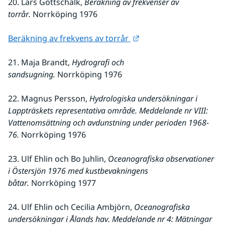
20. Lars Gottschalk, 
Beräkning av frekvenser av 
torrår. 
Norrköping 1976
Länk till annan webbpl
Beräkning av frekvens av torrår 
21. Maja Brandt, 
Hydrografi och 
sandsugning.
 Norrköping 1976
22. Magnus Persson, 
Hydrologiska undersökningar i 
Lappträskets representativa område. Meddelande nr VIII: 
Vattenomsättning och avdunstning under perioden 1968-
76.
 Norrköping 1976
23. Ulf Ehlin och Bo Juhlin, 
Oceanografiska observationer 
i Östersjön 1976 med kustbevakningens 
båtar.
 Norrköping 1977
24. Ulf Ehlin och Cecilia Ambjörn,
 Oceanografiska 
undersökningar i Ålands hav. Meddelande nr 4: Mätningar 