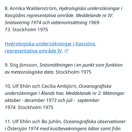
8. Annika Waldenström, 
Hydrologiska undersökningar i 
Kassjöåns representativa område. Meddelande nr IV: 
Snötaxering 1974 och vattenomsättning 1969-
73.
 Stockholm 1975
Hydrologiska undersökningar i Kassjöns 
Länk till annan webbplats.
representativa område IV 
9. Stig Jönsson,
 Snösmältningen i en punkt som funktion 
av meteorologiska data
. Stockholm 1975
10. Ulf Ehlin och Cecilia Ambjörn,
 Oceanografiska 
undersökningar i Ålands hav. Meddelande nr 2: Mätningar 
oktober - december 1973 och juli -  september 
1974.
 Stockholm 1975
11. Ulf Ehlin och Bo Juhlin, 
Oceanografiska observationer 
i Östersjön 1974 med kustbevakningens båtar samt från 