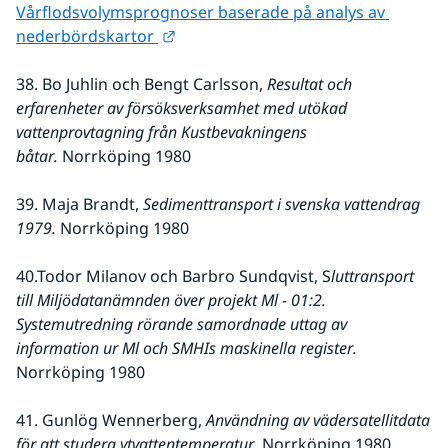
Vårflodsvolymsprognoser baserade på analys av 
Länk till annan webbplats.
nederbördskartor 
38. Bo Juhlin och Bengt Carlsson, 
Resultat och 
erfarenheter av försöksverksamhet med utökad 
vattenprovtagning från Kustbevakningens 
båtar. 
Norrköping 1980
39. Maja Brandt,
 Sedimenttransport i svenska vattendrag 
1979.
 Norrköping 1980
40.Todor Milanov och Barbro Sundqvist, S
luttransport 
till Miljödatanämnden över projekt Ml - 01:2. 
Systemutredning rörande samordnade uttag av 
information ur Ml och SMHIs maskinella register.
Norrköping 1980
41. Gunlög Wennerberg, 
Användning av vädersatellitdata 
för att studera ytvattentemperatur.
 Norrköping 1980