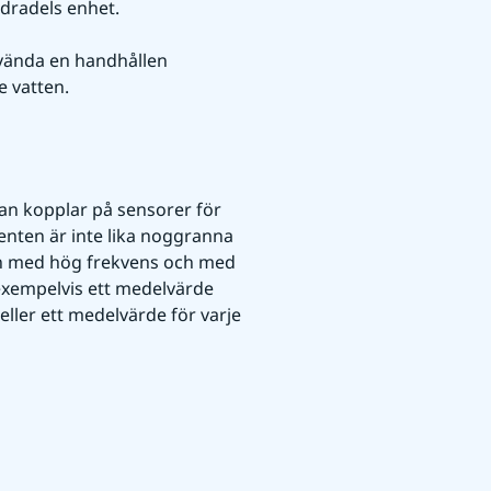
dradels enhet.
vända en handhållen 
e vatten.
an kopplar på sensorer för 
enten är inte lika noggranna 
in med hög frekvens och med 
exempelvis ett medelvärde 
ller ett medelvärde för varje 