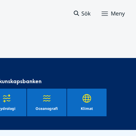
Sök
Meny
 kunskapsbanken
ydrologi
Oceanografi
Klimat