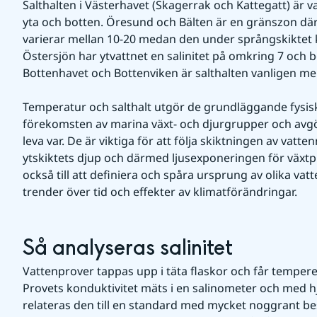
Salthalten i Västerhavet (Skagerrak och Kattegatt) är v
yta och botten. Öresund och Bälten är en gränszon där s
varierar mellan 10-20 medan den under språngskiktet k
Östersjön har ytvattnet en salinitet på omkring 7 och bo
Bottenhavet och Bottenviken är salthalten vanligen mel
Temperatur och salthalt utgör de grundläggande fysisk
förekomsten av marina växt- och djurgrupper och avgör 
leva var. De är viktiga för att följa skiktningen av vat
ytskiktets djup och därmed ljusexponeringen för växtpla
också till att definiera och spåra ursprung av olika vatte
trender över tid och effekter av klimatförändringar.
Så analyseras salinitet
Vattenprover tappas upp i täta flaskor och får temperer
Provets konduktivitet mäts i en salinometer och med h
relateras den till en standard med mycket noggrant best