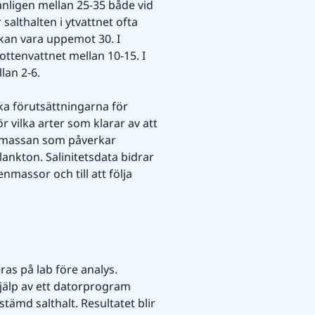
anligen mellan 25-35 både vid 
althalten i ytvattnet ofta 
an vara uppemot 30. I 
ttenvattnet mellan 10-15. I 
lan 2-6.
a förutsättningarna för 
vilka arter som klarar av att 
tenmassan som påverkar 
nkton. Salinitetsdata bidrar 
nmassor och till att följa 
as på lab före analys. 
jälp av ett datorprogram 
ämd salthalt. Resultatet blir 