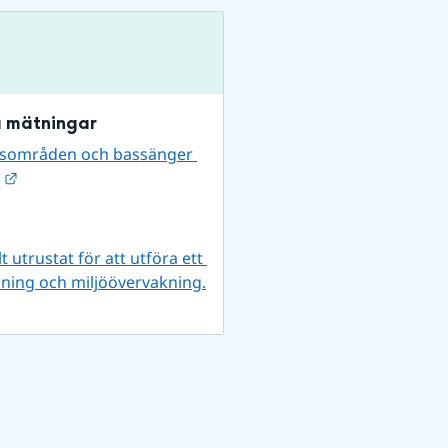
a mätningar
vsområden och bassänger 
Länk till annan webbplats.
utrustat för att utföra ett 
ning och miljöövervakning.