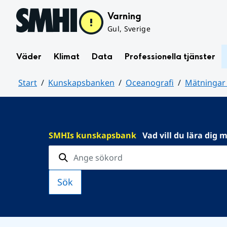
Hoppa till sidans innehåll
Varning
Gul, Sverige
Väder
Klimat
Data
Professionella tjänster
Start
Kunskapsbanken
Oceanografi
Mätningar 
Huvudinnehåll
SMHIs kunskapsbank
Vad vill du lära dig 