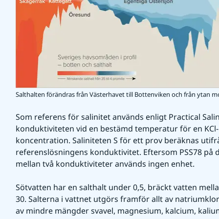
Salthalten förändras från Västerhavet till Bottenviken och från ytan m
Som referens för salinitet används enligt Practical Salin
konduktiviteten vid en bestämd temperatur för en KCl-
koncentration. Saliniteten S för ett prov beräknas utif
referenslösningens konduktivitet. Eftersom PSS78 på de
mellan två konduktiviteter används ingen enhet.
Sötvatten har en salthalt under 0,5, bräckt vatten mella
30. Salterna i vattnet utgörs framför allt av natriumklor
av mindre mängder svavel, magnesium, kalcium, kalium