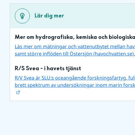
Lär dig mer
Mer om hydrografiska, kemiska och biologisk
Läs mer om mätningar och vattenutbytet mellan ha
samt större inflöden till Östersjön (havochvatten.se).
R/S Svea - i havets tjänst
R/V Svea är SLU:s oceangående forskningsfartyg, fullt 
brett spektrum av undersökningar inom marin forsk
Länk till annan webbplats.