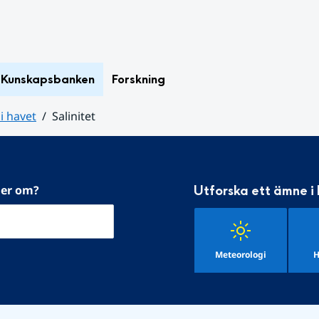
Kunskapsbanken
Forskning
i havet
Salinitet
mer om?
Utforska ett ämne i
Meteorologi
H