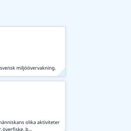
 svensk miljöövervakning.
änniskans olika aktiviteter
 överfiske, b...