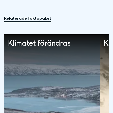
Relaterade faktapaket
Klimatet förändras
Kl