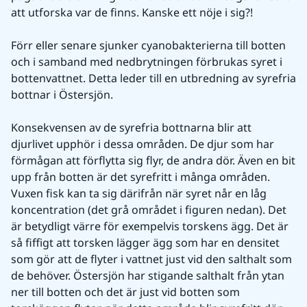
att utforska var de finns. Kanske ett nöje i sig?!
Förr eller senare sjunker cyanobakterierna till botten 
och i samband med nedbrytningen förbrukas syret i 
bottenvattnet. Detta leder till en utbredning av syrefria 
bottnar i Östersjön.
Konsekvensen av de syrefria bottnarna blir att 
djurlivet upphör i dessa områden. De djur som har 
förmågan att förflytta sig flyr, de andra dör. Även en bit 
upp från botten är det syrefritt i många områden. 
Vuxen fisk kan ta sig därifrån när syret når en låg 
koncentration (det grå området i figuren nedan). Det 
är betydligt värre för exempelvis torskens ägg. Det är 
så fiffigt att torsken lägger ägg som har en densitet 
som gör att de flyter i vattnet just vid den salthalt som 
de behöver. Östersjön har stigande salthalt från ytan 
ner till botten och det är just vid botten som 