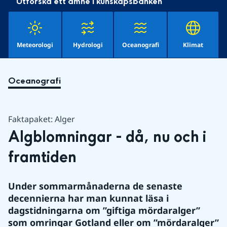
Utforska ett ämne i kunskapsbanken
Meteorologi
Hydrologi
Oceanografi
Klimat
Oceanografi
Faktapaket: Alger
Algblomningar - då, nu och i 
framtiden
Under sommarmånaderna de senaste 
decennierna har man kunnat läsa i 
dagstidningarna om ”giftiga mördaralger” 
som omringar Gotland eller om ”mördaralger” 