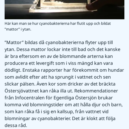
Här kan man se hur cyanobakterierna har flutit upp och bildat
”mattor” i ytan.
”Mattor” bildas då cyanobakterierna flyter upp till 
ytan. Dessa mattor lockar inte till bad och det kanske 
är bra eftersom en av de blommande arterna kan 
producera ett levergift som i viss mängd kan vara 
dödligt. Enstaka rapporter har förekommit om hundar 
som avlidit efter att ha sprungit i vattnet och sen 
slickar pälsen. Även kor som dricker av det bräckta 
Östersjövattnet kan råka illa ut. Rekommendationer 
från Infocentralen för Egentliga Östersjön brukar 
komma vid blomningstider om att hålla djur och barn, 
som kan råka få i sig en kallsup, från vattnet vid 
blomningar av cyanobakterier. Det är klokt att följa 
dessa råd.