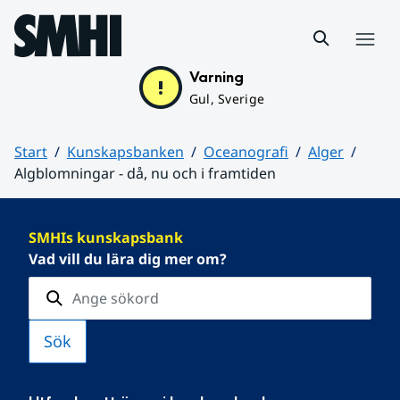
Hoppa till sidans innehåll
Meny
Varning
Gul, Sverige
Start
Kunskapsbanken
Oceanografi
Alger
Algblomningar - då, nu och i framtiden
Huvudinnehåll
SMHIs kunskapsbank
Vad vill du lära dig mer om?