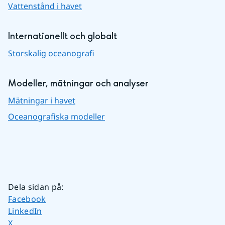
Vattenstånd i havet
Internationellt och globalt
Storskalig oceanografi
Modeller, mätningar och analyser
Mätningar i havet
Oceanografiska modeller
Dela sidan på
:
Dela sidan på
Facebook
Dela sidan på
LinkedIn
Dela sidan på
X