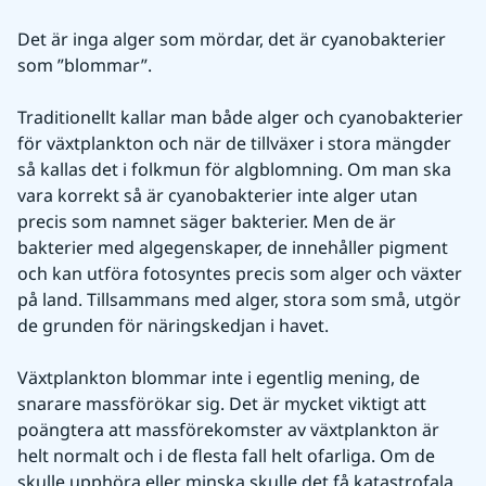
Det är inga alger som mördar, det är cyanobakterier 
som ”blommar”.
Traditionellt kallar man både alger och cyanobakterier 
för växtplankton och när de tillväxer i stora mängder 
så kallas det i folkmun för algblomning. Om man ska 
vara korrekt så är cyanobakterier inte alger utan 
precis som namnet säger bakterier. Men de är 
bakterier med algegenskaper, de innehåller pigment 
och kan utföra fotosyntes precis som alger och växter 
på land. Tillsammans med alger, stora som små, utgör 
de grunden för näringskedjan i havet.
Växtplankton blommar inte i egentlig mening, de 
snarare massförökar sig. Det är mycket viktigt att 
poängtera att massförekomster av växtplankton är 
helt normalt och i de flesta fall helt ofarliga. Om de 
skulle upphöra eller minska skulle det få katastrofala 