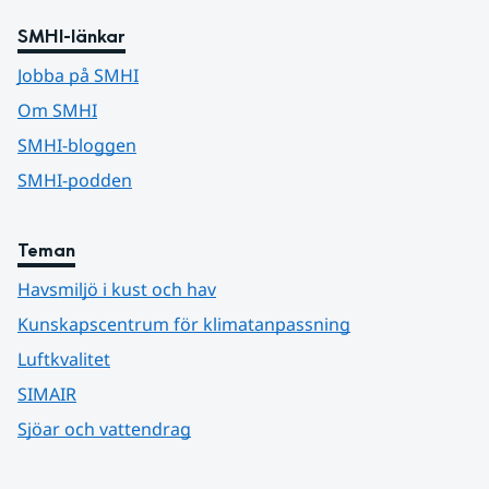
SMHI-länkar
Jobba på SMHI
Om SMHI
SMHI-bloggen
SMHI-podden
Teman
Havsmiljö i kust och hav
Kunskapscentrum för klimatanpassning
Luftkvalitet
SIMAIR
Sjöar och vattendrag