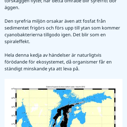
torskäggen flyter, när detta område blir syrefritt dör 
äggen.
Den syrefria miljön orsakar även att fosfat från 
sedimentet frigörs och förs upp till ytan som kommer 
cyanobakterierna tillgodo igen. Det blir som en 
spiraleffekt.
Hela denna kedja av händelser är naturligtvis 
förödande för ekosystemet, då organismer får en 
ständigt minskande yta att leva på.