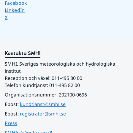
Dela sidan på
Facebook
Dela sidan på
LinkedIn
Dela sidan på
X
Kontakta SMHI
SMHI, Sveriges meteorologiska och hydrologiska 
institut
Reception och växel: 011-495 80 00
Telefon kundtjänst: 011-495 82 00
Organisationsnummer: 202100-0696
Epost: 
kundtjanst@smhi.se
Epost: 
registrator@smhi.se
Press
Länk till annan webbplats.
SMHIs frågeforum