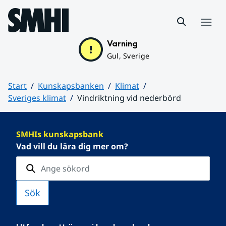
Hoppa till sidans innehåll
Meny
Varning
Gul, Sverige
Start
Kunskapsbanken
Klimat
Sveriges klimat
Vindriktning vid nederbörd
Huvudinnehåll
SMHIs kunskapsbank
Vad vill du lära dig mer om?