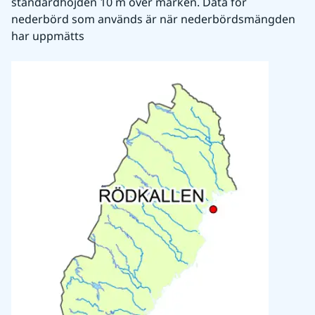
standardhöjden 10 m över marken. Data för 
nederbörd som används är när nederbördsmängden 
har uppmätts