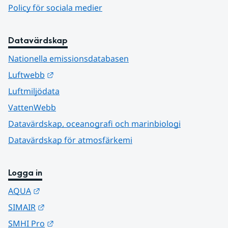
Policy för sociala medier
Datavärdskap
Nationella emissionsdatabasen
Länk till annan webbplats.
Luftwebb
Luftmiljödata
VattenWebb
Datavärdskap, oceanografi och marinbiologi
Datavärdskap för atmosfärkemi
Logga in
Länk till annan webbplats.
AQUA
Länk till annan webbplats.
SIMAIR
Länk till annan webbplats.
SMHI Pro