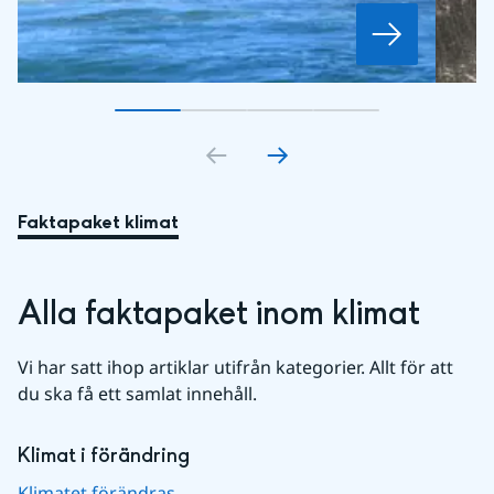
Gå till bildkort
Gå till bildkort
1
Gå till bildkort
2
Gå till bildkort
3
4
Faktapaket klimat
Alla faktapaket inom klimat
Vi har satt ihop artiklar utifrån kategorier. Allt för att 
du ska få ett samlat innehåll.
Klimat i förändring
Klimatet förändras