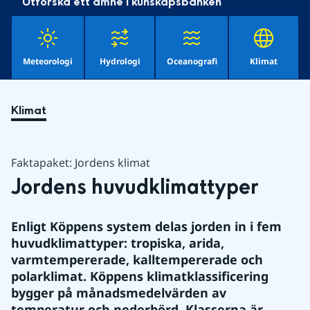
Utforska ett ämne i kunskapsbanken
Meteorologi
Hydrologi
Oceanografi
Klimat
Klimat
Faktapaket: Jordens klimat
Jordens huvudklimattyper
Enligt Köppens system delas jorden in i fem 
huvudklimattyper: tropiska, arida, 
varmtempererade, kalltempererade och 
polarklimat. Köppens klimatklassificering 
bygger på månadsmedelvärden av 
temperatur och nederbörd. Klasserna är 