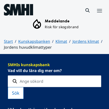
Hoppa till sidans innehåll
Meny
Meddelande
Risk för skogsbrand
Start
Kunskapsbanken
Klimat
Jordens klimat
Jordens huvudklimattyper
Huvudinnehåll
SMHIs kunskapsbank
Vad vill du lära dig mer om?