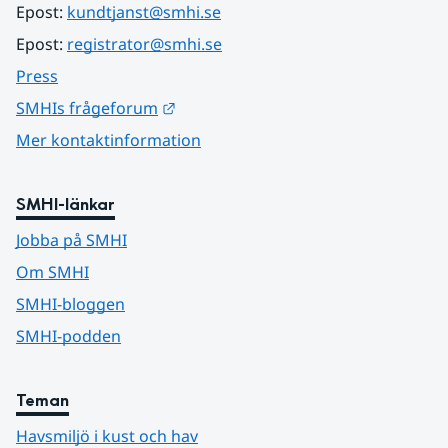
Epost: 
kundtjanst@smhi.se
Epost: 
registrator@smhi.se
Press
Länk till annan webbplats.
SMHIs frågeforum
Mer kontaktinformation
SMHI-länkar
Jobba på SMHI
Om SMHI
SMHI-bloggen
SMHI-podden
Teman
Havsmiljö i kust och hav