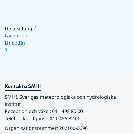
Dela sidan på
:
Dela sidan på
Facebook
Dela sidan på
LinkedIn
Dela sidan på
X
Kontakta SMHI
SMHI, Sveriges meteorologiska och hydrologiska 
institut
Reception och växel: 011-495 80 00
Telefon kundtjänst: 011-495 82 00
Organisationsnummer: 202100-0696