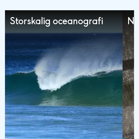
Storskalig oceanografi
Ne