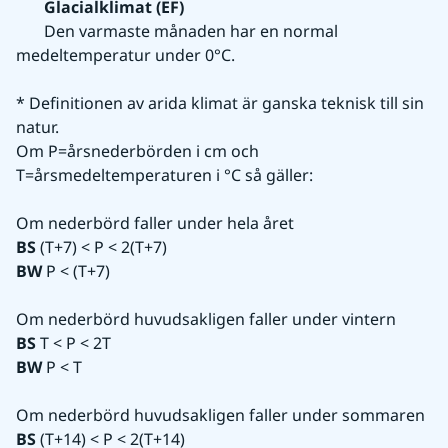
Glacialklimat (EF)
       Den varmaste månaden har en normal 
medeltemperatur under 0°C.
* Definitionen av arida klimat är ganska teknisk till sin 
natur.
Om P=årsnederbörden i cm och 
T=årsmedeltemperaturen i °C så gäller:
Om nederbörd faller under hela året
BS
 (T+7) < P < 2(T+7)
BW
 P < (T+7)
Om nederbörd huvudsakligen faller under vintern
BS
 T < P < 2T
BW
 P < T
Om nederbörd huvudsakligen faller under sommaren
BS
 (T+14) < P < 2(T+14)