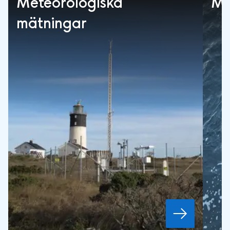
Meteorologiska
Mä
mätningar