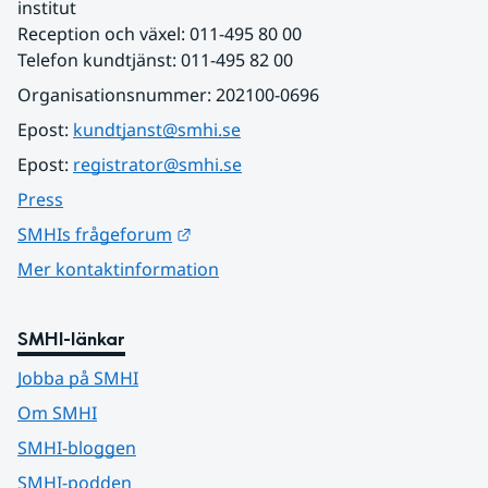
institut
Reception och växel: 011-495 80 00
Telefon kundtjänst: 011-495 82 00
Organisationsnummer: 202100-0696
Epost: 
kundtjanst@smhi.se
Epost: 
registrator@smhi.se
Press
Länk till annan webbplats.
SMHIs frågeforum
Mer kontaktinformation
SMHI-länkar
Jobba på SMHI
Om SMHI
SMHI-bloggen
SMHI-podden