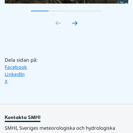
Gå till bildkort
Gå till bildkort
1
Gå till bildkort
2
Gå till bildkort
3
4
Dela sidan på
:
Dela sidan på
Facebook
Dela sidan på
LinkedIn
Dela sidan på
X
Kontakta SMHI
SMHI, Sveriges meteorologiska och hydrologiska 