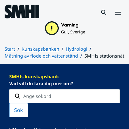
Hoppa till sidans innehåll
Meny
Varning
Gul, Sverige
Start
Kunskapsbanken
Hydrologi
Mätning av flöde och vattenstånd
SMHIs stationsnät
Huvudinnehåll
SMHIs kunskapsbank
Vad vill du lära dig mer om?