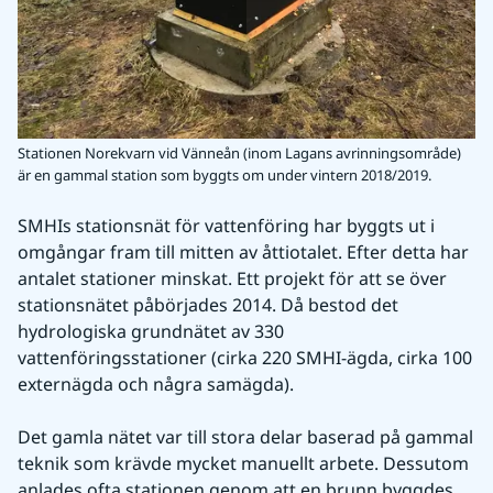
Stationen Norekvarn vid Vänneån (inom Lagans avrinningsområde)
är en gammal station som byggts om under vintern 2018/2019.
SMHIs stationsnät för vattenföring har byggts ut i 
omgångar fram till mitten av åttiotalet. Efter detta har 
antalet stationer minskat. Ett projekt för att se över 
stationsnätet påbörjades 2014. Då bestod det 
hydrologiska grundnätet av 330 
vattenföringsstationer (cirka 220 SMHI-ägda, cirka 100 
externägda och några samägda).
Det gamla nätet var till stora delar baserad på gammal 
teknik som krävde mycket manuellt arbete. Dessutom 
anlades ofta stationen genom att en brunn byggdes 