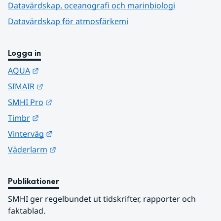
Datavärdskap, oceanografi och marinbiologi
Datavärdskap för atmosfärkemi
Logga in
Länk till annan webbplats.
AQUA
Länk till annan webbplats.
SIMAIR
Länk till annan webbplats.
SMHI Pro
Länk till annan webbplats.
Timbr
Länk till annan webbplats.
Vinterväg
Länk till annan webbplats.
Väderlarm
Publikationer
SMHI ger regelbundet ut tidskrifter, rapporter och 
faktablad.