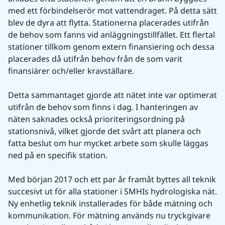
med ett förbindelserör mot vattendraget. På detta sätt 
blev de dyra att flytta. Stationerna placerades utifrån 
de behov som fanns vid anläggningstillfället. Ett flertal 
stationer tillkom genom extern finansiering och dessa 
placerades då utifrån behov från de som varit 
finansiärer och/eller kravställare.
Detta sammantaget gjorde att nätet inte var optimerat 
utifrån de behov som finns i dag. I hanteringen av 
näten saknades också prioriteringsordning på 
stationsnivå, vilket gjorde det svårt att planera och 
fatta beslut om hur mycket arbete som skulle läggas 
ned på en specifik station. 
Med början 2017 och ett par år framåt byttes all teknik 
succesivt ut för alla stationer i SMHIs hydrologiska nät. 
Ny enhetlig teknik installerades för både mätning och 
kommunikation. För mätning används nu tryckgivare 