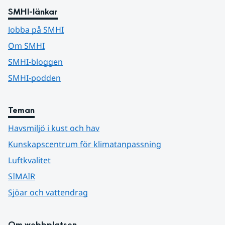
SMHI-länkar
Jobba på SMHI
Om SMHI
SMHI-bloggen
SMHI-podden
Teman
Havsmiljö i kust och hav
Kunskapscentrum för klimatanpassning
Luftkvalitet
SIMAIR
Sjöar och vattendrag
Om webbplatsen