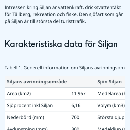
Intressen kring Siljan är vattenkraft, dricksvattentäkt 
för Tällberg, rekreation och fiske. Den sjöfart som går 
på Siljan är till största del turisttrafik.
Karakteristiska data för Siljan
Tabell 1. Generell information om Siljans avrinningsområd
Siljans avrinningsområde
Sjön Siljan
Area (km2)
11 967
Medelarea (km
Sjöprocent inkl Siljan
6,16
Volym (km3)
Nederbörd (mm)
700
Största djup (
Avdunstning (mm)
300
Medeldjup (m)