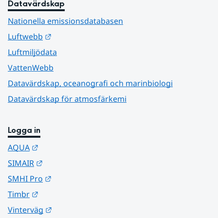
Datavärdskap
Nationella emissionsdatabasen
Länk till annan webbplats.
Luftwebb
Luftmiljödata
VattenWebb
Datavärdskap, oceanografi och marinbiologi
Datavärdskap för atmosfärkemi
Logga in
Länk till annan webbplats.
AQUA
Länk till annan webbplats.
SIMAIR
Länk till annan webbplats.
SMHI Pro
Länk till annan webbplats.
Timbr
Länk till annan webbplats.
Vinterväg