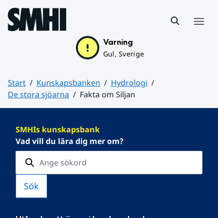
Hoppa till sidans innehåll
Meny
Varning
Gul, Sverige
Start
Kunskapsbanken
Hydrologi
De stora sjöarna
Fakta om Siljan
Huvudinnehåll
SMHIs kunskapsbank
Vad vill du lära dig mer om?