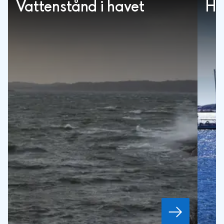
Vattenstånd i havet
Ha