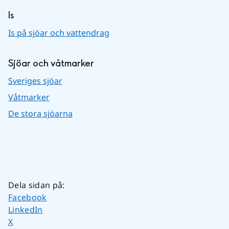
Is
Is på sjöar och vattendrag
Sjöar och våtmarker
Sveriges sjöar
Våtmarker
De stora sjöarna
Dela sidan på
:
Dela sidan på
Facebook
Dela sidan på
LinkedIn
Dela sidan på
X