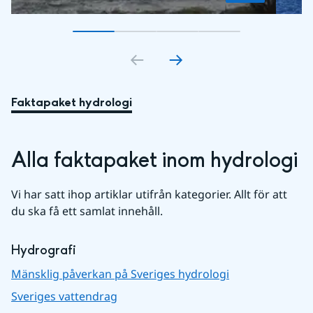
Gå till bildkort
Gå till bildkort
1
Gå till bildkort
2
Gå till bildkort
3
4
Faktapaket hydrologi
Alla faktapaket inom hydrologi
Vi har satt ihop artiklar utifrån kategorier. Allt för att 
du ska få ett samlat innehåll.
Hydrografi
Mänsklig påverkan på Sveriges hydrologi
Sveriges vattendrag