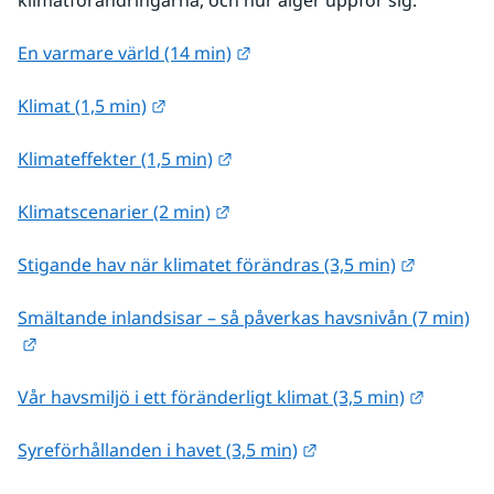
klimatförändringarna, och hur alger uppför sig.
Länk till annan webbplats.
En varmare värld (14 min)
Länk till annan webbplats.
Klimat (1,5 min)
Länk till annan webbplats.
Klimateffekter (1,5 min)
Länk till annan webbplats.
Klimatscenarier (2 min)
Länk till
Stigande hav när klimatet förändras (3,5 min)
Smältande inlandsisar – så påverkas havsnivån (7 min)
Länk till annan webbplats.
Länk til
Vår havsmiljö i ett föränderligt klimat (3,5 min)
Länk till annan webbp
Syreförhållanden i havet (3,5 min)