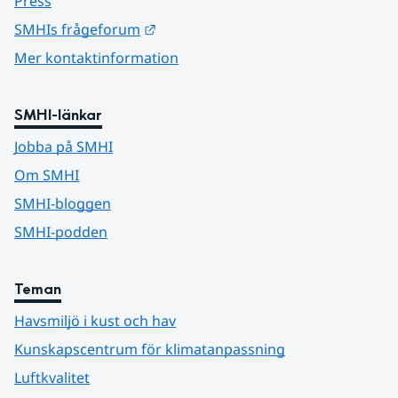
Press
Länk till annan webbplats.
SMHIs frågeforum
Mer kontaktinformation
SMHI-länkar
Jobba på SMHI
Om SMHI
SMHI-bloggen
SMHI-podden
Teman
Havsmiljö i kust och hav
Kunskapscentrum för klimatanpassning
Luftkvalitet