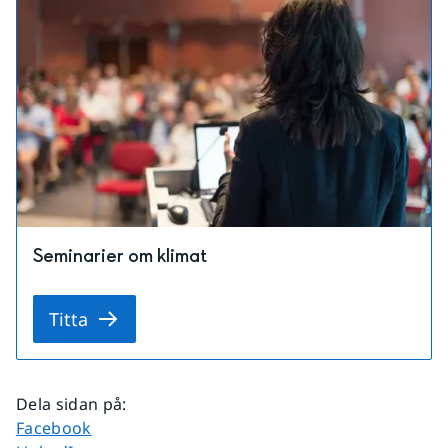
Seminarier om klimat
Titta
Dela sidan på
:
Dela sidan på
Facebook