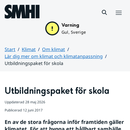
Hoppa till sidans innehåll
Meny
Varning
Gul, Sverige
Start
Klimat
Om klimat
Lär dig mer om klimat och klimatanpassning
Utbildningspaket för skola
Huvudinnehåll
Utbildningspaket för skola
Uppdaterad
28 maj 2026
Publicerad
12 juni 2017
En av de stora frågorna inför framtiden gäller 
klimatet. För att bygga ett hållbart samhälle 