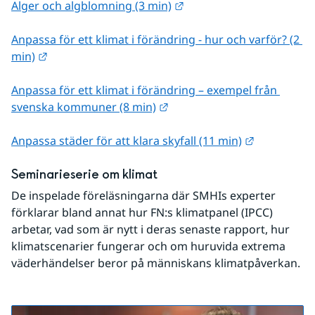
Länk till annan webbplat
Alger och algblomning (3 min)
Anpassa för ett klimat i förändring - hur och varför? (2 
Länk till annan webbplats.
min)
Anpassa för ett klimat i förändring – exempel från 
Länk till annan webbplats.
svenska kommuner (8 min)
Länk till a
Anpassa städer för att klara skyfall (11 min)
Seminarieserie om klimat
De inspelade föreläsningarna där SMHIs experter 
förklarar bland annat hur FN:s klimatpanel (IPCC) 
arbetar, vad som är nytt i deras senaste rapport, hur 
klimatscenarier fungerar och om huruvida extrema 
väderhändelser beror på människans klimatpåverkan.