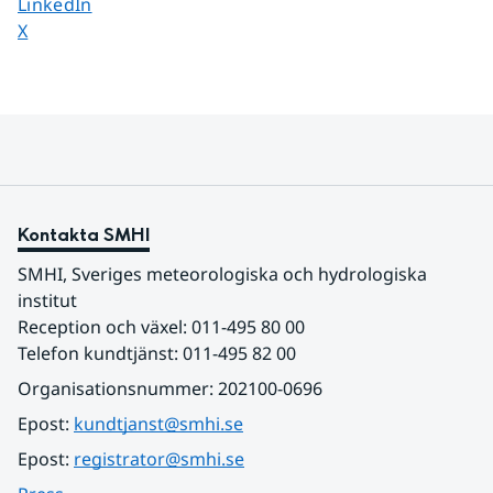
Dela sidan på
LinkedIn
Dela sidan på
X
Kontakta SMHI
SMHI, Sveriges meteorologiska och hydrologiska 
institut
Reception och växel: 011-495 80 00
Telefon kundtjänst: 011-495 82 00
Organisationsnummer: 202100-0696
Epost: 
kundtjanst@smhi.se
Epost: 
registrator@smhi.se