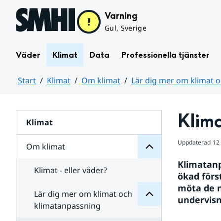
Hoppa till sidans innehåll
Varning
Gul, Sverige
Väder
Klimat
Data
Professionella tjänster
Start
Klimat
Om klimat
Lär dig mer om klimat 
klimat
klimatanpassning
Huvudinnehåll
Om
och
för
klimat
Klim
Undersidor
Klimat
om
mer
dig
Uppdaterad
12
Om klimat
Lär
för
Klimatanp
Undersidor
Klimat - eller väder?
ökad förs
möta de n
Lär dig mer om klimat och
undervisn
klimatanpassning