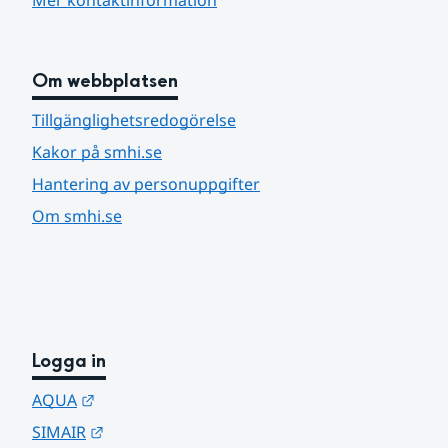
Mer kontaktinformation
Om webbplatsen
Tillgänglighetsredogörelse
Kakor på smhi.se
Hantering av personuppgifter
Om smhi.se
Logga in
Länk till annan webbplats.
AQUA
Länk till annan webbplats.
SIMAIR