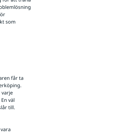
oblemlösning 
ör 
kt som 
 
aren får ta 
erköping. 
varje 
En väl 
r till.
vara 