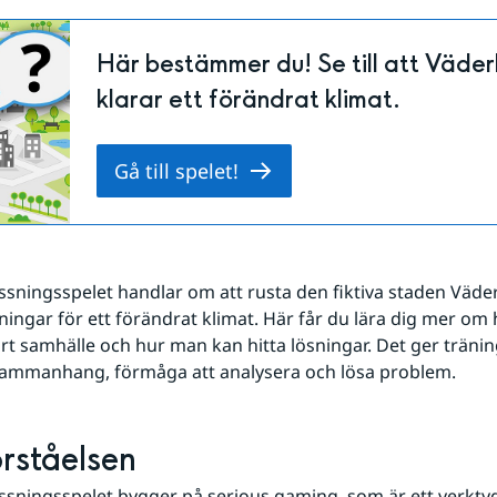
Här bestämmer du! Se till att Väde
klarar ett förändrat klimat.
Gå till spelet!
sningsspelet handlar om att rusta den fiktiva staden Väde
ingar för ett förändrat klimat. Här får du lära dig mer om h
rt samhälle och hur man kan hitta lösningar. Det ger träning 
ammanhang, förmåga att analysera och lösa problem. 
rståelsen
sningsspelet bygger på serious gaming, som är ett verktyg 