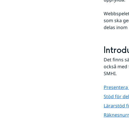
Klimatanpassning
Undersidor
för
Webbspelet 
Klimatarbetet
som ska geno
på
SMHI
delas inom 
Introd
Det finns sä
också med f
SMHI.
Presentera
Stöd för de
Lärarstöd 
Räknesnurra 