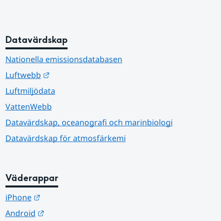
Datavärdskap
Nationella emissionsdatabasen
Länk till annan webbplats.
Luftwebb
Luftmiljödata
VattenWebb
Datavärdskap, oceanografi och marinbiologi
Datavärdskap för atmosfärkemi
Väderappar
Länk till annan webbplats.
iPhone
Länk till annan webbplats.
Android