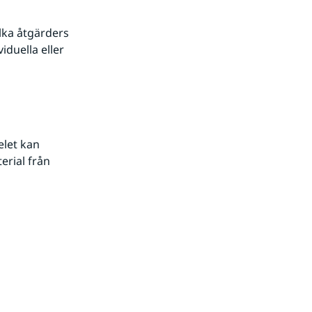
ka åtgärders 
duella eller 
let kan 
rial från 
er.