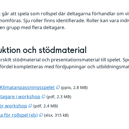
går att spela som rollspel där deltagarna förhandlar om vil
mföras. Sju roller finns identifierade. Roller kan vara indivi
en grupp med flera deltagare.
uktion och stödmaterial
rskilt stödmaterial och presentationsmaterial till spelet. Spe
ördel kompletteras med fördjupningar och utbildningsmate
pptx, 2.8 MB, öppnas i nytt fönst
 Klimatanpassningsspelet
 (pptx, 2.8 MB)
pdf, 2.3 MB, öppnas i nytt fönster.
ltagare i workshop
 (pdf, 2.3 MB)
pdf, 2.4 MB, öppnas i nytt fönster.
för workshop
 (pdf, 2.4 MB)
xlsx, 315 kB, öppnas i nytt fönster.
för rollspel (xls)
 (xlsx, 315 kB)