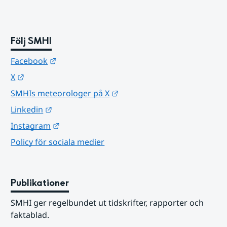
Följ SMHI
Länk till annan webbplats.
Facebook
Länk till annan webbplats.
X
Länk till annan webbplats.
SMHIs meteorologer på X
Länk till annan webbplats.
Linkedin
Länk till annan webbplats.
Instagram
Policy för sociala medier
Publikationer
SMHI ger regelbundet ut tidskrifter, rapporter och 
faktablad.