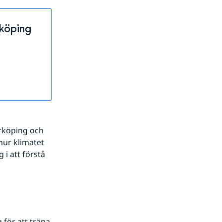
rköping
rköping och 
ur klimatet 
i att förstå 
för att träna 