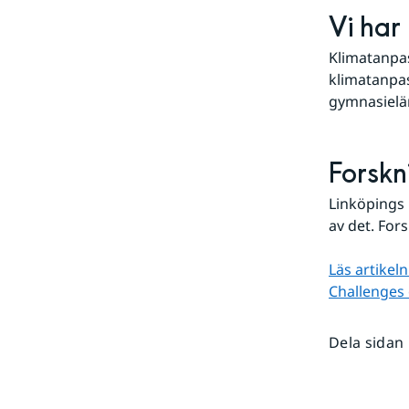
Vi har
Klimatanpas
klimatanpas
gymnasielä
Forskn
Linköpings 
av det. For
Läs artikel
Challenges 
Dela sidan