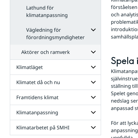
samhälle
om
förståelse
Lathund för
50 år
och analyti
klimatanpassning
problematik
introduktio
Vägledning för
samhällspla
förordningsmyndigheter
Undersidor
för
Aktörer och ramverk
Vägledning
Spela 
för
Klimatläget
förordningsmyndig
Undersidor
Klimatanpas
för
självinstrue
Aktörer
Klimatet då och nu
Undersidor
och
ställning t
för
ramverk
Spelet genom
Klimatläget
Framtidens klimat
Undersidor
nedslag ser
för
anpassad sta
Klimatet
Klimatanpassning
Undersidor
då
för
och
För att lyc
Framtidens
nu
Klimatarbetet på SMHI
Undersidor
klimat
anpassnings
för
uppfyllda.