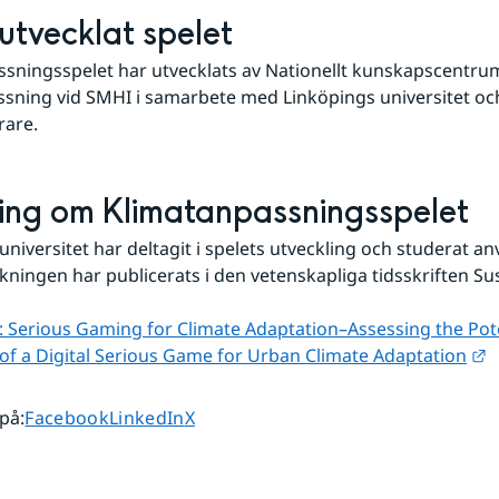
 utvecklat spelet
sningsspelet har utvecklats av Nationellt kunskapscentrum
sning vid SMHI i samarbete med Linköpings universitet oc
rare.
ing om Klimatanpassningsspelet
universitet har deltagit i spelets utveckling och studerat a
skningen har publicerats i den vetenskapliga tidsskriften Sus
n: Serious Gaming for Climate Adaptation–Assessing the Pote
L
of a Digital Serious Game for Urban Climate Adaptation
Dela sidan på
Dela sidan på
Dela sidan på
 på
:
Facebook
LinkedIn
X