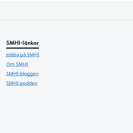
SMHI-länkar
Jobba på SMHI
Om SMHI
SMHI-bloggen
SMHI-podden