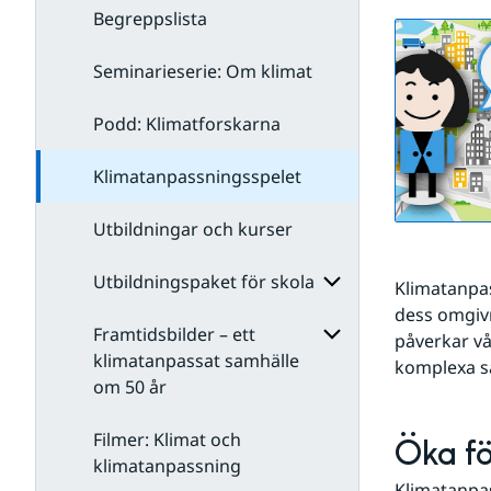
Begreppslista
Seminarieserie: Om klimat
Podd: Klimatforskarna
Klimatanpassningsspelet
Utbildningar och kurser
Utbildningspaket för skola
Klimatanpas
dess omgivn
Framtidsbilder – ett
Undersidor
påverkar vå
för
klimatanpassat samhälle
komplexa s
Utbildningspaket
om 50 år
Undersidor
för
för
skola
Framtidsbilder
Filmer: Klimat och
Öka fö
– ett
klimatanpassning
klimatanpassat
Klimatanpas