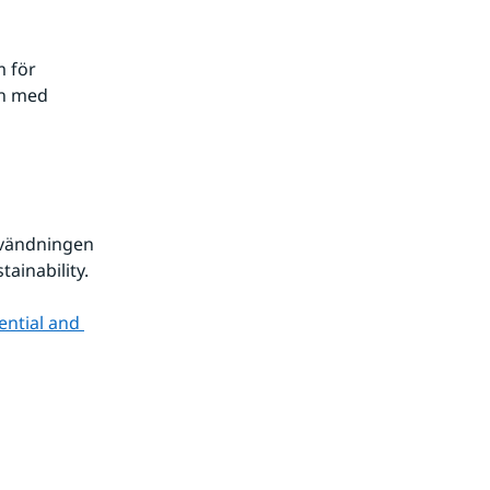
 för 
h med 
nvändningen 
tainability.
ntial and 
änk till annan webbplats.