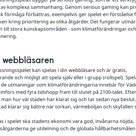
n av komplexa sammanhang. Genom serious gaming kan pr
sk förmåga förbättras, exempelvis ger spelet en förståelse f
en kring prioritering av olika åtgärder. Det fungerar utmär
n till stora kunskapsområden - som klimatförändringar och
nering.
i webbläsaren
heter
sningsspelet kan spelas i din webbläsare och är gratis, 
rande och möjligt att spela själv eller i grupp (rollspel). Spel
ill de utmaningar som klimatförändringarna innebär för Väd
förs med fyra tidshopp fram till slutet på 2100-talet. Efter 
 man hur väl staden har klarat sig och tar sedan nya beslut. 
d klarar sig bättre när torkan, värmeböljan och skyfallen slå
kas i spelet ska stadens ekonomi vara god, invånarna nöjda, 
åtgärderna ge utdelning och de globala hållbarhetsmålen 