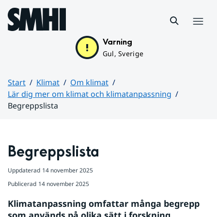
Hoppa till sidans innehåll
Meny
Varning
Gul, Sverige
Start
Klimat
Om klimat
Lär dig mer om klimat och klimatanpassning
Begreppslista
Huvudinnehåll
Begreppslista
Uppdaterad
14 november 2025
Publicerad
14 november 2025
Klimatanpassning omfattar många begrepp 
som används på olika sätt i forskning, 