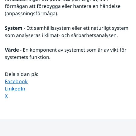
förmågan att förebygga eller hantera en händelse 
(anpassningsförmåga).
System
 - Ett samhällssystem eller ett naturligt system 
som analyseras i klimat- och sårbarhetsanalysen.
Värde
 - En komponent av systemet som är av vikt för 
systemets funktion.
Dela sidan på
:
Dela sidan på
Facebook
Dela sidan på
LinkedIn
Dela sidan på
X