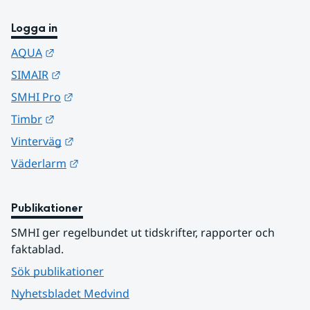
Logga in
Länk till annan webbplats.
AQUA
Länk till annan webbplats.
SIMAIR
Länk till annan webbplats.
SMHI Pro
Länk till annan webbplats.
Timbr
Länk till annan webbplats.
Vinterväg
Länk till annan webbplats.
Väderlarm
Publikationer
SMHI ger regelbundet ut tidskrifter, rapporter och 
faktablad.
Sök publikationer
Nyhetsbladet Medvind