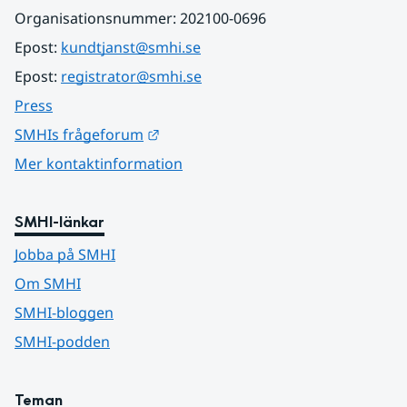
Organisationsnummer: 202100-0696
Epost: 
kundtjanst@smhi.se
Epost: 
registrator@smhi.se
Press
Länk till annan webbplats.
SMHIs frågeforum
Mer kontaktinformation
SMHI-länkar
Jobba på SMHI
Om SMHI
SMHI-bloggen
SMHI-podden
Teman