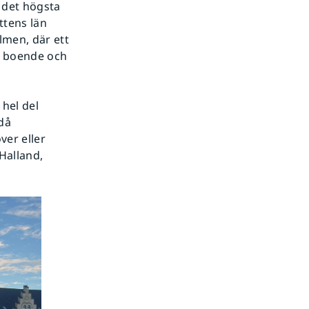
 det högsta
ttens län
lmen, där ett
de boende och
 hel del
då
ver eller
Halland,