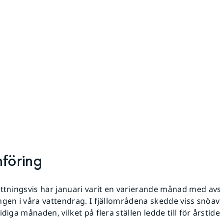
nföring
tningsvis har januari varit en varierande månad med av
ngen i våra vattendrag. I fjällområdena skedde viss snöa
idiga månaden, vilket på flera ställen ledde till för årstid