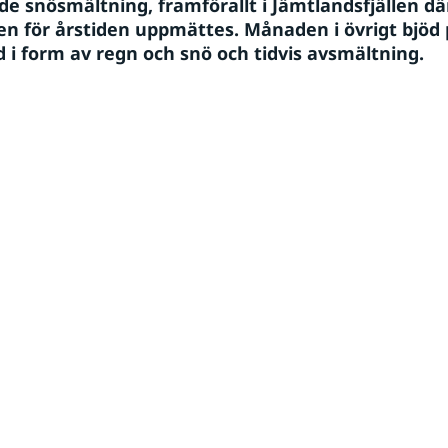
e snösmältning, framförallt i Jämtlandsfjällen där
en för årstiden uppmättes. Månaden i övrigt bjöd 
 i form av regn och snö och tidvis avsmältning.