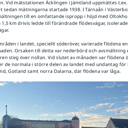
n. Vid mätstationen Äcklingen i Jämtland uppmättes t.ex.
et sedan mätningarna startade 1938. I Tärnaån i Västerbo
ältningen till en omfattande ispropp i höjd med Oltokho
1,5 km drivis ledde till förändrade flödesvägar, isolera
gar.
råden i landet, speciellt söderöver, varierade flödena en
den. Orsaken till detta var nederbörd och avsmältning 
en steg över nollan. Vid slutet av månaden var flödena ö
r de normala i större delen av landet med undantag för 
nd, Gotland samt norra Dalarna, där flödena var låga.