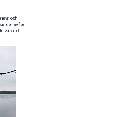
arens och
gande nivåer
lnivån och