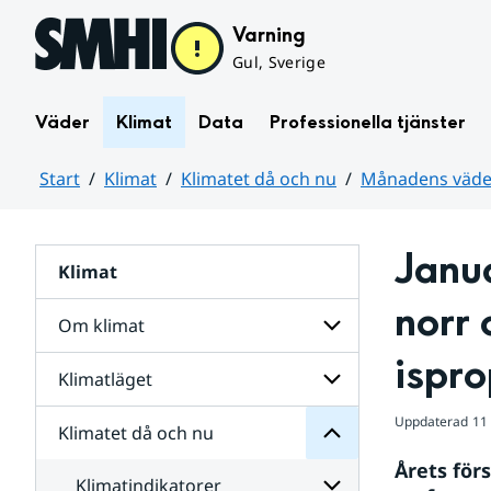
Hoppa till sidans innehåll
Varning
Gul, Sverige
Väder
Klimat
Data
Professionella tjänster
Start
Klimat
Klimatet då och nu
Månadens väder
Huvudinnehåll
Janua
Klimat
nu
och
norr 
då
Om klimat
Klimatet
för
ispr
Undersidor
Klimatläget
Undersidor
Sverige
för
i
Om
Uppdaterad
11 
Klimatet då och nu
vatten
Undersidor
klimat
och
för
Årets för
väder
Klimatläget
Klimatindikatorer