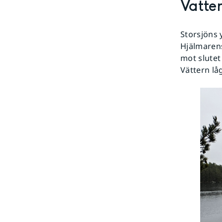
Vatten
Storsjöns 
Hjälmarens
mot slutet
Vättern lå