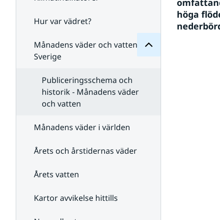
Månadens
omfattand
för
höga flöd
Undersidor
Hur var vädret?
Undersidor
nederbörd
för
Klimatindikatorer
Månadens väder och vatten i
Sverige
Publiceringsschema och
historik - Månadens väder
och vatten
Månadens väder i världen
Årets och årstidernas väder
Årets vatten
Kartor avvikelse hittills