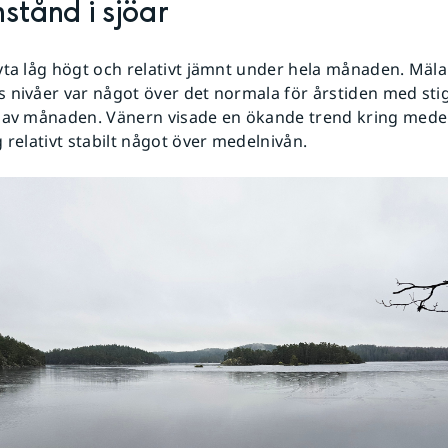
stånd i sjöar
yta låg högt och relativt jämnt under hela månaden. Mäl
 nivåer var något över det normala för årstiden med sti
 av månaden. Vänern visade en ökande trend kring mede
g relativt stabilt något över medelnivån.