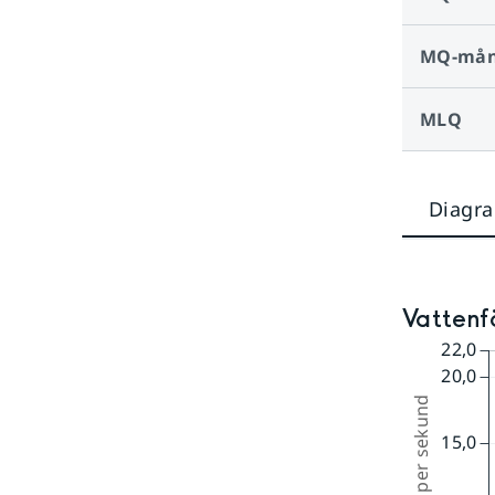
MQ-må
MLQ
Diagr
Vattenfö