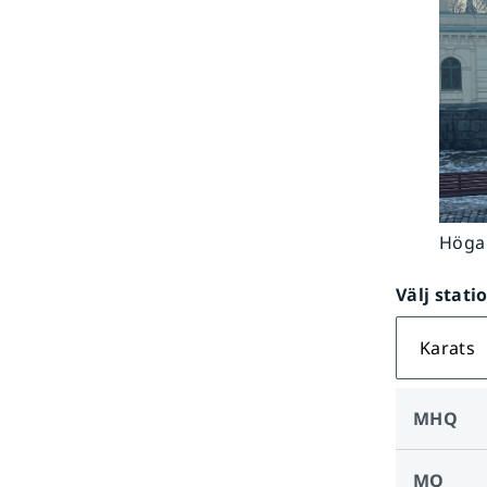
Höga 
Välj stati
Karats
MHQ
MQ