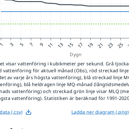
 visar vattenföring i kubikmeter per sekund. Grå tjockare
 vattenföring för aktuell månad (Obs), röd streckad linj
et av varje års högsta vattenföring), blå streckad linje 
enföring), blå heldragen linje MQ-månad (långtidsmedel
nads vattenföring) och streckad grön linje visar MLQ (m
lägsta vattenföring). Statistiken är beräknad för 1991-2020
data (.csv)
Ladda ner diagram (.png)