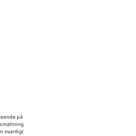
seende på
vsmältning
en ovanligt