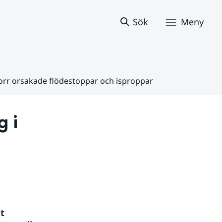
Sök
Meny
 norr orsakade flödestoppar och isproppar
 i 
 