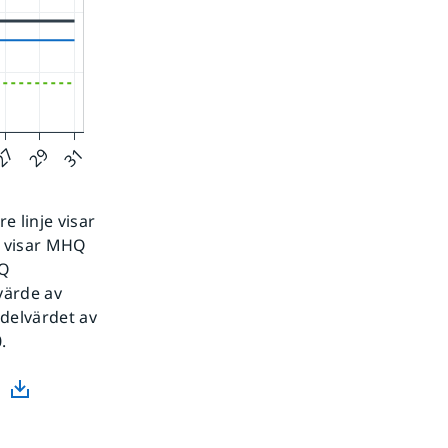
 linje visar
e visar MHQ
MQ
värde av
edelvärdet av
.