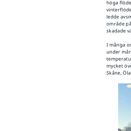
höga flöde
vinterflöd
ledde avsm
område på 
skadade vä
I många om
under måna
temperatur
mycket öve
Skåne, Öla