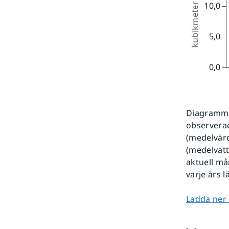
Diagrammet
observerad
(medelvärd
(medelvatt
aktuell må
varje års 
Ladda ner 