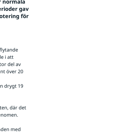
r normala 
ioder gav 
tering för 
lytande 
 i att 
or del av 
nt över 20 
 drygt 19 
en, där det 
fenomen.
aden med 