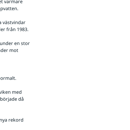
et varmare 
pvatten. 
 västvindar 
er från 1983.
under en stor 
der mot 
normalt.
 viken med 
började då 
nya rekord 