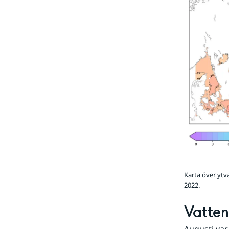
Karta över ytv
2022.
Vatte