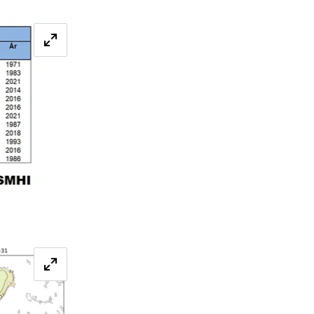
Förstora bilden
Förstora bilden