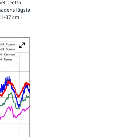
t. Detta 
adens lägsta 
 -37 cm i 
Förstora bilden