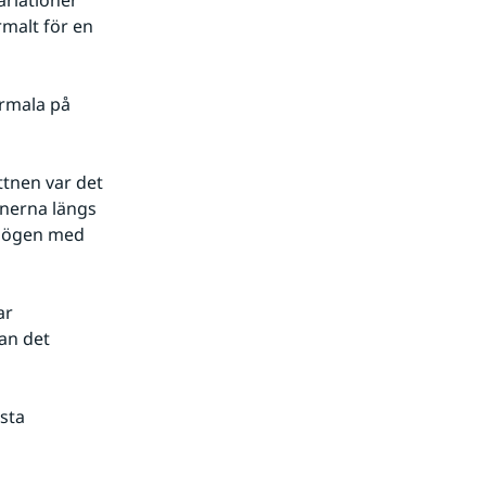
riationer 
alt för en 
rmala på 
tnen var det 
nerna längs 
mögen med 
r 
n det 
ta 