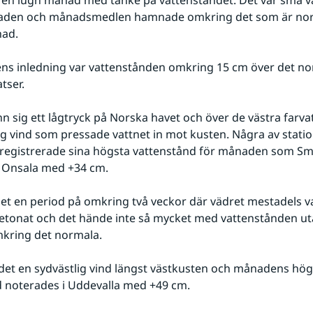
 en lugn månad med tanke på vattenståndet. Det var små va
den och månadsmedlen hamnade omkring det som är norm
ad. 
ns inledning var vattenstånden omkring 15 cm över det no
tser.
n sig ett lågtryck på Norska havet och över de västra farvat
ig vind som pressade vattnet in mot kusten. Några av statio
 registrerade sina högsta vattenstånd för månaden som S
 Onsala med +34 cm.
et en period på omkring två veckor där vädret mestadels va
tonat och det hände inte så mycket med vattenstånden uta
kring det normala.
det en sydvästlig vind längst västkusten och månadens högs
 noterades i Uddevalla med +49 cm.