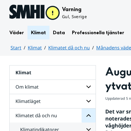
Hoppa till sidans innehåll
Varning
Gul, Sverige
Väder
Klimat
Data
Professionella tjänster
Start
Klimat
Klimatet då och nu
Månadens väder
Huvudinnehåll
Augus
Klimat
nu
och
ytva
då
Om klimat
Klimatet
för
Uppdaterad
5 
Undersidor
Klimatläget
Undersidor
Sverige
för
i
Det var s
Om
Klimatet då och nu
vatten
Undersidor
klimat
noterades
och
för
våghöjder
väder
Klimatläget
Klimatindikatorer