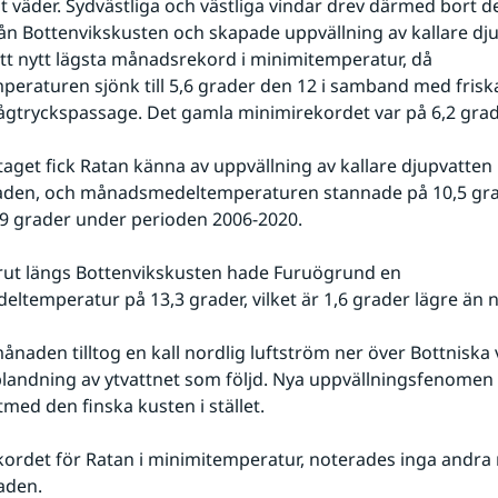
igt väder. Sydvästliga och västliga vindar drev därmed bort d
rån Bottenvikskusten och skapade uppvällning av kallare dju
ett nytt lägsta månadsrekord i minimitemperatur, då 
peraturen sjönk till 5,6 grader den 12 i samband med friska
gtryckspassage. Det gamla minimirekordet var på 6,2 grad
get fick Ratan känna av uppvällning av kallare djupvatten 
aden, och månadsmedeltemperaturen stannade på 10,5 gra
9 grader under perioden 2006-2020.
rut längs Bottenvikskusten hade Furuögrund en 
temperatur på 13,3 grader, vilket är 1,6 grader lägre än 
 månaden tilltog en kall nordlig luftström ner över Bottniska
andning av ytvattnet som följd. Nya uppvällningsfenomen 
med den finska kusten i stället.
kordet för Ratan i minimitemperatur, noterades inga andra 
aden.