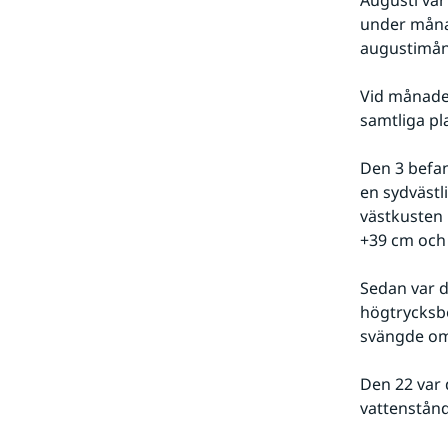
Augusti var
under måna
augustimån
Vid månade
samtliga pla
Den 3 befan
en sydvästl
västkusten
+39 cm och
Sedan var d
högtrycksbe
svängde om
Den 22 var 
vattenstånd