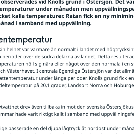
 observerades vid Knolls grund i Östersjön. Det va
temperaturer under månaden men uppvällningsper
cket kalla temperaturer. Ratan fick en ny minimino
månad i samband med uppvällning.
entemperatur
in helhet var varmare än normalt i landet med högtrycksinf
 perioder över de södra delarna av landet. Detta resulterade
peraturen höll sig nära eller något över den normala i en st
ch Västerhavet. I centrala Egentliga Östersjön var det allmä
vattentemperatur under långa perioder. Knolls grund fick en 
ltemperatur på 20,1 grader, Landsort Norra och Hoburgen
tvattnet drev även tillbaka in mot den svenska Östersjökust
sommar hade varit riktigt kallt i samband med uppvällnings
rige passerade en del djupa lågtryck åt nordost under mån