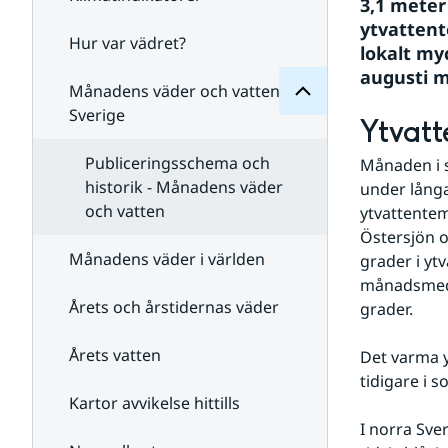
Månadens
3,1 meter
för
ytvatten
Undersidor
Hur var vädret?
Undersidor
lokalt my
för
augusti 
Klimatindikatorer
Månadens väder och vatten i
Sverige
Ytvatt
Publiceringsschema och
Månaden i s
historik - Månadens väder
under långa
och vatten
ytvattentem
Östersjön o
Månadens väder i världen
grader i yt
månadsmede
Årets och årstidernas väder
grader.
Årets vatten
Det varma y
tidigare i 
Kartor avvikelse hittills
I norra Sve