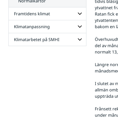
Normalkartor
tidvis blås
ytvattnet f
Framtidens klimat
Ratan fick 
ytvattentem
Klimatanpassning
bakom en lå
Undersidor
för
Framtidens
Överhuvudta
Klimatarbetet på SMHI
Undersidor
klimat
för
del av mån
Klimatanpassning
normalt 13,
Undersidor
för
Klimatarbetet
Längre nor
på
månadsmedel
SMHI
I slutet av
allmän ombl
uppträda ut
Frånsett re
under mån