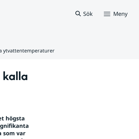
Sök
Meny
la ytvattentemperaturer
kalla 
t högsta 
gnifikanta 
 som var 