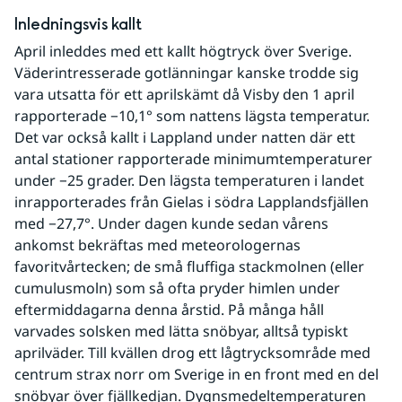
Inledningsvis kallt
April inleddes med ett kallt högtryck över Sverige. 
Väderintresserade gotlänningar kanske trodde sig 
vara utsatta för ett aprilskämt då Visby den 1 april 
rapporterade −10,1° som nattens lägsta temperatur. 
Det var också kallt i Lappland under natten där ett 
antal stationer rapporterade minimumtemperaturer 
under −25 grader. Den lägsta temperaturen i landet 
inrapporterades från Gielas i södra Lapplandsfjällen 
med −27,7°. Under dagen kunde sedan vårens 
ankomst bekräftas med meteorologernas 
favoritvårtecken; de små fluffiga stackmolnen (eller 
cumulusmoln) som så ofta pryder himlen under 
eftermiddagarna denna årstid. På många håll 
varvades solsken med lätta snöbyar, alltså typiskt 
aprilväder. Till kvällen drog ett lågtrycksområde med 
centrum strax norr om Sverige in en front med en del 
snöbyar över fjällkedjan. Dygnsmedeltemperaturen 