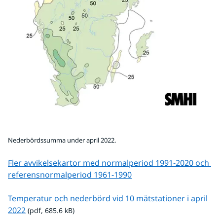
Nederbördssumma under april 2022.
Fler avvikelsekartor med normalperiod 1991-2020 och 
referens­normalperiod 1961-1990
Temperatur och nederbörd vid 10 mätstationer i april 
pdf, 685.6 kB.
2022
 (pdf, 685.6 kB)