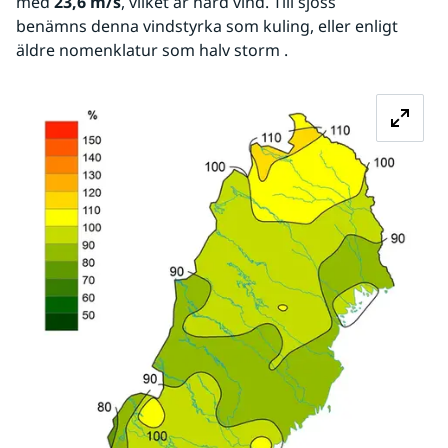
med 
23,6 m/s
, vilket är hård vind. Till sjöss 
benämns denna vindstyrka som kuling, eller enligt 
äldre nomenklatur som halv storm .
Fö