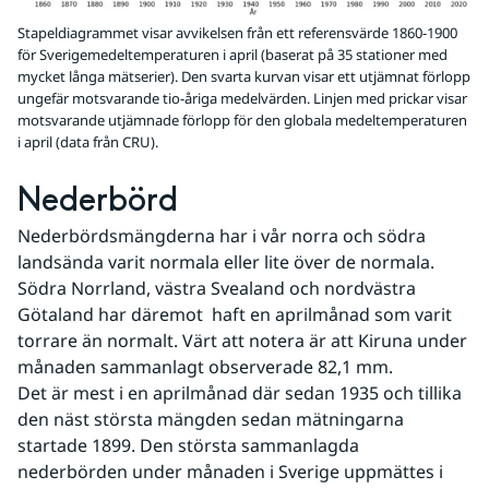
Stapeldiagrammet visar avvikelsen från ett referensvärde 1860-1900
för Sverigemedeltemperaturen i april (baserat på 35 stationer med
mycket långa mätserier). Den svarta kurvan visar ett utjämnat förlopp
ungefär motsvarande tio-åriga medelvärden. Linjen med prickar visar
motsvarande utjämnade förlopp för den globala medeltemperaturen
i april (data från CRU).
Nederbörd
Nederbördsmängderna har i vår norra och södra 
landsända varit normala eller lite över de normala. 
Södra Norrland, västra Svealand och nordvästra 
Götaland har däremot  haft en aprilmånad som varit 
torrare än normalt. Värt att notera är att Kiruna under 
månaden sammanlagt observerade 82,1 mm. 
Det är mest i en aprilmånad där sedan 1935 och tillika 
den näst största mängden sedan mätningarna 
startade 1899. Den största sammanlagda 
nederbörden under månaden i Sverige uppmättes i 