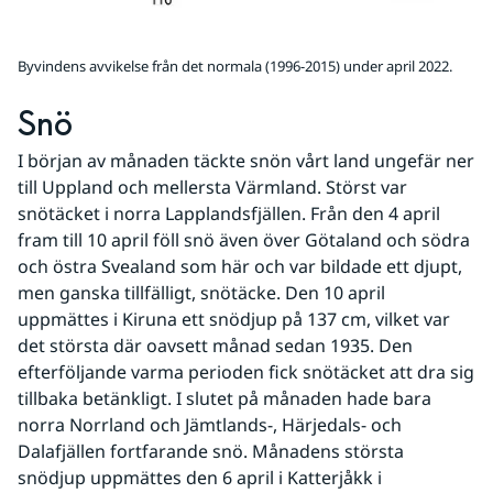
Byvindens avvikelse från det normala (1996-2015) under april 2022.
Snö
I början av månaden täckte snön vårt land ungefär ner 
till Uppland och mellersta Värmland. Störst var 
snötäcket i norra Lapplandsfjällen. Från den 4 april 
fram till 10 april föll snö även över Götaland och södra 
och östra Svealand som här och var bildade ett djupt, 
men ganska tillfälligt, snötäcke. Den 10 april 
uppmättes i Kiruna ett snödjup på 137 cm, vilket var 
det största där oavsett månad sedan 1935. Den 
efterföljande varma perioden fick snötäcket att dra sig 
tillbaka betänkligt. I slutet på månaden hade bara 
norra Norrland och Jämtlands-, Härjedals- och 
Dalafjällen fortfarande snö. Månadens största 
snödjup uppmättes den 6 april i Katterjåkk i 