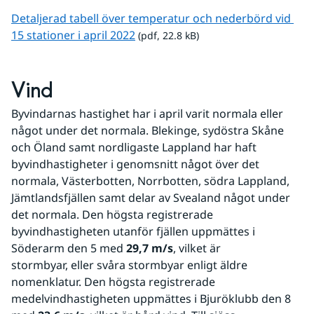
Detaljerad tabell över temperatur och nederbörd vid 
pdf, 22.8 kB.
15 stationer i april 2022
 (pdf, 22.8 kB)
Vind
Byvindarnas hastighet har i april varit normala eller 
något under det normala. Blekinge, sydöstra Skåne 
och Öland samt nordligaste Lappland har haft 
byvindhastigheter i genomsnitt något över det 
normala, Västerbotten, Norrbotten, södra Lappland, 
Jämtlandsfjällen samt delar av Svealand något under 
det normala. Den högsta registrerade 
byvindhastigheten utanför fjällen uppmättes i 
Söderarm den 5 med 
29,7 m/s
, vilket är 
stormbyar, eller svåra stormbyar enligt äldre 
nomenklatur. Den högsta registrerade 
medelvindhastigheten uppmättes i Bjuröklubb den 8 