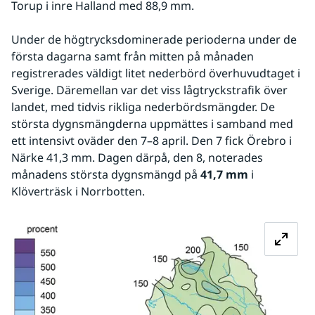
Torup i inre Halland med 88,9 mm.
Under de högtrycksdominerade perioderna under de 
första dagarna samt från mitten på månaden 
registrerades väldigt litet nederbörd överhuvudtaget i 
Sverige. Däremellan var det viss lågtryckstrafik över 
landet, med tidvis rikliga nederbördsmängder. De 
största dygnsmängderna uppmättes i samband med 
ett intensivt oväder den 7–8 april. Den 7 fick Örebro i 
Närke 41,3 mm. Dagen därpå, den 8, noterades 
månadens största dygnsmängd på
 41,7 mm
 i 
Klöverträsk i Norrbotten.
Fö