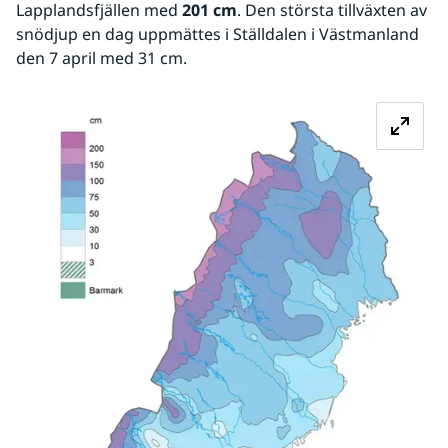
Lapplandsfjällen med 
201 cm
. Den största tillväxten av 
snödjup en dag uppmättes i Ställdalen i Västmanland 
den 7 april med 31 cm.
Fö