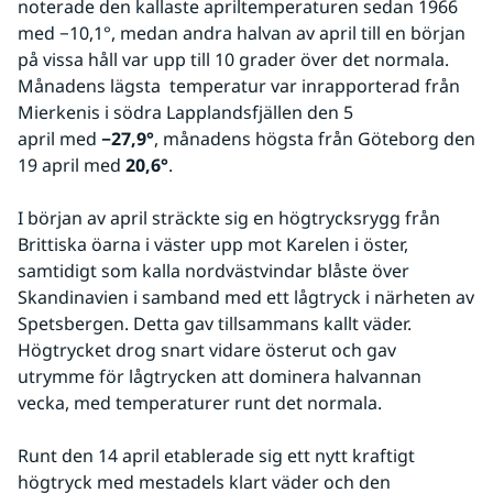
noterade den kallaste apriltemperaturen sedan 1966 
med −10,1°, medan andra halvan av april till en början 
på vissa håll var upp till 10 grader över det normala. 
Månadens lägsta  temperatur var inrapporterad från 
Mierkenis i södra Lapplandsfjällen den 5 
april med 
−27,9°
, månadens högsta från Göteborg den 
19 april med 
20,6°
.
I början av april sträckte sig en högtrycksrygg från 
Brittiska öarna i väster upp mot Karelen i öster, 
samtidigt som kalla nordvästvindar blåste över 
Skandinavien i samband med ett lågtryck i närheten av 
Spetsbergen. Detta gav tillsammans kallt väder. 
Högtrycket drog snart vidare österut och gav 
utrymme för lågtrycken att dominera halvannan 
vecka, med temperaturer runt det normala.
Runt den 14 april etablerade sig ett nytt kraftigt 
högtryck med mestadels klart väder och den 