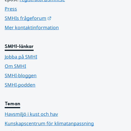
Press
Länk till annan webbplats.
SMHIs frågeforum
Mer kontaktinformation
SMHI-länkar
Jobba på SMHI
Om SMHI
SMHI-bloggen
SMHI-podden
Teman
Havsmiljö i kust och hav
Kunskapscentrum för klimatanpassning