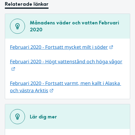
Relaterade länkar
Månadens väder och vatten Februari 
2020
Länk till
Februari 2020 - Fortsatt mycket milt i söder
Februari 2020 - Högt vattenstånd och höga vågor
Länk till annan webbplats.
Februari 2020 - Fortsatt varmt, men kallt i Alaska 
Länk till annan webbplats.
och västra Arktis
Lär dig mer