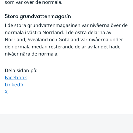
som var över de normala.
Stora grundvattenmagasin
I de stora grundvattenmagasinen var nivåerna över de 
normala i västra Norrland. I de östra delarna av 
Norrland, Svealand och Götaland var nivåerna under 
de normala medan resterande delar av landet hade 
nivåer nära de normala.
Dela sidan på
:
Dela sidan på
Facebook
Dela sidan på
LinkedIn
Dela sidan på
X