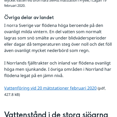
Mycket vatten vid bron nära SMHIs mätstation i Fryele, i Lagan 19
februari 2020.
Övriga delar av landet
I norra Sverige var flödena höga beroende på den 
ovanligt milda vintern. En del vatten som normalt 
lagras som snö smälte av under blidvädersperioder 
eller dagar då temperaturen steg över noll och det föll 
även ovanligt mycket nederbörd som regn.
I Norrlands fjälltrakter och inland var flödena ovanligt 
höga men sjunkande. I övriga områden i Norrland har 
flödena legat på en jämn nivå.
pdf, 427.8
Vattenföring vid 20 mätstationer februari 2020
 (pdf, 
427.8 kB)
Vattenstånd i de stora sjöarna