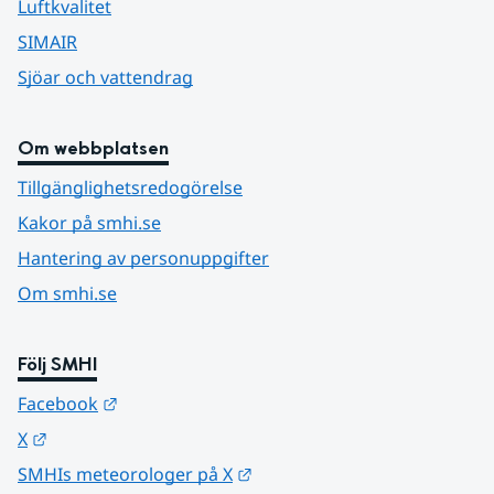
Luftkvalitet
SIMAIR
Sjöar och vattendrag
Om webbplatsen
Tillgänglighetsredogörelse
Kakor på smhi.se
Hantering av personuppgifter
Om smhi.se
Följ SMHI
Länk till annan webbplats.
Facebook
Länk till annan webbplats.
X
Länk till annan webbplats.
SMHIs meteorologer på X