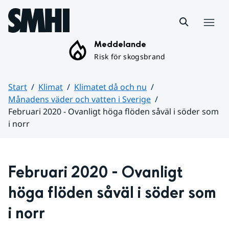
Hoppa till sidans innehåll
Meny
Meddelande
Risk för skogsbrand
Start
Klimat
Klimatet då och nu
Månadens väder och vatten i Sverige
Februari 2020 - Ovanligt höga flöden såväl i söder som
i norr
Huvudinnehåll
Februari 2020 - Ovanligt 
höga flöden såväl i söder som 
i norr