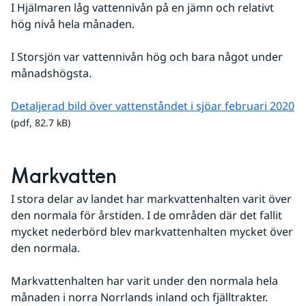
I Hjälmaren låg vattennivån på en jämn och relativt 
hög nivå hela månaden. 
I Storsjön var vattennivån hög och bara något under 
månadshögsta.
pd
Detaljerad bild över vattenståndet i sjöar februari 2020
(pdf, 82.7 kB)
Markvatten
I stora delar av landet har markvattenhalten varit över 
den normala för årstiden. I de områden där det fallit 
mycket nederbörd blev markvattenhalten mycket över 
den normala. 
Markvattenhalten har varit under den normala hela 
månaden i norra Norrlands inland och fjälltrakter.