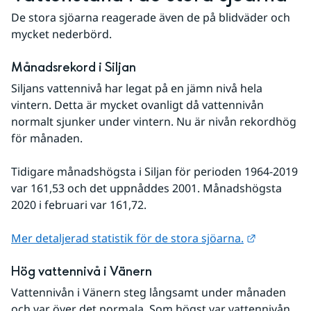
De stora sjöarna reagerade även de på blidväder och 
mycket nederbörd.
Månadsrekord i Siljan
Siljans vattennivå har legat på en jämn nivå hela 
vintern. Detta är mycket ovanligt då vattennivån 
normalt sjunker under vintern. Nu är nivån rekordhög 
för månaden.
Tidigare månadshögsta i Siljan för perioden 1964-2019 
var 161,53 och det uppnåddes 2001. Månadshögsta 
2020 i februari var 161,72.
Länk till 
Mer detaljerad statistik för de stora sjöarna.
Hög vattennivå i Vänern
Vattennivån i Vänern steg långsamt under månaden 
och var över det normala. Som högst var vattennivån 