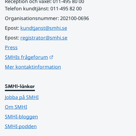
Reception och växel: 011-495 80 00
Telefon kundtjänst: 011-495 82 00
Organisationsnummer: 202100-0696
Epost: 
kundtjanst@smhi.se
Epost: 
registrator@smhi.se
Press
Länk till annan webbplats.
SMHIs frågeforum
Mer kontaktinformation
SMHI-länkar
Jobba på SMHI
Om SMHI
SMHI-bloggen
SMHI-podden