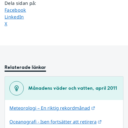
Dela sidan på
:
Dela sidan på
Facebook
Dela sidan på
LinkedIn
Dela sidan på
X
Relaterade länkar
Månadens väder och vatten, april 2011
Länk till annan
Meteorologi – En riktig rekordmånad
Länk till an
Oceanografi - Isen fortsätter att retirera