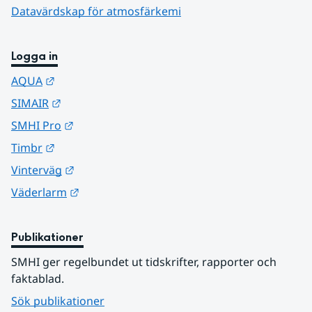
Datavärdskap för atmosfärkemi
Logga in
Länk till annan webbplats.
AQUA
Länk till annan webbplats.
SIMAIR
Länk till annan webbplats.
SMHI Pro
Länk till annan webbplats.
Timbr
Länk till annan webbplats.
Vinterväg
Länk till annan webbplats.
Väderlarm
Publikationer
SMHI ger regelbundet ut tidskrifter, rapporter och 
faktablad.
Sök publikationer