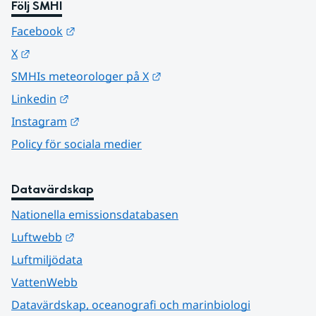
Följ SMHI
Länk till annan webbplats.
Facebook
Länk till annan webbplats.
X
Länk till annan webbplats.
SMHIs meteorologer på X
Länk till annan webbplats.
Linkedin
Länk till annan webbplats.
Instagram
Policy för sociala medier
Datavärdskap
Nationella emissionsdatabasen
Länk till annan webbplats.
Luftwebb
Luftmiljödata
VattenWebb
Datavärdskap, oceanografi och marinbiologi