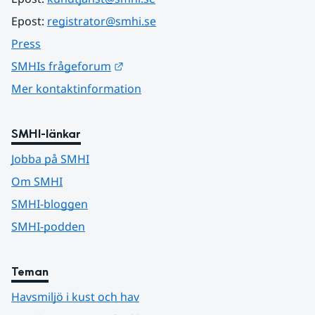
Epost: 
registrator@smhi.se
Press
Länk till annan webbplats.
SMHIs frågeforum
Mer kontaktinformation
SMHI-länkar
Jobba på SMHI
Om SMHI
SMHI-bloggen
SMHI-podden
Teman
Havsmiljö i kust och hav