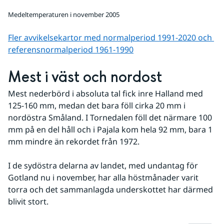
Medeltemperaturen i november 2005
Fler avvikelsekartor med normalperiod 1991-2020 och 
referens­normalperiod 1961-1990
Mest i väst och nordost
Mest nederbörd i absoluta tal fick inre Halland med 
125-160 mm, medan det bara föll cirka 20 mm i 
nordöstra Småland. I Tornedalen föll det närmare 100 
mm på en del håll och i Pajala kom hela 92 mm, bara 1 
mm mindre än rekordet från 1972.
I de sydöstra delarna av landet, med undantag för 
Gotland nu i november, har alla höstmånader varit 
torra och det sammanlagda underskottet har därmed 
blivit stort.
Fö