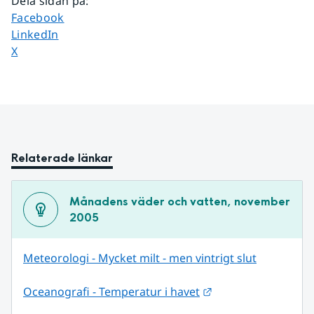
Dela sidan på
:
Dela sidan på
Facebook
Dela sidan på
LinkedIn
Dela sidan på
X
Relaterade länkar
Månadens väder och vatten, november 
2005
Meteorologi - Mycket milt - men vintrigt slut
Länk till annan web
Oceanografi - Temperatur i havet