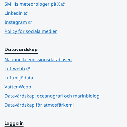
Länk till annan webbplats.
SMHIs meteorologer på X
Länk till annan webbplats.
Linkedin
Länk till annan webbplats.
Instagram
Policy för sociala medier
Datavärdskap
Nationella emissionsdatabasen
Länk till annan webbplats.
Luftwebb
Luftmiljödata
VattenWebb
Datavärdskap, oceanografi och marinbiologi
Datavärdskap för atmosfärkemi
Logga in