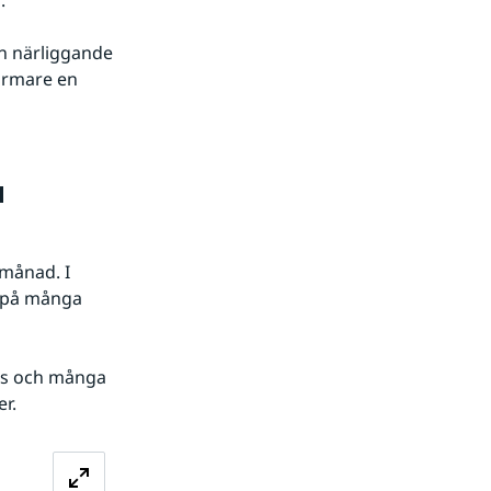
 närliggande 
rmare en 
 
månad. I 
 på många 
is och många 
r.
Förstora bilden