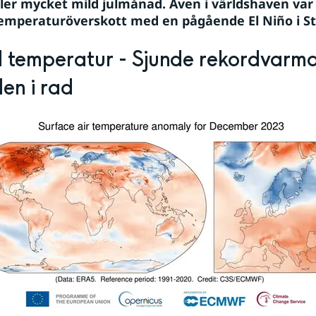
ller mycket mild julmånad. Även i världshaven var d
emperaturöverskott med en pågående El Niño i Sti
 temperatur - Sjunde rekordvarma
en i rad