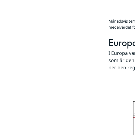
Månadsvis temp
medelvärdet fö
Europa 
I Europa v
som är den 
ner den re