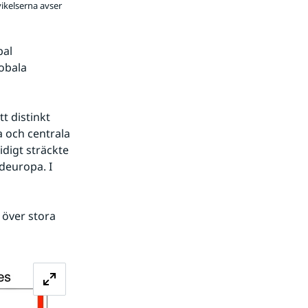
ikelserna avser
al 
obala 
t distinkt 
och centrala 
digt sträckte 
europa. I 
över stora 
Förstora bilden