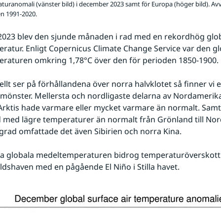
turanomali (vänster bild) i december 2023 samt för Europa (höger bild). Avv
n 1991-2020.
023 blev den sjunde månaden i rad med en rekordhög glob
atur. Enligt Copernicus Climate Change Service var den gl
raturen omkring 1,78°C över den för perioden 1850-1900.
llt ser på förhållandena över norra halvklotet så finner vi et
önster. Mellersta och nordligaste delarna av Nordamerika 
Arktis hade varmare eller mycket varmare än normalt. Samti
d med lägre temperaturer än normalt från Grönland till Nord
grad omfattade det även Sibirien och norra Kina.
ga globala medeltemperaturen bidrog temperaturöverskott 
rldshaven med en pågående El Niño i Stilla havet.