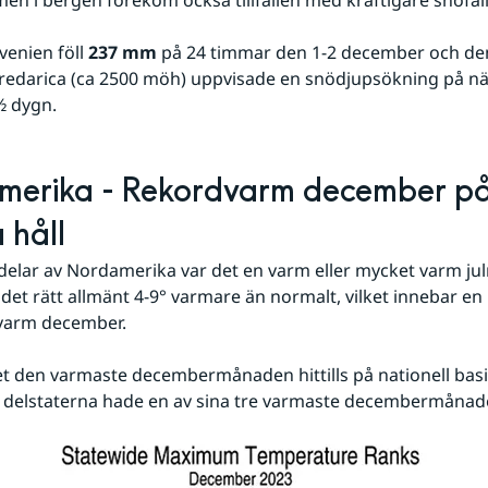
venien föll 
237 mm
 på 24 timmar den 1-2 december och den
redarica (ca 2500 möh) uppvisade en snödjupsökning på nä
½ dygn.
erika - Rekordvarm december på
 håll
delar av Nordamerika var det en varm eller mycket varm jul
det rätt allmänt 4-9° varmare än normalt, vilket innebar en
dvarm december.
et den varmaste decembermånaden hittills på nationell bas
 delstaterna hade en av sina tre varmaste decembermånade