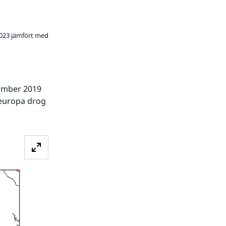
2023 jämfört med
ember 2019 
europa drog 
Förstora bilden