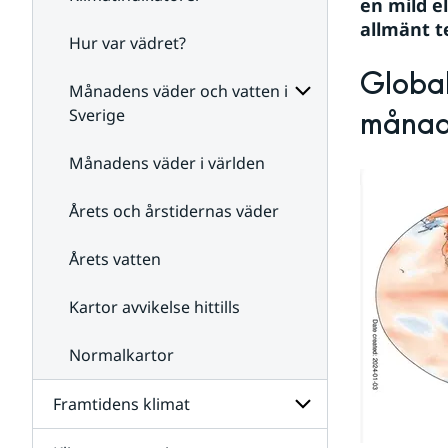
en mild e
allmänt t
Hur var vädret?
Undersidor
för
Global
Klimatindikatorer
Månadens väder och vatten i
Sverige
månad
Undersidor
för
Månadens väder i världen
Månadens
väder
Årets och årstidernas väder
och
vatten
i
Årets vatten
Sverige
Kartor avvikelse hittills
Normalkartor
Framtidens klimat