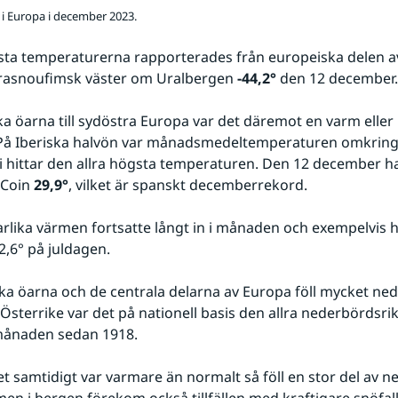
 i Europa i december 2023.
gsta temperaturerna rapporterades från europeiska delen av
rasnoufimsk väster om Uralbergen 
-44,2°
 den 12 december.
ska öarna till sydöstra Europa var det däremot en varm eller
På Iberiska halvön var månadsmedeltemperaturen omkring
vi hittar den allra högsta temperaturen. Den 12 december h
Coin 
29,9°
, vilket är spanskt decemberrekord.
ika värmen fortsatte långt in i månaden och exempelvis ha
2,6° på juldagen.
ska öarna och de centrala delarna av Europa föll mycket nede
Österrike var det på nationell basis den allra nederbördsrik
ånaden sedan 1918.
t samtidigt var varmare än normalt så föll en stor del av n
en i bergen förekom också tillfällen med kraftigare snöfall