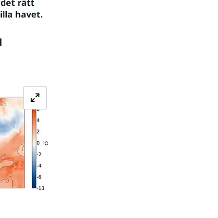
et rätt 
lla havet.
 
Förstora bilden