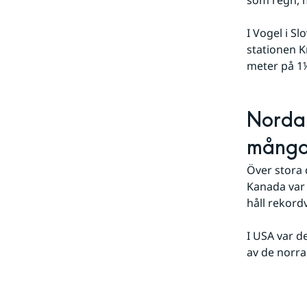
I Vogel i Slo
stationen K
meter på 1
Nordam
många
Över stora 
Kanada var 
håll rekor
I USA var d
av de norra