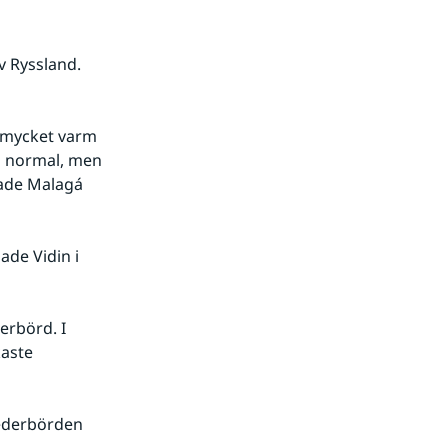
 Ryssland. 
 mycket varm 
 normal, men 
ade Malagá 
de Vidin i 
rbörd. I 
aste 
ederbörden 
. 