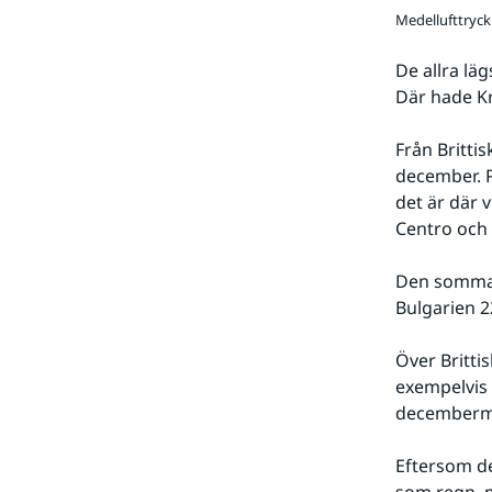
Medellufttryck
De allra lä
Där hade K
Från Britti
december. 
det är där 
Centro och 
Den sommarl
Bulgarien 2
Över Britti
exempelvis 
decemberm
Eftersom de
som regn, m