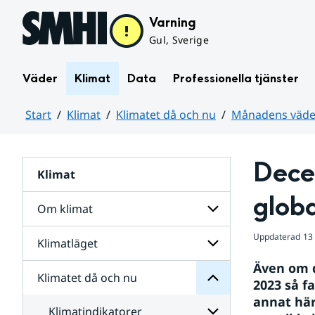
Hoppa till sidans innehåll
Varning
Gul, Sverige
Väder
Klimat
Data
Professionella tjänster
Start
Klimat
Klimatet då och nu
Månadens väder
Huvudinnehåll
Dece
Klimat
nu
och
globa
då
Om klimat
Klimatet
för
Uppdaterad
13
Undersidor
Klimatläget
Undersidor
för
Även om d
Om
Klimatet då och nu
Undersidor
klimat
2023 så f
för
annat här
Klimatläget
Klimatindikatorer