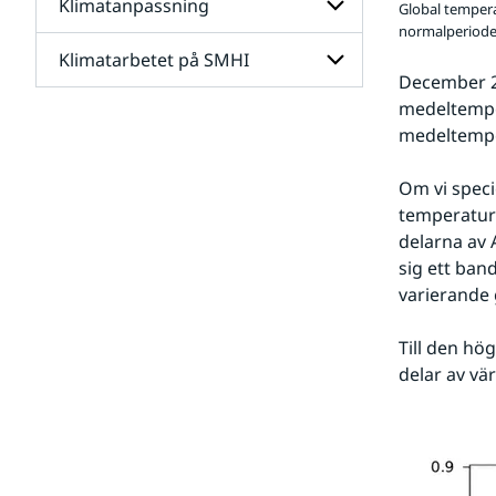
Klimatanpassning
Undersidor
Global tempera
för
normalperiode
Framtidens
Klimatarbetet på SMHI
Undersidor
klimat
December 2
för
Klimatanpassning
medeltemper
Undersidor
medeltempe
för
Klimatarbetet
på
Om vi specie
SMHI
temperaturm
delarna av 
sig ett ban
varierande 
Till den hö
delar av vä