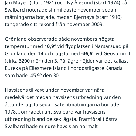
Jan Mayen (start 1921) och Ny-Ålesund (start 1974) på 
Svalbard noterade sin mildaste november sedan 
mätningarna började, medan Bjørnøya (start 1910) 
tangerade sitt rekord från november 2009.
Grönland observerade både novembers högsta 
temperatur med 
10,9° 
vid flygplatsen i Narsarsuaq på 
Grönland den 14 och lägsta med 
-46,6°
 vid Geosummit 
(cirka 3200 möh) den 3. På lägre höjder var det kallast i 
Eureka på Ellesmere Island i nordostligaste Kanada 
som hade -45,9° den 30.
Havsisens tillväxt under november var nära 
medelvärdet medan havsisens utbredning var den 
åttonde lägsta sedan satellitmätningarna började 
1978. I området runt Svalbard var havsisens 
utbredning bland de sex lägsta. Framförallt östra 
Svalbard hade mindre havsis än normalt