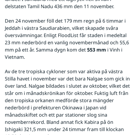
delstaten Tamil Nadu 436 mm den 11 november.
Den 24 november föll det 179 mm regn på 6 timmar i 
Jeddah i västra Saudiarabien, vilket skapade svåra 
översvämningar. Enligt FloodList får staden i medeltal 
23 mm nederbörd en vanlig novembermånad och 55,6 
mm på ett år. Samma dygn kom det 
553 mm
 i Vinh i 
Vietnam.
Av de tre tropiska cykloner som var aktiva på västra 
Stilla havet i november var det bara Nalgae som gick in 
över land. Nalgae bildades i slutet av oktober, vilket det 
står om i månadskrönikan för oktober. Fuktig luft från 
den tropiska orkanen medförde stora mängder 
nederbörd i prefekturen Okinawa i Japan vid 
månadsskiftet och ett par stationer slog sina 
novemberrekord. Bland annat fick Kabira på ön 
Ishigaki 321,5 mm under 24 timmar fram till klockan 