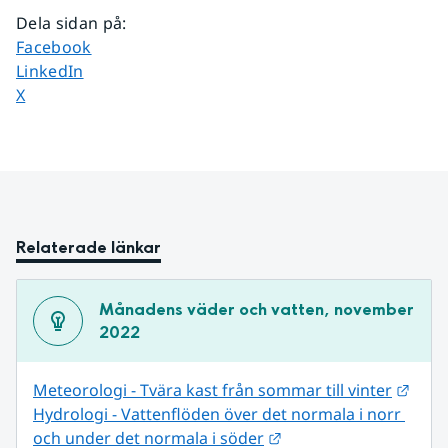
Dela sidan på
:
Dela sidan på
Facebook
Dela sidan på
LinkedIn
Dela sidan på
X
Relaterade länkar
Månadens väder och vatten, november 
2022
Länk 
Meteorologi - Tvära kast från sommar till vinter
Hydrologi - Vattenflöden över det normala i norr 
Länk till annan webbpl
och under det normala i söder