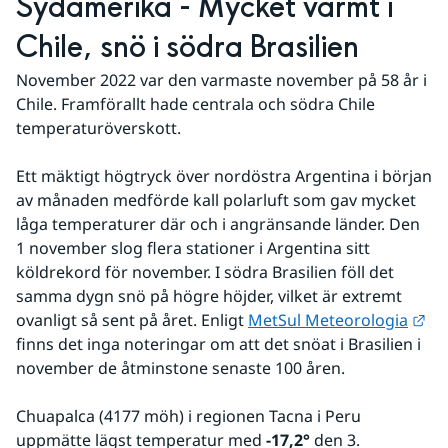
Sydamerika - Mycket varmt i 
Chile, snö i södra Brasilien
November 2022 var den varmaste november på 58 år i 
Chile. Framförallt hade centrala och södra Chile 
temperaturöverskott.
Ett mäktigt högtryck över nordöstra Argentina i början 
av månaden medförde kall polarluft som gav mycket 
låga temperaturer där och i angränsande länder. Den 
1 november slog flera stationer i Argentina sitt 
köldrekord för november. I södra Brasilien föll det 
samma dygn snö på högre höjder, vilket är extremt 
Län
ovanligt så sent på året. Enligt 
MetSul Meteorologia
finns det inga noteringar om att det snöat i Brasilien i 
november de åtminstone senaste 100 åren.
Chuapalca (4177 möh) i regionen Tacna i Peru 
uppmätte lägst temperatur med 
-17,2° 
den 3.