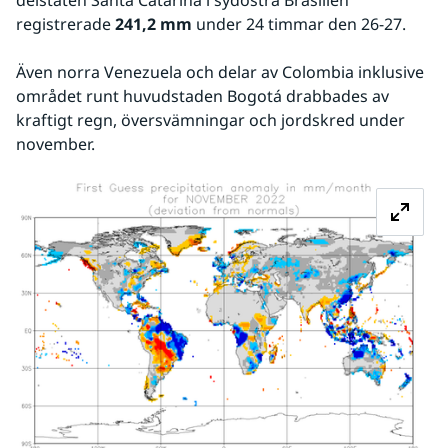
delstaten Santa Catarina i sydöstra Brasilien 
registrerade 
241,2
mm
 under 24 timmar den 26-27.
Även norra Venezuela och delar av Colombia inklusive 
området runt huvudstaden Bogotá drabbades av 
kraftigt regn, översvämningar och jordskred under 
november.
Fö