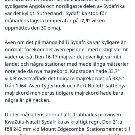
sydligaste Angola och nordligaste delen av Sydafrika 
var det kyligt. Sutherland i Sydafrika stod för 
månadens lägsta temperatur på 
-7,9°
 vilken 
uppmättes den 30:e maj.
Även om det på många håll i Sydafrika var kyligare än 
normalt förekom det även episoder med riktigt varmt 
väder också. Den 16-17 maj var det ovanligt varmt i 
landet och några stationer med medellånga mätserier 
noterade då nya majrekord. Kapstaden hade 33,7° 
vilket överträffade det tidigare majrekordet på 33,5° 
från 1964. Även Tygerhoek och Port Nolloth satte nya 
majrekord men deras tidigare majrekord hade bara 
några år på nacken. 
Under månadens andra hälft drabbades provinsen 
KwaZulu-Natal i Sydafrika av kraftigt regn. Den 21:a 
föll 240 mm vid Mount Edgecombe. Stationsnamnet till 