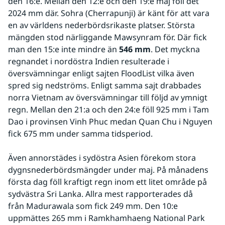
den 16:e. Mellan den 12:e och den 19:e maj föll det 
2024 mm där. Sohra (Cherrapunji) är känt för att vara 
en av världens nederbördsrikaste platser. Största 
mängden stod närliggande Mawsynram för. Där fick 
man den 15:e inte mindre än 
546 mm
. Det myckna 
regnandet i nordöstra Indien resulterade i 
översvämningar enligt sajten FloodList vilka även 
spred sig nedströms. Enligt samma sajt drabbades 
norra Vietnam av översvämningar till följd av ymnigt 
regn. Mellan den 21:a och den 24:e föll 925 mm i Tam 
Dao i provinsen Vinh Phuc medan Quan Chu i Nguyen 
fick 675 mm under samma tidsperiod.
Även annorstädes i sydöstra Asien förekom stora 
dygnsnederbördsmängder under maj. På månadens 
första dag föll kraftigt regn inom ett litet område på 
sydvästra Sri Lanka. Allra mest rapporterades då 
från Madurawala som fick 249 mm. Den 10:e 
uppmättes 265 mm i Ramkhamhaeng National Park 