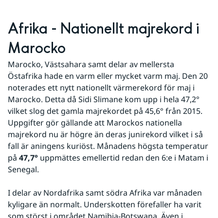
Afrika - Nationellt majrekord i 
Marocko
Marocko, Västsahara samt delar av mellersta 
Östafrika hade en varm eller mycket varm maj. Den 20 
noterades ett nytt nationellt värmerekord för maj i 
Marocko. Detta då Sidi Slimane kom upp i hela 47,2° 
vilket slog det gamla majrekordet på 45,6° från 2015. 
Uppgifter gör gällande att Marockos nationella 
majrekord nu är högre än deras junirekord vilket i så 
fall är aningens kuriöst. Månadens högsta temperatur 
på 
47,7°
 uppmättes emellertid redan den 6:e i Matam i 
Senegal.
I delar av Nordafrika samt södra Afrika var månaden 
kyligare än normalt. Underskotten förefaller ha varit 
som störst i området Namibia-Botswana. Även i 