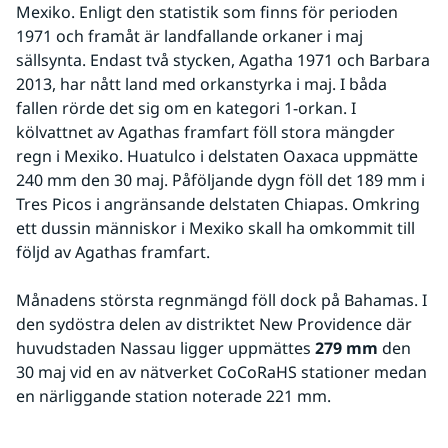
Mexiko. Enligt den statistik som finns för perioden 
1971 och framåt är landfallande orkaner i maj 
sällsynta. Endast två stycken, Agatha 1971 och Barbara 
2013, har nått land med orkanstyrka i maj. I båda 
fallen rörde det sig om en kategori 1-orkan. I 
kölvattnet av Agathas framfart föll stora mängder 
regn i Mexiko. Huatulco i delstaten Oaxaca uppmätte 
240 mm den 30 maj. Påföljande dygn föll det 189 mm i 
Tres Picos i angränsande delstaten Chiapas. Omkring 
ett dussin människor i Mexiko skall ha omkommit till 
följd av Agathas framfart. 
Månadens största regnmängd föll dock på Bahamas. I 
den sydöstra delen av distriktet New Providence där 
huvudstaden Nassau ligger uppmättes 
279 mm
 den 
30 maj vid en av nätverket CoCoRaHS stationer medan 
en närliggande station noterade 221 mm. 