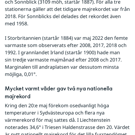
och Sonnblick (3109 möh, startår 1887). För alla tre 
stationerna gäller att det tidigare majrekordet var från 
2018. För Sonnblicks del delades det rekordet även 
med 1958.  
I Storbritannien (startår 1884) var maj 2022 den femte 
varmaste som observerats efter 2008, 2017, 2018 och 
1992. I grannlandet Irland (startår 1900) hade man 
sin tredje varmaste majmånad efter 2008 och 2017. 
Marginalen till andraplatsen var dessutom minsta 
möjliga, 0,01°.
Mycket varmt väder gav två nya nationella 
majrekord
Kring den 20:e maj förekom osedvanligt höga 
temperaturer i Sydvästeuropa och flera nya 
värmerekord för maj sattes då. I Liechtenstein 
noterades 34,6° i Triesen Haldenstrasse den 20. Värdet 
är nytt nationellt majrekord för det lilla furstendömet. 