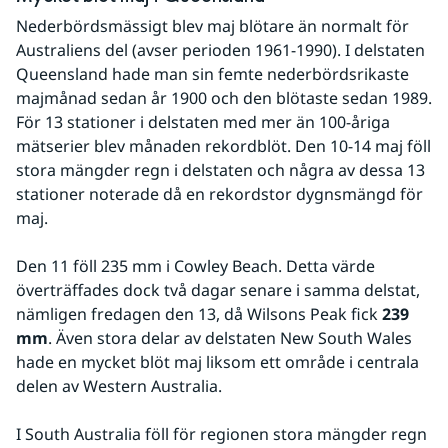
Nederbördsmässigt blev maj blötare än normalt för 
Australiens del (avser perioden 1961-1990). I delstaten 
Queensland hade man sin femte nederbördsrikaste 
majmånad sedan år 1900 och den blötaste sedan 1989. 
För 13 stationer i delstaten med mer än 100-åriga 
mätserier blev månaden rekordblöt. Den 10-14 maj föll 
stora mängder regn i delstaten och några av dessa 13 
stationer noterade då en rekordstor dygnsmängd för 
maj. 
Den 11 föll 235 mm i Cowley Beach. Detta värde 
överträffades dock två dagar senare i samma delstat, 
nämligen fredagen den 13, då Wilsons Peak fick 
239 
mm
. Även stora delar av delstaten New South Wales 
hade en mycket blöt maj liksom ett område i centrala 
delen av Western Australia.
I South Australia föll för regionen stora mängder regn 