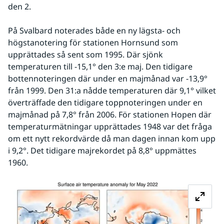
den 2.
På Svalbard noterades både en ny lägsta- och 
högstanotering för stationen Hornsund som 
upprättades så sent som 1995. Där sjönk 
temperaturen till -15,1° den 3:e maj. Den tidigare 
bottennoteringen där under en majmånad var -13,9° 
från 1999. Den 31:a nådde temperaturen där 9,1° vilket 
överträffade den tidigare toppnoteringen under en 
majmånad på 7,8° från 2006. För stationen Hopen där 
temperaturmätningar upprättades 1948 var det fråga 
om ett nytt rekordvärde då man dagen innan kom upp 
i 9,2°. Det tidigare majrekordet på 8,8° uppmättes 
1960.
Fö