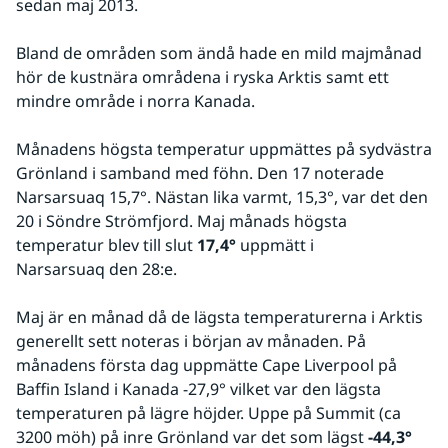
sedan maj 2013.
Bland de områden som ändå hade en mild majmånad 
hör de kustnära områdena i ryska Arktis samt ett 
mindre område i norra Kanada.
Månadens högsta temperatur uppmättes på sydvästra 
Grönland i samband med föhn. Den 17 noterade 
Narsarsuaq 15,7°. Nästan lika varmt, 15,3°, var det den 
20 i Söndre Strömfjord. Maj månads högsta 
temperatur blev till slut 
17,4°
 uppmätt i 
Narsarsuaq den 28:e.
Maj är en månad då de lägsta temperaturerna i Arktis 
generellt sett noteras i början av månaden. På 
månadens första dag uppmätte Cape Liverpool på 
Baffin Island i Kanada -27,9° vilket var den lägsta 
temperaturen på lägre höjder. Uppe på Summit (ca 
3200 möh) på inre Grönland var det som lägst 
-44,3°