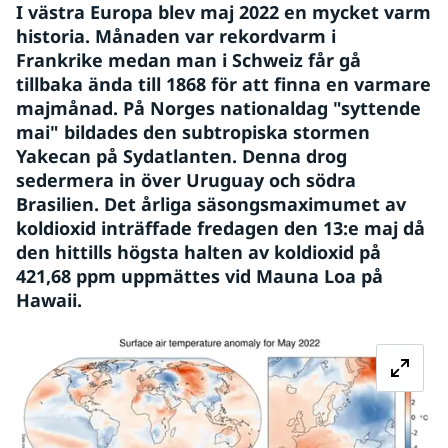
I västra Europa blev maj 2022 en mycket varm 
historia. Månaden var rekordvarm i 
Frankrike medan man i Schweiz får gå 
tillbaka ända till 1868 för att finna en varmare 
majmånad. På Norges nationaldag "syttende 
mai" bildades den subtropiska stormen 
Yakecan på Sydatlanten. Denna drog 
sedermera in över Uruguay och södra 
Brasilien. Det årliga säsongsmaximumet av 
koldioxid inträffade fredagen den 13:e maj då 
den hittills högsta halten av koldioxid på 
421,68 ppm uppmättes vid Mauna Loa på 
Hawaii.
Fö