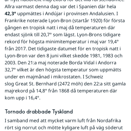
Allra varmast denna dag var det i Spanien där hela 
42,3°
 uppmättes i Andújar i provinsen Andalusien. I 
Frankrike noterade Lyon-Bron (startår 1920) för första 
gången en tropisk natt i maj då temperaturen där 
endast sjönk till 20,7° som lägst. Lyon-Brons tidigare 
rekord för högsta minimitemperatur i maj var 19,4° 
från 2017. Det tidigaste datumet för en tropisk natt i 
Lyon-Bron var den 8 juni vilket skedde 1981, 1983 och 
2003. Den 21:a maj noterade Borda Vidal i Andorra 
32,7° vilket är den högsta temperatur som uppmätts 
under en majmånad i mikrostaten. I Schweiz 
slog Great St. Bernhard (2472 möh) den 22:a sitt gamla 
majrekord på 14,8° från 1868 då temperaturen där 
kom upp i 16,4°.
Tornado drabbade Tyskland
I samband med att mycket varm luft från Nordafrika 
rört sig norrut och mötte kyligare luft på väg söderut 