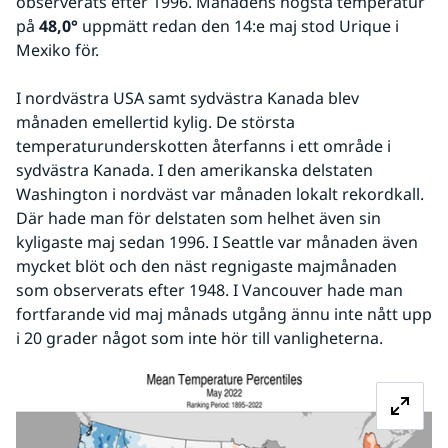
observerats efter 1996. Månadens högsta temperatur 
på 
48,0°
 uppmätt redan den 14:e maj stod Urique i 
Mexiko för.
I nordvästra USA samt sydvästra Kanada blev 
månaden emellertid kylig. De största 
temperaturunderskotten återfanns i ett område i 
sydvästra Kanada. I den amerikanska delstaten 
Washington i nordväst var månaden lokalt rekordkall. 
Där hade man för delstaten som helhet även sin 
kyligaste maj sedan 1996. I Seattle var månaden även 
mycket blöt och den näst regnigaste majmånaden 
som observerats efter 1948. I Vancouver hade man 
fortfarande vid maj månads utgång ännu inte nått upp 
i 20 grader något som inte hör till vanligheterna.
Fö