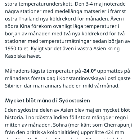
stora temperaturunderskott. Den 3-4 maj noterade 
några stationer med medellånga mätserier i främst 
östra Thailand nya köldrekord för månaden. Även i 
södra Kina förekom ovanligt låga temperaturer i 
början av månaden med två nya köldrekord för två 
stationer med temperaturmätningar sedan början av 
1950-talet. Kyligt var det även i västra Asien kring 
Kaspiska havet.
Månadens lägsta temperatur på 
-24,0° 
uppmättes på 
månadens första dag i Konstantinovskaya i ostligaste 
Sibirien där man annars hade en mild vårmånad. 
Mycket blöt månad i Sydostasien
I den sydöstra delen av Asien blev maj en mycket blöt 
historia. I nordöstra Indien föll stora mängder regn i 
mitten av månaden. Sohra (mer känt som Cherrapunji 
från den brittiska kolonialtiden) uppmätte 424 mm 