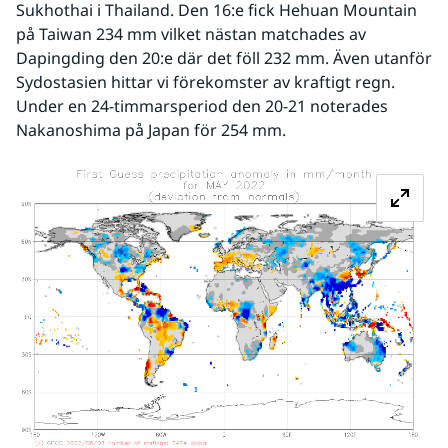
Sukhothai i Thailand. Den 16:e fick Hehuan Mountain 
på Taiwan 234 mm vilket nästan matchades av 
Dapingding den 20:e där det föll 232 mm. Även utanför 
Sydostasien hittar vi förekomster av kraftigt regn. 
Under en 24-timmarsperiod den 20-21 noterades 
Nakanoshima på Japan för 254 mm.
Fö