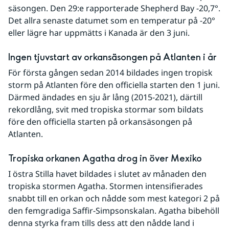
säsongen. Den 29:e rapporterade Shepherd Bay -20,7°. 
Det allra senaste datumet som en temperatur på -20° 
eller lägre har uppmätts i Kanada är den 3 juni. 
Ingen tjuvstart av orkansäsongen på Atlanten i år
För första gången sedan 2014 bildades ingen tropisk 
storm på Atlanten före den officiella starten den 1 juni. 
Därmed ändades en sju år lång (2015-2021), därtill 
rekordlång, svit med tropiska stormar som bildats 
före den officiella starten på orkansäsongen på 
Atlanten. 
Tropiska orkanen Agatha drog in över Mexiko
I östra Stilla havet bildades i slutet av månaden den 
tropiska stormen Agatha. Stormen intensifierades 
snabbt till en orkan och nådde som mest kategori 2 på 
den femgradiga Saffir-Simpsonskalan. Agatha bibehöll 
denna styrka fram tills dess att den nådde land i 