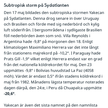
Subtropisk storm på Sydatlanten
Den 17 maj bildades den subtropiska stormen Yakecan 
på Sydatlanten. Denna drog senare in över Uruguay 
och Brasilien och förde med sig nederbörd och kylig 
luft söderifrån. I bergsområdena i sydligaste Brasilien 
föll nederbörden även som snö. Villa Reynolds i 
Argentina hade -9,8° på morgonen den 18. Enligt 
klimatologen Maximiliano Herrera var det inte långt 
från stationens majrekord på -10,2°. I Paraguay hade 
Prats Gill -1,9° vilket enligt Herrera endast var en grad 
från det nationella köldrekordet för maj. Den 23 
uppmättes -9,8° i Bolivias huvudstad La Paz (4058 
möh). Värdet är endast 0,5° ifrån stadens köldrekord i 
maj från 1982. Månadens lägsta temperatur noterades 
dagen därpå, den 24:e, i Peru då Chuapalca uppmätte 
-20,6°
.
Yakecan är även det sista namnet på den namnlista 