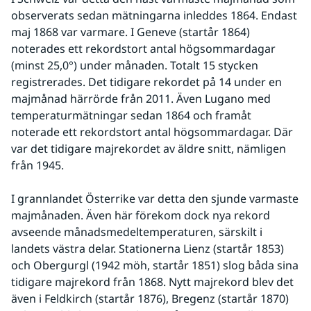
observerats sedan mätningarna inleddes 1864. Endast 
maj 1868 var varmare. I Geneve (startår 1864) 
noterades ett rekordstort antal högsommardagar 
(minst 25,0°) under månaden. Totalt 15 stycken 
registrerades. Det tidigare rekordet på 14 under en 
majmånad härrörde från 2011. Även Lugano med 
temperaturmätningar sedan 1864 och framåt 
noterade ett rekordstort antal högsommardagar. Där 
var det tidigare majrekordet av äldre snitt, nämligen 
från 1945. 
I grannlandet Österrike var detta den sjunde varmaste 
majmånaden. Även här förekom dock nya rekord 
avseende månadsmedeltemperaturen, särskilt i 
landets västra delar. Stationerna Lienz (startår 1853) 
och Obergurgl (1942 möh, startår 1851) slog båda sina 
tidigare majrekord från 1868. Nytt majrekord blev det 
även i Feldkirch (startår 1876), Bregenz (startår 1870) 