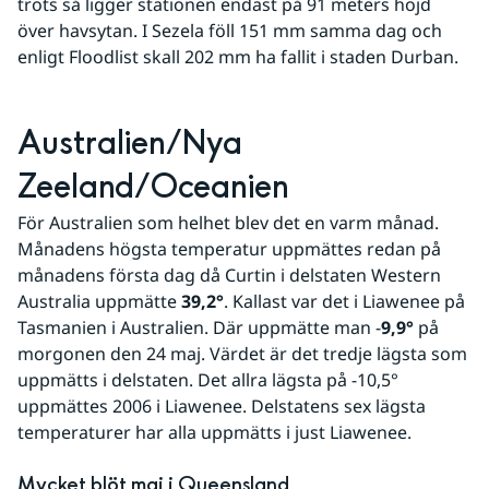
trots så ligger stationen endast på 91 meters höjd 
över havsytan. I Sezela föll 151 mm samma dag och 
enligt Floodlist skall 202 mm ha fallit i staden Durban.
Australien/Nya 
Zeeland/Oceanien
För Australien som helhet blev det en varm månad. 
Månadens högsta temperatur uppmättes redan på 
månadens första dag då Curtin i delstaten Western 
Australia uppmätte 
39,2°
. Kallast var det i Liawenee på 
Tasmanien i Australien. Där uppmätte man -
9,9°
 på 
morgonen den 24 maj. Värdet är det tredje lägsta som 
uppmätts i delstaten. Det allra lägsta på -10,5° 
uppmättes 2006 i Liawenee. Delstatens sex lägsta 
temperaturer har alla uppmätts i just Liawenee. 
Mycket blöt maj i Queensland