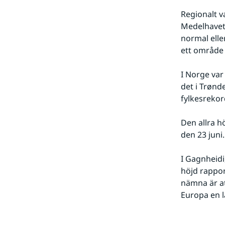
Regionalt v
Medelhavet
normal elle
ett område 
I Norge var
det i Trønd
fylkesrekor
Den allra h
den 23 juni.
I Gagnheidi,
höjd rappo
nämna är att
Europa en l