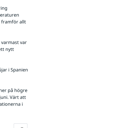
ing 
eraturen 
ramför allt 
 varmast var 
t nytt 
ar i Spanien 
oner på högre 
ni. Värt att 
ationerna i 
Förstora bilden