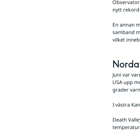
Observatori
nytt rekord 
En annan my
samband med
vilket inneb
Nordam
Juni var va
USA upp mot
grader var
I västra K
Death Valle
temperatur 