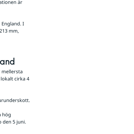
tionen är 
England. I 
 213 mm, 
sand
 mellersta 
kalt cirka 4 
urunderskott.
a hög 
 den 5 juni.