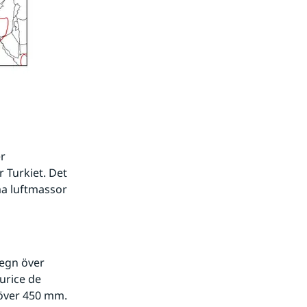
r 
Turkiet. Det 
a luftmassor 
egn över 
rice de 
 över 450 mm. 