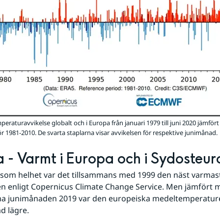
eraturavvikelse globalt och i Europa från januari 1979 till juni 2020 jämför
r 1981-2010. De svarta staplarna visar avvikelsen för respektive junimånad.
 - Varmt i Europa och i Sydosteu
som helhet var det tillsammans med 1999 den näst varmast
 enligt Copernicus Climate Change Service. Men jämfört m
 junimånaden 2019 var den europeiska medeltemperaturen f
ad lägre.