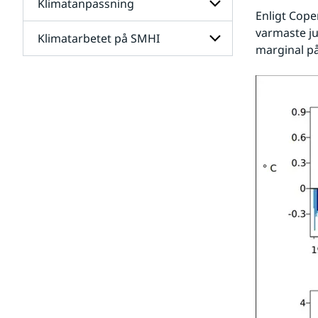
Klimatanpassning
Undersidor
Enligt Cope
för
Framtidens
varmaste ju
Klimatarbetet på SMHI
Undersidor
klimat
marginal på
för
Klimatanpassning
Undersidor
för
Klimatarbetet
på
SMHI