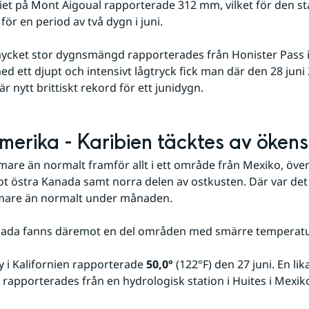
et på Mont Aigoual rapporterade 312 mm, vilket för den sta
för en period av två dygn i juni. 
cket stor dygnsmängd rapporterades från Honister Pass i 
 ett djupt och intensivt lågtryck fick man där den 28 juni
är nytt brittiskt rekord för ett junidygn.
erika - Karibien täcktes av öken
rmare än normalt framför allt i ett område från Mexiko, över
 östra Kanada samt norra delen av ostkusten. Där var det lo
mare än normalt under månaden.
anada fanns däremot en del områden med smärre temperat
y i Kalifornien rapporterade 
50,0°
 (122°F) den 27 juni. En lik
rapporterades från en hydrologisk station i Huites i Mexiko