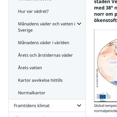
staden Ve
med 38° n
Hur var vädret?
Undersidor
norr om p
för
ökenstoft
Klimatindikatorer
Månadens väder och vatten i
Sverige
Undersidor
för
Månadens väder i världen
Månadens
väder
Årets och årstidernas väder
och
vatten
i
Årets vatten
Sverige
Kartor avvikelse hittills
Normalkartor
Framtidens klimat
Global tempera
normalperiode