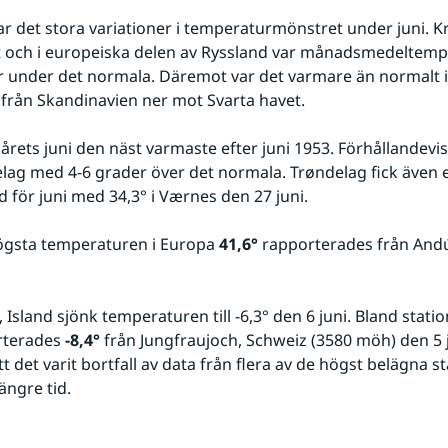
ar det stora variationer i temperaturmönstret under juni. Kr
 och i europeiska delen av Ryssland var månadsmedeltemp
r under det normala. Däremot var det varmare än normalt i f
från Skandinavien ner mot Svarta havet.  
 årets juni den näst varmaste efter juni 1953. Förhållandevis
elag med 4-6 grader över det normala. Trøndelag fick även et
d för juni med 34,3° i Værnes den 27 juni.
ögsta temperaturen i Europa 
41,6°
 rapporterades från Andúj
 Island sjönk temperaturen till -6,3° den 6 juni. Bland stati
rterades 
-8,4°
 från Jungfraujoch, Schweiz (3580 möh) den 5 ju
 det varit bortfall av data från flera av de högst belägna st
ängre tid.