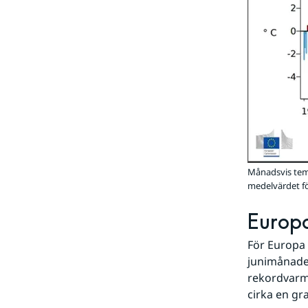
Månadsvis temp
medelvärdet fö
Europa
För Europa 
junimånaden
rekordvarma
cirka en gr