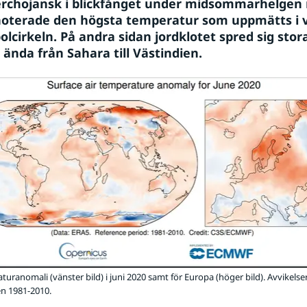
rchojansk i blickfånget under midsommarhelgen 
oterade den högsta temperatur som uppmätts i v
olcirkeln. På andra sidan jordklotet spred sig sto
 ända från Sahara till Västindien.
turanomali (vänster bild) i juni 2020 samt för Europa (höger bild). Avvikelse
n 1981-2010.