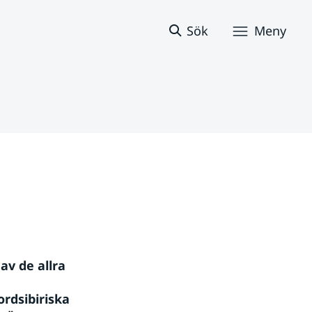
Sök
Meny
v de allra 
dsibiriska 