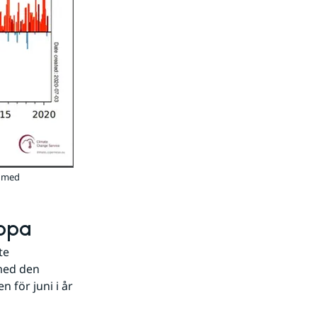
t med
ropa
e 
ed den 
ör juni i år 