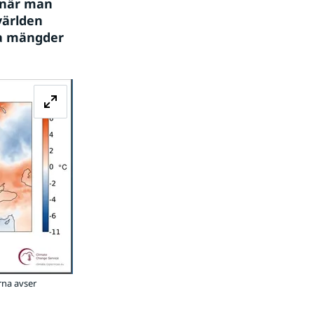
när man 
ärlden 
ra mängder 
Förstora bilden
rna avser