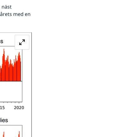
 näst 
lårets med en 
Förstora bilden