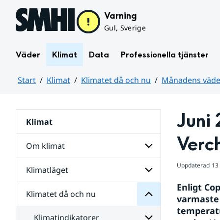
Hoppa till sidans innehåll
Varning
Gul, Sverige
Väder
Klimat
Data
Professionella tjänster
Start
Klimat
Klimatet då och nu
Månadens väder
Huvudinnehåll
Juni 
Klimat
nu
och
Verc
då
Om klimat
Klimatet
för
Uppdaterad
13
Undersidor
Klimatläget
Undersidor
för
Enligt Cop
Om
Klimatet då och nu
Undersidor
klimat
varmaste 
för
temperat
Klimatläget
Klimatindikatorer