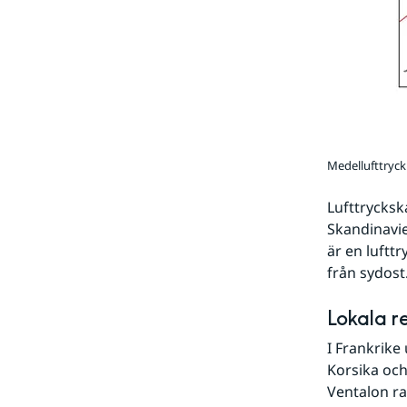
Medellufttryck 
Lufttrycksk
Skandinavie
är en luftt
från sydost
Lokala r
I Frankrike
Korsika och
Ventalon r