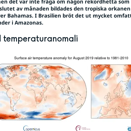
en det var inte fråga om någon rekordhetta som de
 I slutet av månaden bildades den tropiska orkanen
ver Bahamas. I Brasilien bröt det ut mycket omfat
nder i Amazonas.
l temperaturanomali