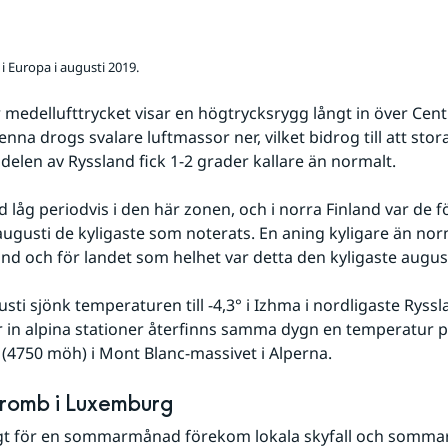
i Europa i augusti 2019.
 medellufttrycket visar en högtrycksrygg långt in över Cent
na drogs svalare luftmassor ner, vilket bidrog till att stora
delen av Ryssland fick 1-2 grader kallare än normalt.
 låg periodvis i den här zonen, och i norra Finland var de fö
ugusti de kyligaste som noterats. En aning kyligare än norm
and och för landet som helhet var detta den kyligaste augus
sti sjönk temperaturen till -4,3° i Izhma i nordligaste Ryss
 in alpina stationer återfinns samma dygn en temperatur p
 (4750 möh) i Mont Blanc-massivet i Alperna.
tromb i Luxemburg
gt för en sommarmånad förekom lokala skyfall och sommaro