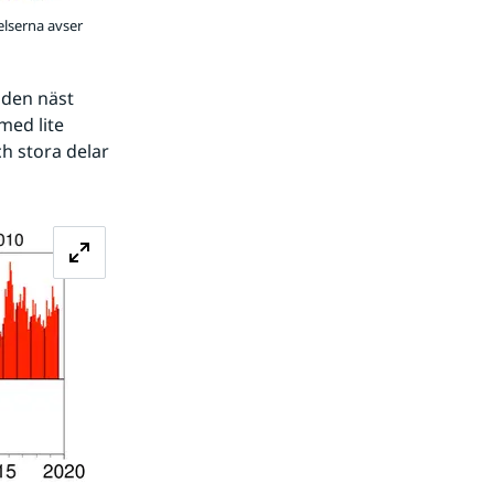
elserna avser
den näst 
ed lite 
h stora delar 
Förstora bilden