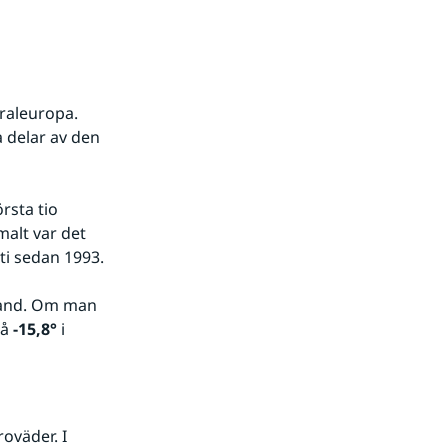
raleuropa. 
 delar av den 
rsta tio 
alt var det 
ti sedan 1993.
land. Om man 
å 
-15,8°
 i 
väder. I 