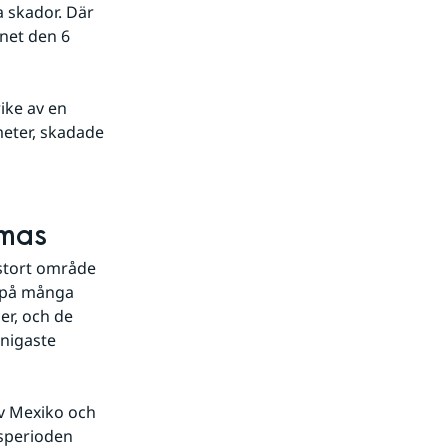
 skador. Där 
et den 6 
ke av en 
eter, skadade 
amas
stort område 
 på många 
r, och de 
nigaste 
v Mexiko och 
sperioden 