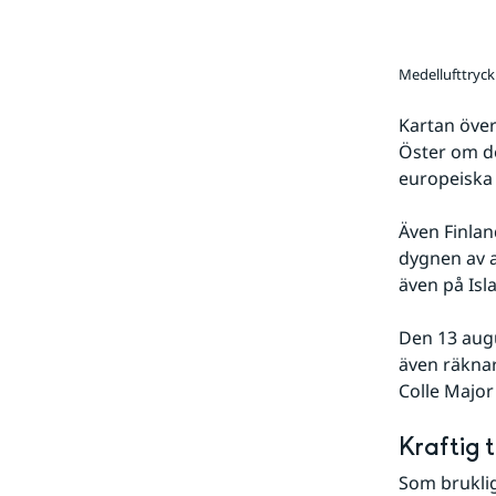
Medellufttryck 
Kartan över
Öster om den
europeiska 
Även Finland
dygnen av a
även på Isl
Den 13 augu
även räknar
Colle Major
Kraftig 
Som brukli