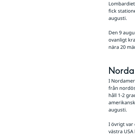
Lombardiet 
fick statio
augusti.
Den 9 augu
ovanligt kr
nära 20 mä
Nordam
I Nordameri
från nordös
håll 1-2 gr
amerikanska
augusti.
I övrigt va
västra USA