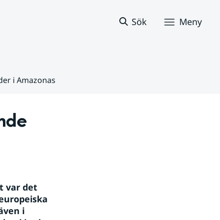
Sök
Meny
der i Amazonas
nde 
 var det 
europeiska 
ven i 