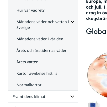
Europa, m
och juli.
Hur var vädret?
Undersidor
drog in ö
för
skogsbrä
Klimatindikatorer
Månadens väder och vatten i
Sverige
Globa
Undersidor
för
Månadens väder i världen
Månadens
väder
Årets och årstidernas väder
och
vatten
i
Årets vatten
Sverige
Kartor avvikelse hittills
Normalkartor
Framtidens klimat