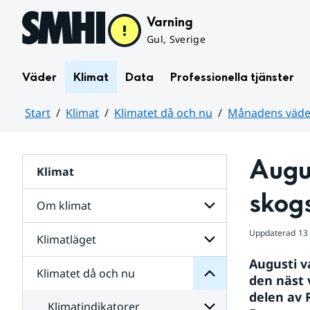
Hoppa till sidans innehåll
Varning
Gul, Sverige
Väder
Klimat
Data
Professionella tjänster
Start
Klimat
Klimatet då och nu
Månadens väder
Huvudinnehåll
Augu
Klimat
nu
och
skog
då
Om klimat
Klimatet
för
Uppdaterad
13
Undersidor
Klimatläget
Undersidor
för
Augusti v
Om
Klimatet då och nu
Undersidor
klimat
den näst 
för
delen av 
Klimatläget
Klimatindikatorer