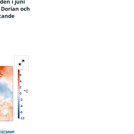
n i juni 
 Dorian och 
tande 
Förstora bilden