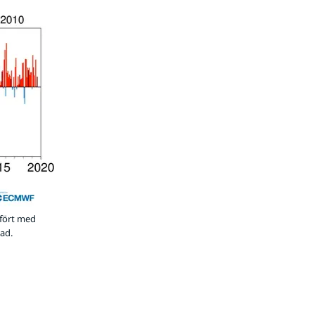
mfört med
ad.