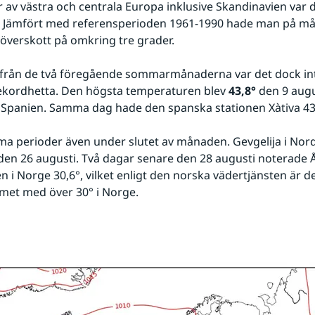
ar av västra och centrala Europa inklusive Skandinavien var 
. Jämfört med referensperioden 1961-1990 hade man på mån
verskott på omkring tre grader.
ad från de två föregående sommarmånaderna var det dock in
ekordhetta. Den högsta temperaturen blev 
43,8°
 den 9 augu
 Spanien. Samma dag hade den spanska stationen Xàtiva 43
ma perioder även under slutet av månaden. Gevgelija i No
den 26 augusti. Två dagar senare den 28 augusti noterade 
i Norge 30,6°, vilket enligt den norska vädertjänsten är de
met med över 30° i Norge.