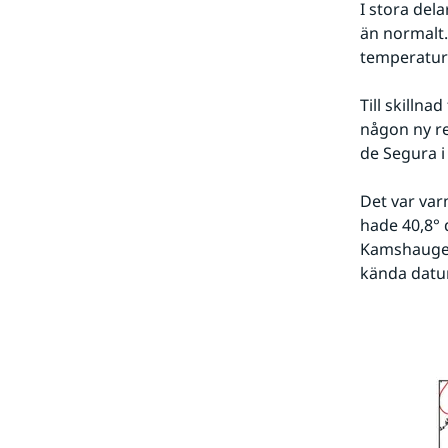
I stora del
än normalt
temperaturö
Till skilln
någon ny r
de Segura i
Det var var
hade 40,8° 
Kamshaugen 
kända datu