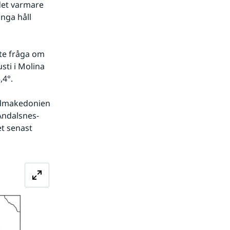
det varmare 
ga håll 
te fråga om 
sti i Molina 
,4°.
rdmakedonien 
Åndalsnes-
t senast 
Förstora bilden