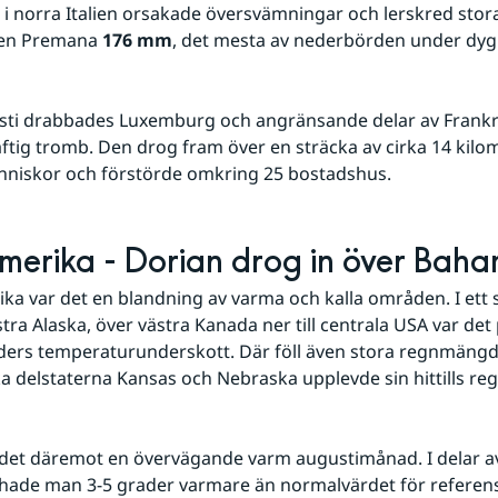
i norra Italien orsakade översvämningar och lerskred stora
nen Premana 
176 mm
, det mesta av nederbörden under dygn
sti drabbades Luxemburg och angränsande delar av Frankri
aftig tromb. Den drog fram över en sträcka av cirka 14 kilom
nniskor och förstörde omkring 25 bostadshus.
erika - Dorian drog in över Bah
ka var det en blandning av varma och kalla områden. I ett 
tra Alaska, över västra Kanada ner till centrala USA var det
aders temperaturunderskott. Där föll även stora regnmängde
 delstaterna Kansas och Nebraska upplevde sin hittills reg
r det däremot en övervägande varm augustimånad. I delar a
 hade man 3-5 grader varmare än normalvärdet för referen