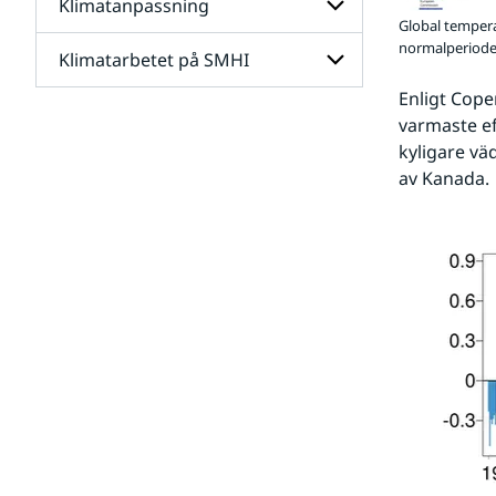
Klimatanpassning
Undersidor
Global tempera
för
Framtidens
normalperiode
Klimatarbetet på SMHI
Undersidor
klimat
för
Enligt Cope
Klimatanpassning
Undersidor
varmaste ef
för
kyligare vä
Klimatarbetet
på
av Kanada.
SMHI