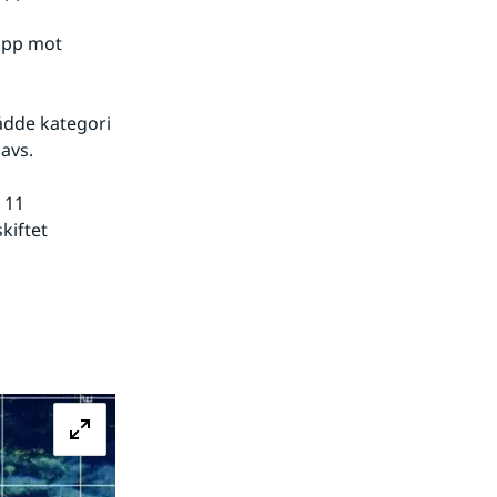
upp mot 
dde kategori 
havs.
11 
iftet 
Förstora bilden