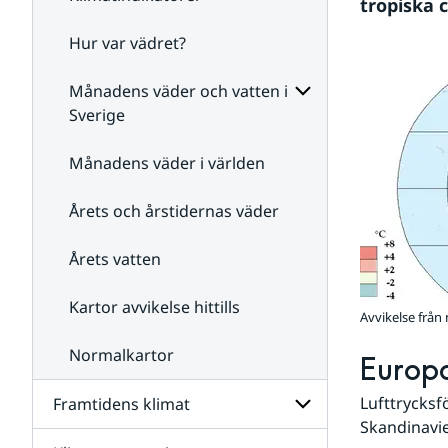
tropiska 
Hur var vädret?
Undersidor
för
Klimatindikatorer
Månadens väder och vatten i
Sverige
Undersidor
för
Månadens väder i världen
Månadens
väder
Årets och årstidernas väder
och
vatten
i
Årets vatten
Sverige
Kartor avvikelse hittills
Avvikelse frå
Normalkartor
Europ
Lufttrycksf
Framtidens klimat
Skandinavie