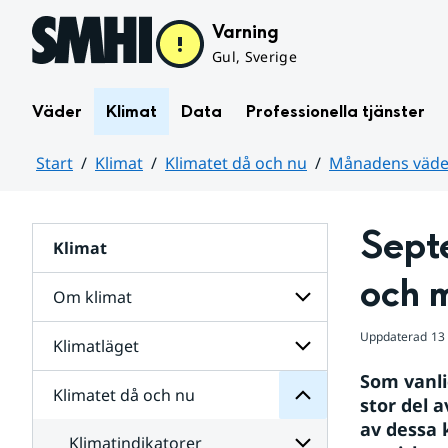
Hoppa till sidans innehåll
Varning
Gul, Sverige
Väder
Klimat
Data
Professionella tjänster
Start
Klimat
Klimatet då och nu
Månadens väder
Huvudinnehåll
Septe
Klimat
nu
och
och 
då
Om klimat
Klimatet
för
Uppdaterad
13
Undersidor
Klimatläget
Undersidor
för
Som vanli
Om
Klimatet då och nu
Undersidor
klimat
stor del 
för
av dessa 
Klimatläget
Klimatindikatorer