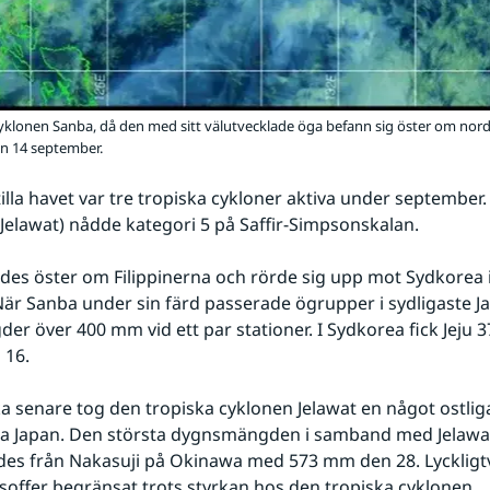
yklonen Sanba, då den med sitt välutvecklade öga befann sig öster om nord
en 14 september.
tilla havet var tre tropiska cykloner aktiva under september.
Jelawat) nådde kategori 5 på Saffir-Simpsonskalan.
des öster om Filippinerna och rörde sig upp mot Sydkorea i
r Sanba under sin färd passerade ögrupper i sydligaste J
r över 400 mm vid ett par stationer. I Sydkorea fick Jeju 
 16.
 senare tog den tropiska cyklonen Jelawat en något ostlig
la Japan. Den största dygnsmängden i samband med Jelawat
es från Nakasuji på Okinawa med 573 mm den 28. Lyckligtvi
soffer begränsat trots styrkan hos den tropiska cyklonen.