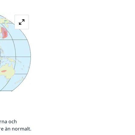
Förstora bilden
rna och 
re än normalt.