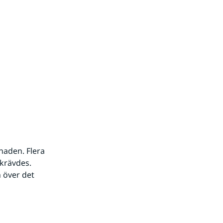
aden. Flera 
 krävdes.
 över det 
an webbplats.