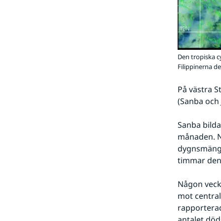
Den tropiska c
Filippinerna d
På västra S
(Sanba och 
Sanba bilda
månaden. Nä
dygnsmängde
timmar den
Någon vecka
mot centra
rapporterad
antalet död