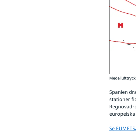
Medellufttryck
Spanien dra
stationer f
Regnovädret
europeiska
Se EUMETSA