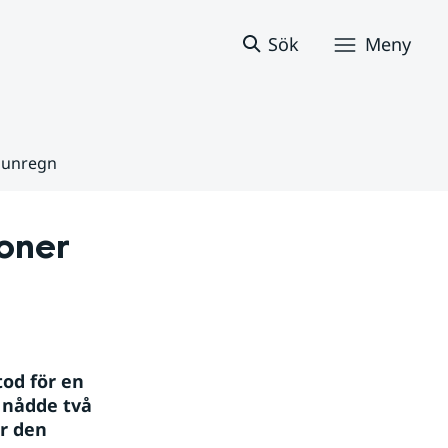
Sök
Meny
sunregn
oner 
od för en 
 nådde två 
r den 