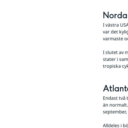
Norda
I västra US
var det kyl
varmaste o
I slutet av
stater i sa
tropiska cy
Atlant
Endast två 
än normalt.
september, 
Alldeles i 