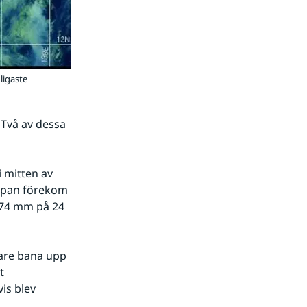
ligaste
 Två av dessa 
 mitten av 
apan förekom 
374 mm på 24 
are bana upp 
 
s blev 