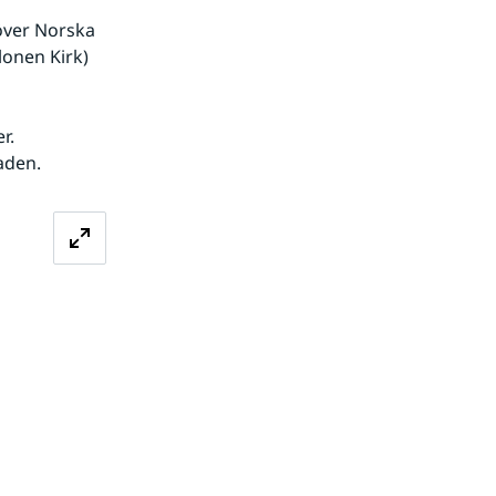
ver Norska 
lonen Kirk) 
. 
aden.
stora bilden