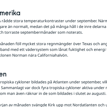
merika
A rådde stora temperaturkontraster under september. Närm
igare än normalt, medan det på många håll i de inre delarna 
ch torraste septembermånader som noterats.
 månaden föll mycket stora regnmängder över Texas och an
mband med ett vädersystem som lånat fuktighet och energi 
klonen Norman nära Californiahalvön.
en
tropiska cykloner bildades på Atlanten under september, vil
 Sammanlagt var dock fyra tropiska cykloner aktiva under n
om man även räknar in de som bildades i slutet av augusti.
början av månaden svängde Kirk upp mot Nordatlanten och 