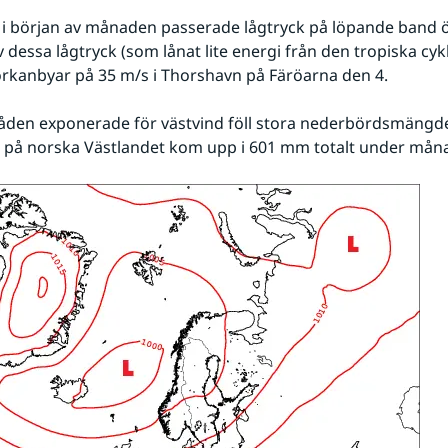
 i början av månaden passerade lågtryck på löpande band ö
v dessa lågtryck (som lånat lite energi från den tropiska cyk
rkanbyar på 35 m/s i Thorshavn på Färöarna den 4.
den exponerade för västvind föll stora nederbördsmängder
på norska Västlandet kom upp i 601 mm totalt under mån
För