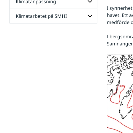
Klimatanpassning
Undersidor
för
I synnerhet
Framtidens
havet. Ett a
Klimatarbetet på SMHI
Undersidor
klimat
för
medförde o
Klimatanpassning
Undersidor
I bergsområ
för
Klimatarbetet
Samnanger 
på
SMHI