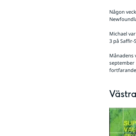
Någon vecka
Newfoundla
Michael var
3 på Saffir
Månadens ve
september r
fortfarande
Västra