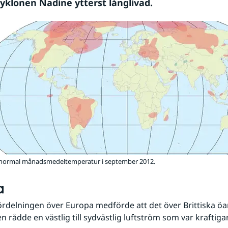
cyklonen Nadine ytterst långlivad.
n normal månadsmedeltemperatur i september 2012.
a
ördelningen över Europa medförde att det över Brittiska öa
n rådde en västlig till sydvästlig luftström som var kraftiga