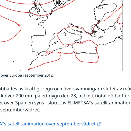
 över Europa i september 2012.
bbades av kraftigt regn och översvämningar i slutet av mån
ick över 200 mm på ett dygn den 28, och ett tiotal dödsoffer
 över Spanien syns i slutet av EUMETSATs satellitanimation
 septembervädret.
Länk till ann
Ts satellitanimation över septembervädret