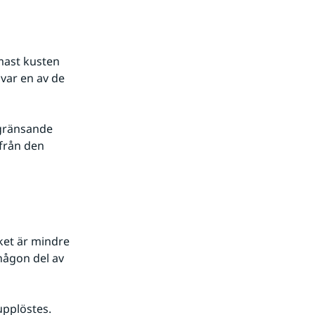
ast kusten 
var en av de 
gränsande 
från den 
ket är mindre 
ågon del av 
upplöstes.