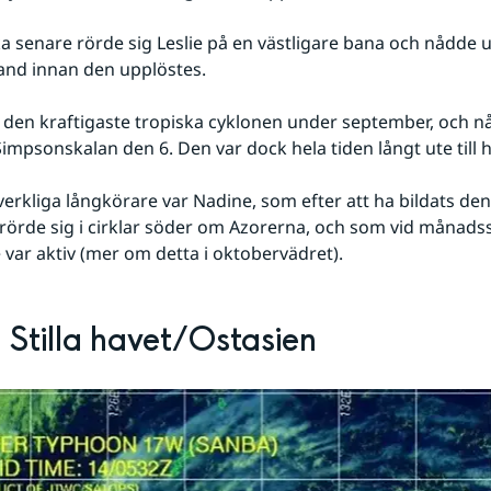
 senare rörde sig Leslie på en västligare bana och nådde 
nd innan den upplöstes.
 den kraftigaste tropiska cyklonen under september, och nå
-Simpsonskalan den 6. Den var dock hela tiden långt ute till 
rkliga långkörare var Nadine, som efter att ha bildats den 
örde sig i cirklar söder om Azorerna, och som vid månadssk
 var aktiv (mer om detta i oktobervädret).
 Stilla havet/Ostasien