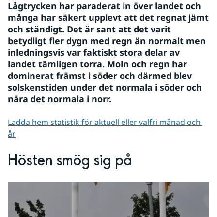
Lågtrycken har paraderat in över landet och 
många har säkert upplevt att det regnat jämt 
och ständigt. Det är sant att det varit 
betydligt fler dygn med regn än normalt men 
inledningsvis var faktiskt stora delar av 
landet tämligen torra. Moln och regn har 
dominerat främst i söder och därmed blev 
solskenstiden under det normala i söder och 
nära det normala i norr.
Ladda hem statistik för aktuell eller valfri månad och 
år.
Hösten smög sig på