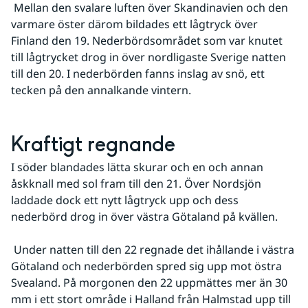
 Mellan den svalare luften över Skandinavien och den 
varmare öster därom bildades ett lågtryck över 
Finland den 19. Nederbördsområdet som var knutet 
till lågtrycket drog in över nordligaste Sverige natten 
till den 20. I nederbörden fanns inslag av snö, ett 
tecken på den annalkande vintern.
Kraftigt regnande
I söder blandades lätta skurar och en och annan 
åskknall med sol fram till den 21. Över Nordsjön 
laddade dock ett nytt lågtryck upp och dess 
nederbörd drog in över västra Götaland på kvällen.
 Under natten till den 22 regnade det ihållande i västra 
Götaland och nederbörden spred sig upp mot östra 
Svealand. På morgonen den 22 uppmättes mer än 30 
mm i ett stort område i Halland från Halmstad upp till 