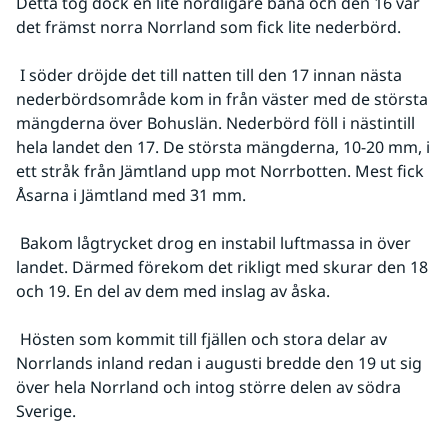
Detta tog dock en lite nordligare bana och den 16 var 
det främst norra Norrland som fick lite nederbörd.
 I söder dröjde det till natten till den 17 innan nästa 
nederbördsområde kom in från väster med de största 
mängderna över Bohuslän. Nederbörd föll i nästintill 
hela landet den 17. De största mängderna, 10-20 mm, i 
ett stråk från Jämtland upp mot Norrbotten. Mest fick 
Åsarna i Jämtland med 31 mm.
 Bakom lågtrycket drog en instabil luftmassa in över 
landet. Därmed förekom det rikligt med skurar den 18 
och 19. En del av dem med inslag av åska.
 Hösten som kommit till fjällen och stora delar av 
Norrlands inland redan i augusti bredde den 19 ut sig 
över hela Norrland och intog större delen av södra 
Sverige.