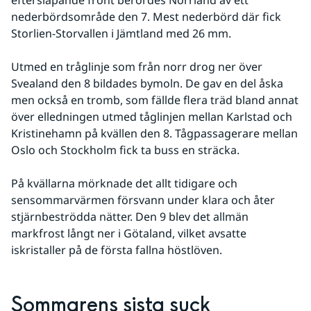
nederbördsområde den 7. Mest nederbörd där fick 
Storlien-Storvallen i Jämtland med 26 mm.
Utmed en tråglinje som från norr drog ner över 
Svealand den 8 bildades bymoln. De gav en del åska 
men också en tromb, som fällde flera träd bland annat 
över elledningen utmed tåglinjen mellan Karlstad och 
Kristinehamn på kvällen den 8. Tågpassagerare mellan 
Oslo och Stockholm fick ta buss en sträcka.
På kvällarna mörknade det allt tidigare och 
sensommarvärmen försvann under klara och åter 
stjärnbeströdda nätter. Den 9 blev det allmän 
markfrost långt ner i Götaland, vilket avsatte 
iskristaller på de första fallna höstlöven.
Sommarens sista suck