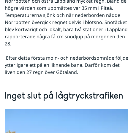
Norrbotten och östra Lappland mycket regn. Bland de 
högre värden som uppmättes var 35 mm i Piteå. 
Temperaturerna sjönk och när nederbörden nådde 
Norrbotten övergick regnet delvis i blötsnö. Snötäcket 
blev kortvarigt och lokalt, bara två stationer i Lappland 
rapporterade några få cm snödjup på morgonen den 
28.
 Efter detta första moln- och nederbördsområde följde 
ytterligare ett på en liknande bana. Därför kom det 
även den 27 regn över Götaland.
Inget slut på lågtryckstrafiken