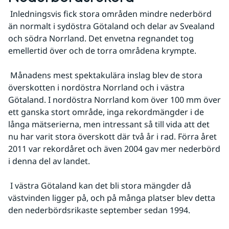
 Inledningsvis fick stora områden mindre nederbörd 
än normalt i sydöstra Götaland och delar av Svealand 
och södra Norrland. Det envetna regnandet tog 
emellertid över och de torra områdena krympte.
 Månadens mest spektakulära inslag blev de stora 
överskotten i nordöstra Norrland och i västra 
Götaland. I nordöstra Norrland kom över 100 mm över 
ett ganska stort område, inga rekordmängder i de 
långa mätserierna, men intressant så till vida att det 
nu har varit stora överskott där två år i rad. Förra året 
2011 var rekordåret och även 2004 gav mer nederbörd 
i denna del av landet.
 I västra Götaland kan det bli stora mängder då 
västvinden ligger på, och på många platser blev detta 
den nederbördsrikaste september sedan 1994.