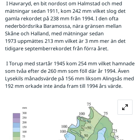
 I Havraryd, en bit nordost om Halmstad och med 
mätningar sedan 1911, kom 242 mm vilket slog det 
gamla rekordet på 238 mm från 1994. I den ofta 
nederbördsrika Baramossa, nära gränsen mellan 
Skåne och Halland, med mätningar sedan 
1973 uppmättes 213 mm vilket är 3 mm mer än det 
tidigare septemberrekordet från förra året. 
 I Torup med startår 1945 kom 254 mm vilket hamnade 
som tvåa efter de 260 mm som föll där år 1994. Även 
Lysekils månadsvärde på 156 mm liksom Alingsås med 
192 mm orkade inte ända fram till 1994 års värde.
Fö