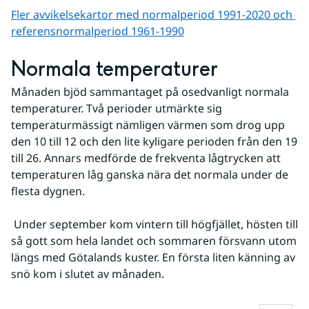
Fler avvikelsekartor med normalperiod 1991-2020 och 
referens­normalperiod 1961-1990
Normala temperaturer
Månaden bjöd sammantaget på osedvanligt normala 
temperaturer. Två perioder utmärkte sig 
temperaturmässigt nämligen värmen som drog upp 
den 10 till 12 och den lite kyligare perioden från den 19 
till 26. Annars medförde de frekventa lågtrycken att 
temperaturen låg ganska nära det normala under de 
flesta dygnen.
 Under september kom vintern till högfjället, hösten till 
så gott som hela landet och sommaren försvann utom 
längs med Götalands kuster. En första liten känning av 
snö kom i slutet av månaden.
Fö