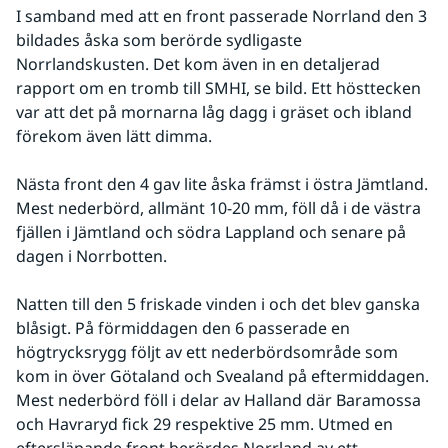
I samband med att en front passerade Norrland den 3 
bildades åska som berörde sydligaste 
Norrlandskusten. Det kom även in en detaljerad 
rapport om en tromb till SMHI, se bild. Ett hösttecken 
var att det på mornarna låg dagg i gräset och ibland 
förekom även lätt dimma.
Nästa front den 4 gav lite åska främst i östra Jämtland. 
Mest nederbörd, allmänt 10-20 mm, föll då i de västra 
fjällen i Jämtland och södra Lappland och senare på 
dagen i Norrbotten. 
Natten till den 5 friskade vinden i och det blev ganska 
blåsigt. På förmiddagen den 6 passerade en 
högtrycksrygg följt av ett nederbördsområde som 
kom in över Götaland och Svealand på eftermiddagen. 
Mest nederbörd föll i delar av Halland där Baramossa 
och Havraryd fick 29 respektive 25 mm. Utmed en 
eftersläpande front berördes Norrland av ett 