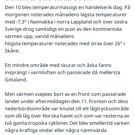
Den 10 blev temperaturmässigt en händelserik dag. På 
morgonen noterades månadens lägsta temperaturer 
med -7,3° i Naimakka i norra Lappland och över södra 
Sverige drog samtidigt en pust av den kontinentala 
värmen upp, varvid månadens 
högsta temperaturer noterades med strax över 26° i 
Skåne.
Ett mindre område med skurar och åska fanns 
insprängt i varmluften och passerade då mellersta 
Götaland.
Men värmen sveptes bort av en front som passerade 
landet under eftermiddagen den 11. Fronten och dess 
nederbördsområde var knutet till ett lågtrycksområde 
som då låg över Norska havet och som var resterna av 
två gamla tropiska cykloner. Det blev emellertid varken 
några kraftiga vindar eller några nämnvärda 