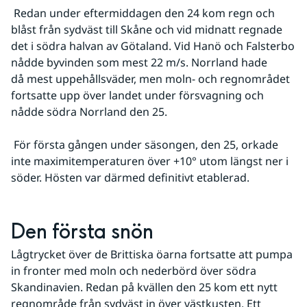
 Redan under eftermiddagen den 24 kom regn och 
blåst från sydväst till Skåne och vid midnatt regnade 
det i södra halvan av Götaland. Vid Hanö och Falsterbo 
nådde byvinden som mest 22 m/s. Norrland hade 
då mest uppehållsväder, men moln- och regnområdet 
fortsatte upp över landet under försvagning och 
nådde södra Norrland den 25. 
 För första gången under säsongen, den 25, orkade 
inte maximitemperaturen över +10° utom längst ner i 
söder. Hösten var därmed definitivt etablerad.
Den första snön
Lågtrycket över de Brittiska öarna fortsatte att pumpa 
in fronter med moln och nederbörd över södra 
Skandinavien. Redan på kvällen den 25 kom ett nytt 
regnområde från sydväst in över västkusten. Ett 