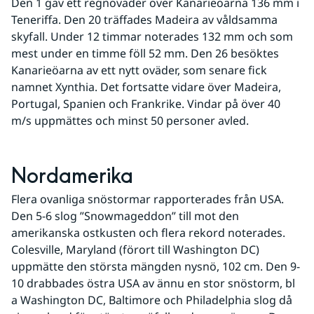
Den 1 gav ett regnoväder över Kanarieöarna 136 mm i 
Teneriffa. Den 20 träffades Madeira av våldsamma 
skyfall. Under 12 timmar noterades 132 mm och som 
mest under en timme föll 52 mm. Den 26 besöktes 
Kanarieöarna av ett nytt oväder, som senare fick 
namnet Xynthia. Det fortsatte vidare över Madeira, 
Portugal, Spanien och Frankrike. Vindar på över 40 
m/s uppmättes och minst 50 personer avled.
Nordamerika
Flera ovanliga snöstormar rapporterades från USA. 
Den 5-6 slog ”Snowmageddon” till mot den 
amerikanska ostkusten och flera rekord noterades. 
Colesville, Maryland (förort till Washington DC) 
uppmätte den största mängden nysnö, 102 cm. Den 9-
10 drabbades östra USA av ännu en stor snöstorm, bl 
a Washington DC, Baltimore och Philadelphia slog då 