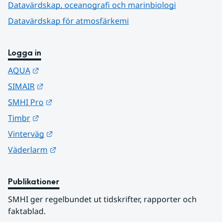
Datavärdskap, oceanografi och marinbiologi
Datavärdskap för atmosfärkemi
Logga in
Länk till annan webbplats.
AQUA
Länk till annan webbplats.
SIMAIR
Länk till annan webbplats.
SMHI Pro
Länk till annan webbplats.
Timbr
Länk till annan webbplats.
Vinterväg
Länk till annan webbplats.
Väderlarm
Publikationer
SMHI ger regelbundet ut tidskrifter, rapporter och 
faktablad.