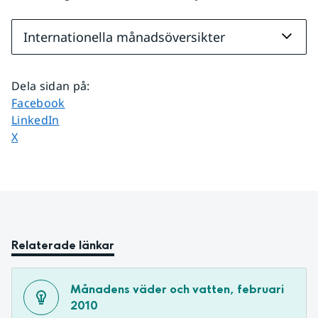
Internationella månadsöversikter
Dela sidan på
:
Dela sidan på
Facebook
Dela sidan på
LinkedIn
Dela sidan på
X
Relaterade länkar
Månadens väder och vatten, februari 
2010