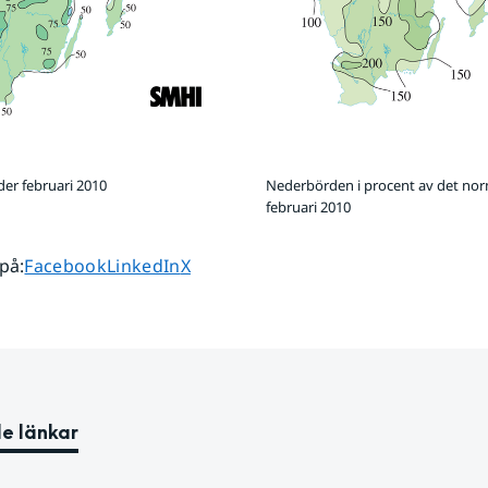
er februari 2010
Nederbörden i procent av det no
februari 2010
Dela sidan på
Dela sidan på
Dela sidan på
 på
:
Facebook
LinkedIn
X
e länkar