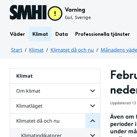
Hoppa till sidans innehåll
Varning
Gul, Sverige
Väder
Klimat
Data
Professionella tjänster
Start
Klimat
Klimatet då och nu
Månadens väder
Huvudinnehåll
Febru
Klimat
nu
och
nede
då
Om klimat
Klimatet
för
Uppdaterad
13
Undersidor
Klimatläget
Undersidor
Sverige
för
i
Även om f
Om
Klimatet då och nu
vatten
Undersidor
klimat
perioder 
och
för
under mån
väder
Klimatläget
Klimatindikatorer