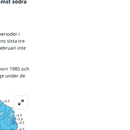
mst södra 
erioder i 
 sista tre 
ebruari inte 
ge under de 
Förstora bilden