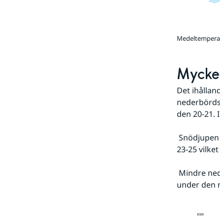
Medeltemperat
Mycket
Det ihållan
nederbördsö
den 20-21. 
 Snödjupen blev också ovanligt stora i exempelvis Havraryd som hade 104 cm den 
23-25 vilket
 Mindre nederbörd än normalt föll i fjällen där snötäckets tjocklek på många håll var 
under den 