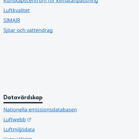
Kunskapscentrum för klimatanpassning
Luftkvalitet
SIMAIR
Sjöar och vattendrag
Datavärdskap
Nationella emissionsdatabasen
Länk till annan webbplats.
Luftwebb
Luftmiljödata