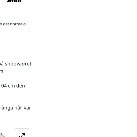
n det normala i
på snöovädret 
m.
Förstora bilden