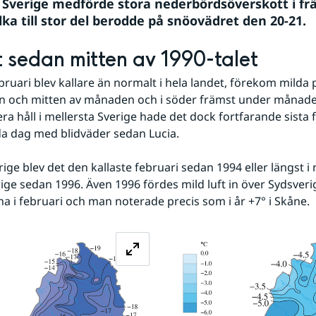
 Sverige medförde stora nederbördsöverskott i frä
lka till stor del berodde på snöovädret den 20-21.
t sedan mitten av 1990-talet
ruari blev kallare än normalt i hela landet, förekom milda p
an och mitten av månaden och i söder främst under månadens
era håll i mellersta Sverige hade det dock fortfarande sista f
da dag med blidväder sedan Lucia.
rige sedan 1996. Även 1996 fördes mild luft in över Sydsveri
na i februari och man noterade precis som i år +7° i Skåne.
Förstora bilden