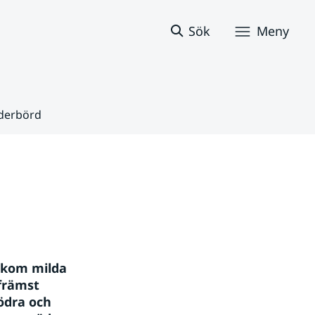
Sök
Meny
ederbörd
ekom milda 
främst 
ödra och 