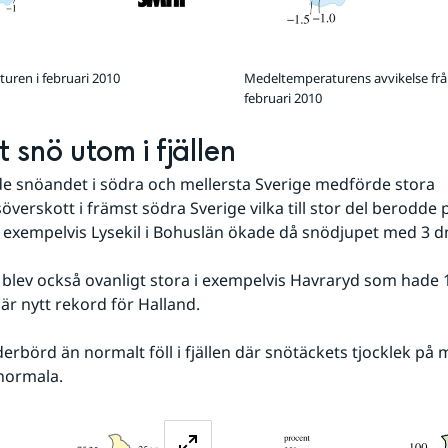
uren i februari 2010
Medeltemperaturens avvikelse frå
februari 2010
 snö utom i fjällen
de snöandet i södra och mellersta Sverige medförde stora 
verskott i främst södra Sverige vilka till stor del berodde 
I exempelvis Lysekil i Bohuslän ökade då snödjupet med 3 d
 är nytt rekord för Halland.
normala.
Förstora bilden