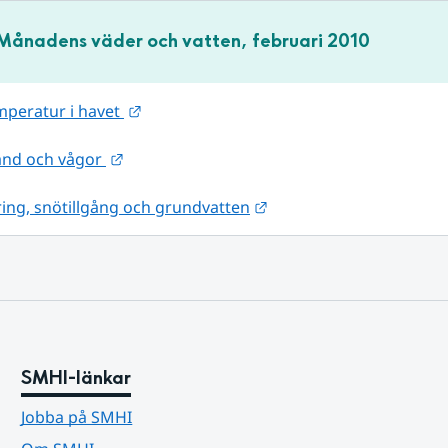
Månadens väder och vatten, februari 2010
Länk till annan webbplats.
mperatur i havet 
Länk till annan webbplats.
ånd och vågor 
Länk till annan webbpla
ing, snötillgång och grundvatten
SMHI-länkar
Jobba på SMHI