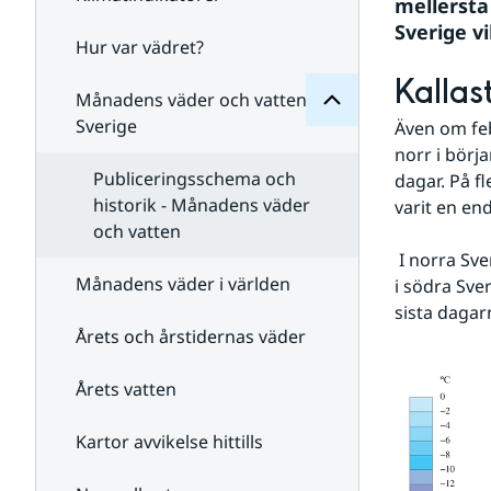
Månadens
mellersta
för
Sverige vi
Undersidor
Hur var vädret?
Undersidor
för
Kallas
Klimatindikatorer
Månadens väder och vatten i
Sverige
Även om feb
norr i börj
Publiceringsschema och
dagar. På fl
historik - Månadens väder
varit en en
och vatten
 I norra Sverige blev det den kallaste februari sedan 1994 eller längst i norr 1985 och 
Månadens väder i världen
i södra Sve
sista dagar
Årets och årstidernas väder
Årets vatten
Kartor avvikelse hittills