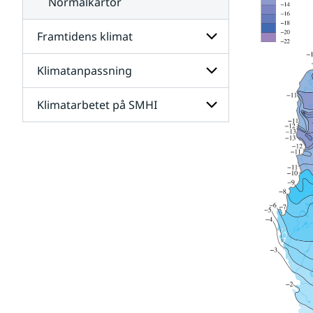
Normalkartor
Framtidens klimat
Klimatanpassning
Undersidor
för
Framtidens
Klimatarbetet på SMHI
Undersidor
klimat
för
Klimatanpassning
Undersidor
för
Klimatarbetet
på
SMHI