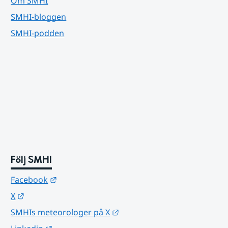
Om SMHI
SMHI-bloggen
SMHI-podden
Följ SMHI
Länk till annan webbplats.
Facebook
Länk till annan webbplats.
X
Länk till annan webbplats.
SMHIs meteorologer på X
Länk till annan webbplats.