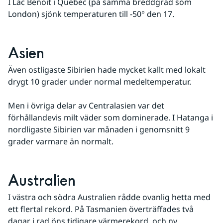
I Lac Benoit i Quebec (på samma breddgrad som 
London) sjönk temperaturen till -50° den 17.
Asien
Även ostligaste Sibirien hade mycket kallt med lokalt 
drygt 10 grader under normal medeltemperatur. 
Men i övriga delar av Centralasien var det 
förhållandevis milt väder som dominerade. I Hatanga i 
nordligaste Sibirien var månaden i genomsnitt 9 
grader varmare än normalt.
Australien
I västra och södra Australien rådde ovanlig hetta med 
ett flertal rekord. På Tasmanien överträffades två 
dagar i rad öns tidigare värmerekord, och ny 