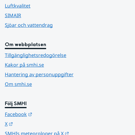
Luftkvalitet
SIMAIR
Sjöar och vattendrag
Om webbplatsen
Tillgänglighetsredogörelse
Kakor på smhi.se
Hantering av personuppgifter
Om smhi.se
Följ SMHI
Länk till annan webbplats.
Facebook
Länk till annan webbplats.
X
Länk till annan webbplats.
SMHIs meteorologer på X