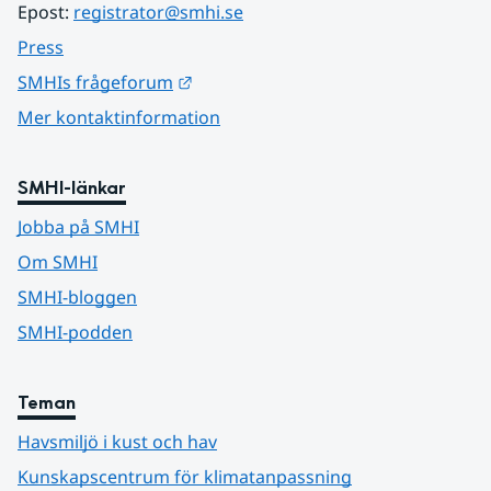
Epost: 
registrator@smhi.se
Press
Länk till annan webbplats.
SMHIs frågeforum
Mer kontaktinformation
SMHI-länkar
Jobba på SMHI
Om SMHI
SMHI-bloggen
SMHI-podden
Teman
Havsmiljö i kust och hav
Kunskapscentrum för klimatanpassning