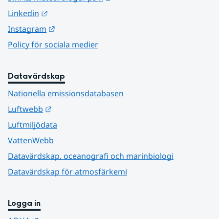
Länk till annan webbplats.
Linkedin
Länk till annan webbplats.
Instagram
Policy för sociala medier
Datavärdskap
Nationella emissionsdatabasen
Länk till annan webbplats.
Luftwebb
Luftmiljödata
VattenWebb
Datavärdskap, oceanografi och marinbiologi
Datavärdskap för atmosfärkemi
Logga in