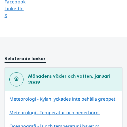
Dela sidan på
Facebook
Dela sidan på
LinkedIn
Dela sidan på
X
Relaterade länkar
Månadens väder och vatten, januari 
2009
Meteorologi - Kylan lyckades inte behålla greppet
Meteorologi - Temperatur och nederbörd 
Länk till ann
Oceanografi - Is och temperatur i havet