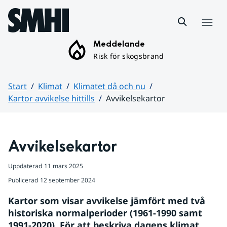
Hoppa till sidans innehåll
Meny
Meddelande
Risk för skogsbrand
Start
Klimat
Klimatet då och nu
Kartor avvikelse hittills
Avvikelsekartor
Huvudinnehåll
Avvikelsekartor
Uppdaterad
11 mars 2025
Publicerad
12 september 2024
Kartor som visar avvikelse jämfört med två 
historiska normalperioder (1961-1990 samt 
1991-2020). För att beskriva dagens klimat 