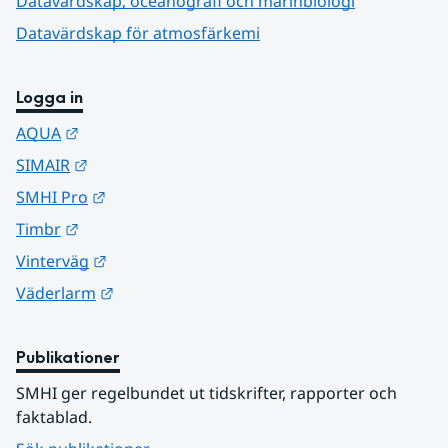
Datavärdskap, oceanografi och marinbiologi
Datavärdskap för atmosfärkemi
Logga in
Länk till annan webbplats.
AQUA
Länk till annan webbplats.
SIMAIR
Länk till annan webbplats.
SMHI Pro
Länk till annan webbplats.
Timbr
Länk till annan webbplats.
Vinterväg
Länk till annan webbplats.
Väderlarm
Publikationer
SMHI ger regelbundet ut tidskrifter, rapporter och 
faktablad.