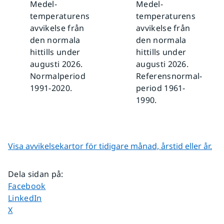
Medel­
Medel­
temperaturens
temperaturens
avvikelse från
avvikelse från
den normala
den normala
hittills under
hittills under
augusti 2026.
augusti 2026.
Normalperiod
Referensnormal­
1991-2020.
period 1961-
1990.
Visa avvikelsekartor för tidigare månad, årstid eller år.
Dela sidan på
:
Dela sidan på
Facebook
Dela sidan på
LinkedIn
Dela sidan på
X