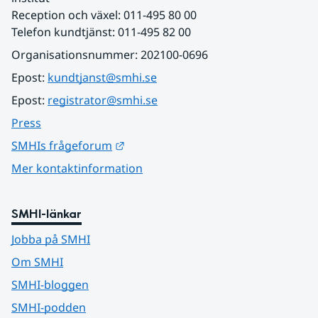
Reception och växel: 011-495 80 00
Telefon kundtjänst: 011-495 82 00
Organisationsnummer: 202100-0696
Epost: 
kundtjanst@smhi.se
Epost: 
registrator@smhi.se
Press
Länk till annan webbplats.
SMHIs frågeforum
Mer kontaktinformation
SMHI-länkar
Jobba på SMHI
Om SMHI
SMHI-bloggen
SMHI-podden