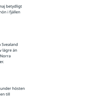
aj betydligt 
n i fjällen 
 Svealand 
 lägre än 
Norra 
er.
 under hösten 
n till 