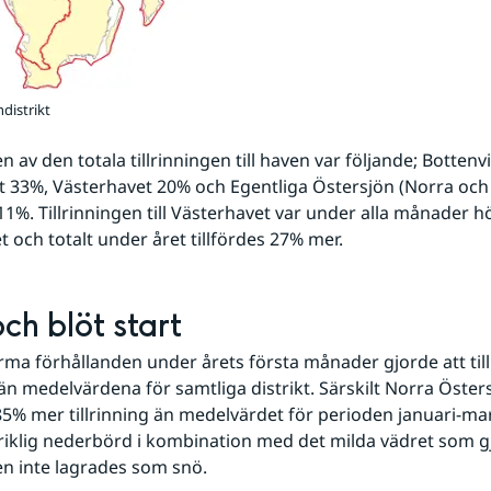
distrikt
 av den totala tillrinningen till haven var följande; Bottenv
 33%, Västerhavet 20% och Egentliga Östersjön (Norra och 
11%. Tillrinningen till Västerhavet var under alla månader h
 och totalt under året tillfördes 27% mer.
ch blöt start
rma förhållanden under årets första månader gjorde att till
än medelvärdena för samtliga distrikt. Särskilt Norra Östers
, 85% mer tillrinning än medelvärdet för perioden januari-ma
 riklig nederbörd i kombination med det milda vädret som gj
n inte lagrades som snö.