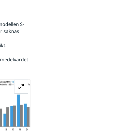
modellen S-
r saknas 
kt. 
 medelvärdet 
Förstora bilden