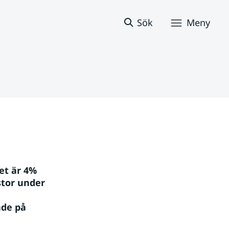
Sök
Meny
et är 4% 
tor under 
 
de på 