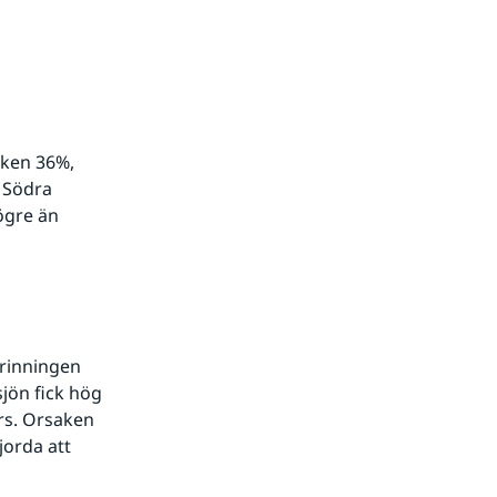
iken 36%, 
Södra 
ögre än 
rinningen 
jön fick hög 
rs. Orsaken 
orda att 