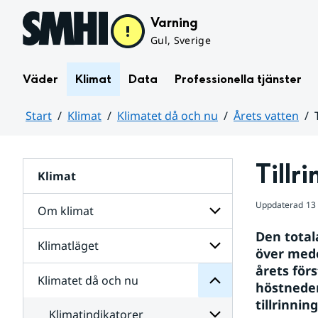
Hoppa till sidans innehåll
Varning
Gul, Sverige
Väder
Klimat
Data
Professionella tjänster
Start
Klimat
Klimatet då och nu
Årets vatten
Huvudinnehåll
Tillr
Klimat
nu
och
då
Uppdaterad
13
Om klimat
Klimatet
för
Den totala
Undersidor
Klimatläget
Undersidor
över mede
för
årets för
Om
Klimatet då och nu
Undersidor
klimat
höstnederb
för
tillrinnin
Klimatläget
Klimatindikatorer