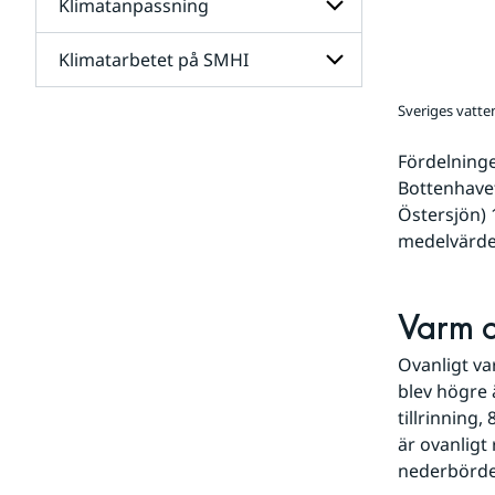
Klimatanpassning
Undersidor
för
Framtidens
Klimatarbetet på SMHI
Undersidor
klimat
för
Klimatanpassning
Sveriges vatten
Undersidor
för
Klimatarbetet
Fördelningen
på
Bottenhavet
SMHI
Östersjön) 
medelvärdet
Varm o
Ovanligt va
blev högre 
tillrinning
är ovanligt
nederbörde