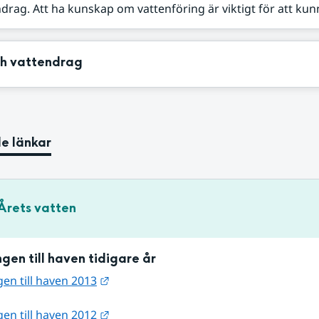
ndrag. Att ha kunskap om vattenföring är viktigt för att kunn
ch vattendrag
e länkar
Årets vatten
ingen till haven tidigare år
Länk till annan webbplats.
ngen till haven 2013
Länk till annan webbplats.
ngen till haven 2012