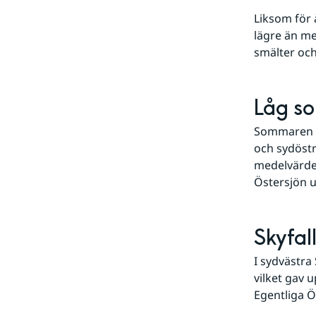
Liksom för 
lägre än med
smälter och
Låg so
Sommaren 20
och sydöstr
medelvärde
Östersjön u
Skyfal
I sydvästra
vilket gav u
Egentliga Ö