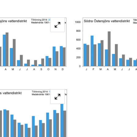
Förstora bilden
Förstora bilden