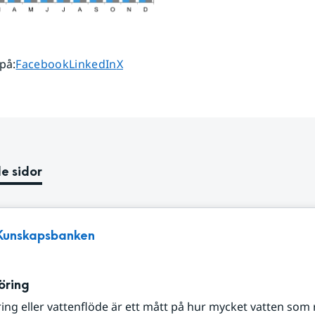
Dela sidan på
Dela sidan på
Dela sidan på
 på
:
Facebook
LinkedIn
X
e sidor
Kunskapsbanken
öring
ing eller vattenflöde är ett mått på hur mycket vatten som r