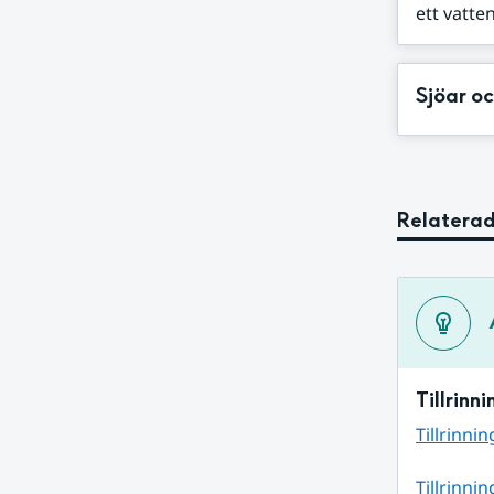
ett vatte
Sjöar o
Relaterad
Tillrinn
Tillrinni
Tillrinni