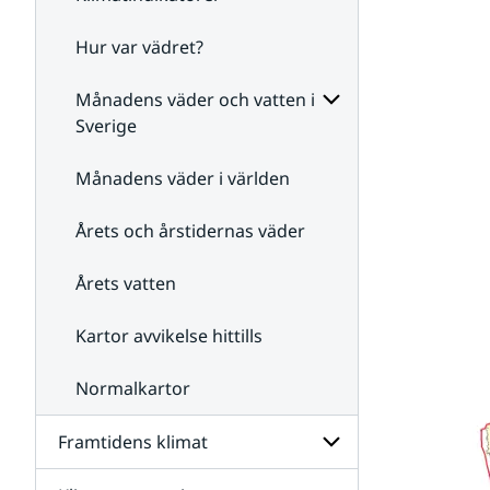
Hur var vädret?
Undersidor
för
Klimatindikatorer
Månadens väder och vatten i
Sverige
Undersidor
för
Månadens väder i världen
Månadens
väder
Årets och årstidernas väder
och
vatten
i
Årets vatten
Sverige
Kartor avvikelse hittills
Normalkartor
Framtidens klimat