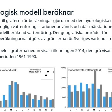
ogisk modell beräknar
till graferna är beräkningar gjorda med den hydrologiska 
ängliga vattenföringsstationer används och där mätstatione
ellberäknad vattenföring. Det geografiska området för 
sberäkningarna utgörs av gränserna för Sveriges vattendistri
peln i graferna nedan visar tillrinningen 2014, den grå visar
perioden 1961-1990.
Förstora bilden