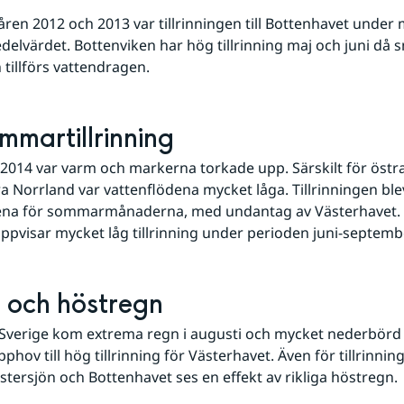
åren 2012 och 2013 var tillrinningen till Bottenhavet under m
elvärdet. Bottenviken har hög tillrinning maj och juni då snö
 tillförs vattendragen.
mmartillrinning
14 var varm och markerna torkade upp. Särskilt för östra
a Norrland var vattenflödena mycket låga. Tillrinningen blev
na för sommarmånaderna, med undantag av Västerhavet. 
ppvisar mycket låg tillrinning under perioden juni-septemb
l och höstregn
 Sverige kom extrema regn i augusti och mycket nederbörd
pphov till hög tillrinning för Västerhavet. Även för tillrinninge
stersjön och Bottenhavet ses en effekt av rikliga höstregn.