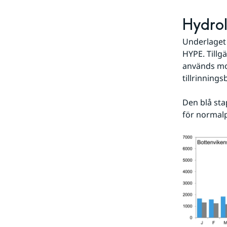
Hydrol
Underlaget 
HYPE. Tillg
används mod
tillrinning
Den blå sta
för normal