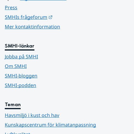
Press
Länk till annan webbplats.
SMHIs frågeforum
Mer kontaktinformation
SMHI-länkar
Jobba på SMHI
Om SMHI
SMHI-bloggen
SMHI-podden
Teman
Havsmiljö i kust och hav
Kunskapscentrum för klimatanpassning