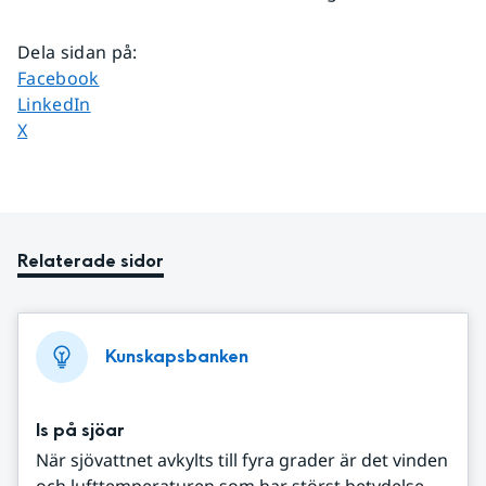
Dela sidan på
:
Dela sidan på
Facebook
Dela sidan på
LinkedIn
Dela sidan på
X
Relaterade sidor
Kunskapsbanken
Is på sjöar
När sjövattnet avkylts till fyra grader är det vinden
och lufttemperaturen som har störst betydelse