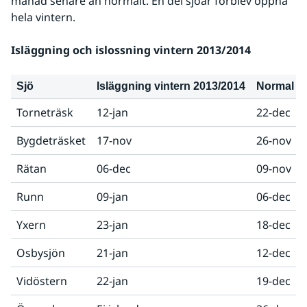
månad senare än normalt. En del sjöar förblev öppna 
hela vintern.
Isläggning och islossning vintern 2013/2014
Sjö
Isläggning vintern 2013/2014
Normal is
Torneträsk
12-jan
22-dec
Bygdeträsket
17-nov
26-nov
Rätan
06-dec
09-nov
Runn
09-jan
06-dec
Yxern
23-jan
18-dec
Osbysjön
21-jan
12-dec
Vidöstern
22-jan
19-dec