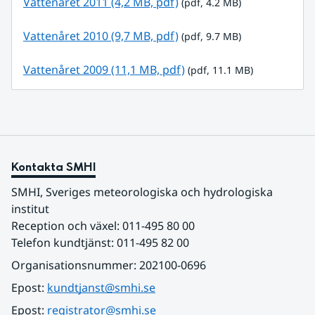
pdf, 4.2 MB.
Vattenåret 2011 (4,2 MB, pdf)
 (pdf, 4.2 MB)
pdf, 9.7 MB.
Vattenåret 2010 (9,7 MB, pdf)
 (pdf, 9.7 MB)
pdf, 11.1 MB.
Vattenåret 2009 (11,1 MB, pdf)
 (pdf, 11.1 MB)
Kontakta SMHI
SMHI, Sveriges meteorologiska och hydrologiska 
institut
Reception och växel: 011-495 80 00
Telefon kundtjänst: 011-495 82 00
Organisationsnummer: 202100-0696
Epost: 
kundtjanst@smhi.se
Epost: 
registrator@smhi.se