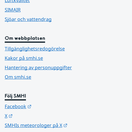
Luftkvalitet
SIMAIR
Sjöar och vattendrag
Om webbplatsen
Tillgänglighetsredogörelse
Kakor på smhi.se
Hantering av personuppgifter
Om smhi.se
Följ SMHI
Länk till annan webbplats.
Facebook
Länk till annan webbplats.
X
Länk till annan webbplats.
SMHIs meteorologer på X