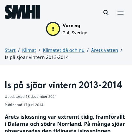
Hoppa till sidans innehåll
Meny
Varning
Gul, Sverige
Start
Klimat
Klimatet då och nu
Årets vatten
Is på sjöar vintern 2013-2014
Huvudinnehåll
Is på sjöar vintern 2013-2014
Uppdaterad
13 december 2024
Publicerad
17 juni 2014
Årets islossning var extremt tidig, framförallt 
i Dalarna och södra Norrland. På många sjöar 
observerades den tidigaste islossningen 