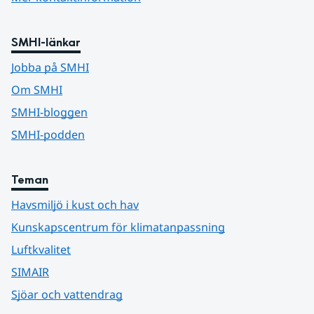
SMHI-länkar
Jobba på SMHI
Om SMHI
SMHI-bloggen
SMHI-podden
Teman
Havsmiljö i kust och hav
Kunskapscentrum för klimatanpassning
Luftkvalitet
SIMAIR
Sjöar och vattendrag