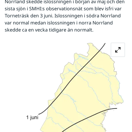
Norrland skedde islossningen i början av maj och den 
sista sjön i SMHI:s observationsnät som blev isfri var 
Torneträsk den 3 juni. Islossningen i södra Norrland 
var normal medan islossningen i norra Norrland 
skedde ca en vecka tidigare än normalt.
Fö