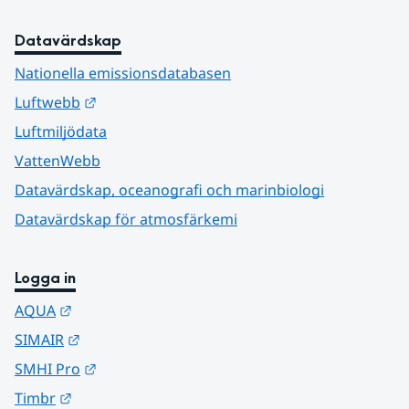
Datavärdskap
Nationella emissionsdatabasen
Länk till annan webbplats.
Luftwebb
Luftmiljödata
VattenWebb
Datavärdskap, oceanografi och marinbiologi
Datavärdskap för atmosfärkemi
Logga in
Länk till annan webbplats.
AQUA
Länk till annan webbplats.
SIMAIR
Länk till annan webbplats.
SMHI Pro
Länk till annan webbplats.
Timbr