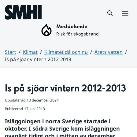
Hoppa till sidans innehåll
Meny
Meddelande
Risk för skogsbrand
Start
Klimat
Klimatet då och nu
Årets vatten
Is på sjöar vintern 2012-2013
Huvudinnehåll
Is på sjöar vintern 2012-2013
Uppdaterad
13 december 2024
Publicerad
17 juni 2013
Isläggningen i norra Sverige startade i 
oktober. I södra Sverige kom isläggningen 
ovanligt tidigt och i mitten av december 