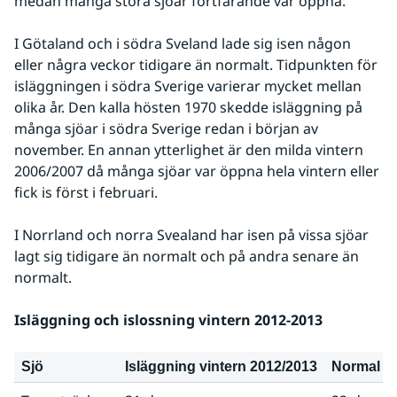
medan många stora sjöar fortfarande var öppna.
I Götaland och i södra Sveland lade sig isen någon 
eller några veckor tidigare än normalt. Tidpunkten för 
isläggningen i södra Sverige varierar mycket mellan 
olika år. Den kalla hösten 1970 skedde isläggning på 
många sjöar i södra Sverige redan i början av 
november. En annan ytterlighet är den milda vintern 
2006/2007 då många sjöar var öppna hela vintern eller 
fick is först i februari.
I Norrland och norra Svealand har isen på vissa sjöar 
lagt sig tidigare än normalt och på andra senare än 
normalt.
Isläggning och islossning vintern 2012-2013
Sjö
Isläggning vintern 2012/2013
Normal is