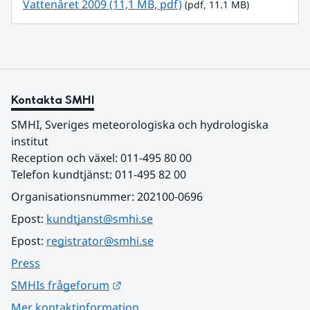
pdf, 11.1 MB.
Vattenåret 2009 (11,1 MB, pdf)
 (pdf, 11.1 MB)
Kontakta SMHI
SMHI, Sveriges meteorologiska och hydrologiska 
institut
Reception och växel: 011-495 80 00
Telefon kundtjänst: 011-495 82 00
Organisationsnummer: 202100-0696
Epost: 
kundtjanst@smhi.se
Epost: 
registrator@smhi.se
Press
Länk till annan webbplats.
SMHIs frågeforum
Mer kontaktinformation