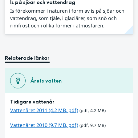
Is på sjöar och vattendrag
Is förekommer i naturen i form av is på sjöar och
vattendrag, som tjäle, i glaciärer, som snö och
rimfrost och i olika former i atmosfären.
Relaterade länkar
Årets vatten
Tidigare vattenår
pdf, 4.2 MB.
Vattenåret 2011 (4,2 MB, pdf)
 (pdf, 4.2 MB)
pdf, 9.7 MB.
Vattenåret 2010 (9,7 MB, pdf)
 (pdf, 9.7 MB)