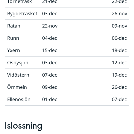
Torneträsk
21-dec
22-dec
Bygdeträsket
03-dec
26-nov
Rätan
22-nov
09-nov
Runn
04-dec
06-dec
Yxern
15-dec
18-dec
Osbysjön
03-dec
12-dec
Vidöstern
07-dec
19-dec
Ömmeln
09-dec
26-dec
Ellenösjön
01-dec
07-dec
Islossning