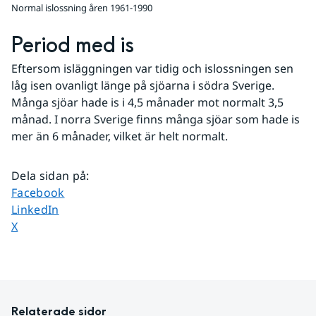
Normal islossning åren 1961-1990
Period med is
Eftersom isläggningen var tidig och islossningen sen 
låg isen ovanligt länge på sjöarna i södra Sverige. 
Många sjöar hade is i 4,5 månader mot normalt 3,5 
månad. I norra Sverige finns många sjöar som hade is 
mer än 6 månader, vilket är helt normalt.
Dela sidan på
:
Dela sidan på
Facebook
Dela sidan på
LinkedIn
Dela sidan på
X
Relaterade sidor