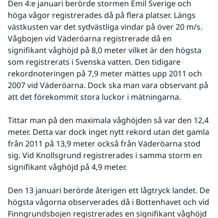
Den 4:e januari berörde stormen Emil Sverige och 
höga vågor registrerades då på flera platser. Längs 
västkusten var det sydvästliga vindar på över 20 m/s. 
Vågbojen vid Väderöarna registrerade då en 
signifikant våghöjd på 8,0 meter vilket är den högsta 
som registrerats i Svenska vatten. Den tidigare 
rekordnoteringen på 7,9 meter mättes upp 2011 och 
2007 vid Väderöarna. Dock ska man vara observant på 
att det förekommit stora luckor i mätningarna. 
Tittar man på den maximala våghöjden så var den 12,4 
meter. Detta var dock inget nytt rekord utan det gamla 
från 2011 på 13,9 meter också från Väderöarna stod 
sig. Vid Knollsgrund registrerades i samma storm en 
signifikant våghöjd på 4,9 meter.
Den 13 januari berörde återigen ett lågtryck landet. De 
högsta vågorna observerades då i Bottenhavet och vid 
Finngrundsbojen registrerades en signifikant våghöjd 