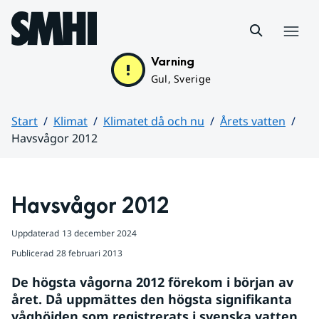
Hoppa till sidans innehåll
Meny
Varning
Gul, Sverige
Start
Klimat
Klimatet då och nu
Årets vatten
Havsvågor 2012
Huvudinnehåll
Havsvågor 2012
Uppdaterad
13 december 2024
Publicerad
28 februari 2013
De högsta vågorna 2012 förekom i början av 
året. Då uppmättes den högsta signifikanta 
våghöjden som registrerats i svenska vatten. 