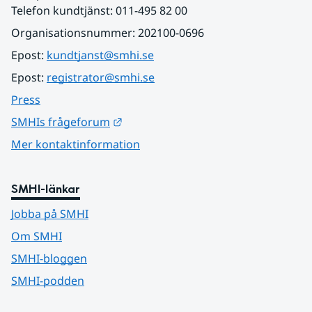
Telefon kundtjänst: 011-495 82 00
Organisationsnummer: 202100-0696
Epost: 
kundtjanst@smhi.se
Epost: 
registrator@smhi.se
Press
Länk till annan webbplats.
SMHIs frågeforum
Mer kontaktinformation
SMHI-länkar
Jobba på SMHI
Om SMHI
SMHI-bloggen
SMHI-podden