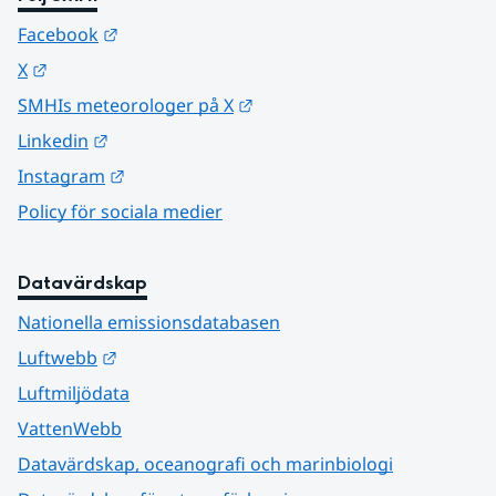
Länk till annan webbplats.
Facebook
Länk till annan webbplats.
X
Länk till annan webbplats.
SMHIs meteorologer på X
Länk till annan webbplats.
Linkedin
Länk till annan webbplats.
Instagram
Policy för sociala medier
Datavärdskap
Nationella emissionsdatabasen
Länk till annan webbplats.
Luftwebb
Luftmiljödata
VattenWebb
Datavärdskap, oceanografi och marinbiologi