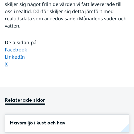
skiljer sig något från de värden vi fått levererade till 
oss i realtid. Därför skiljer sig detta jämfört med 
realtidsdata som är redovisade i Månadens väder och 
vatten.
Dela sidan på
:
Dela sidan på
Facebook
Dela sidan på
LinkedIn
Dela sidan på
X
Relaterade sidor
Havsmiljö i kust och hav