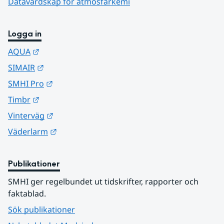
Datavärdskap för atmosfärkemi
Logga in
Länk till annan webbplats.
AQUA
Länk till annan webbplats.
SIMAIR
Länk till annan webbplats.
SMHI Pro
Länk till annan webbplats.
Timbr
Länk till annan webbplats.
Vinterväg
Länk till annan webbplats.
Väderlarm
Publikationer
SMHI ger regelbundet ut tidskrifter, rapporter och 
faktablad.
Sök publikationer