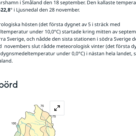
arshamn i Småland den 18 september. Den kallaste tempera
-22,8
° i Ljusnedal den 28 november.
logiska hösten (det första dygnet av 5 i sträck med 
emperatur under 10,0°C) startade kring mitten av septembe
rra Sverige, och nådde den sista stationen i södra Sverige d
id  novembers slut rådde meteorologisk vinter (det första dyg
dygnsmedeltemperatur under 0,0°C) i nästan hela landet, s
aland.
börd
Förstora bilden