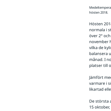
Medeltemperat
hösten 2018.
Hösten 2018
normala i s
över 2° och
november h
vilka de ky
balansera 
månad. I no
platser til
Jämfört med
varmare i s
likartad ell
De största 