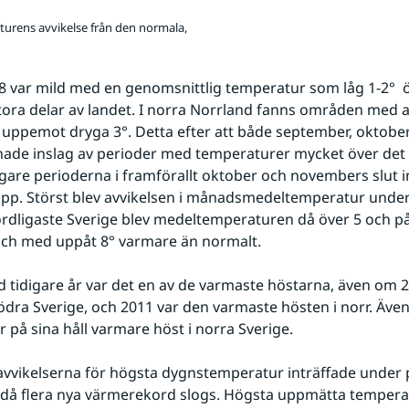
urens avvikelse från den normala,
 var mild med en genomsnittlig temperatur som låg 1-2°  ö
tora delar av landet. I norra Norrland fanns områden med av
 uppemot dryga 3°. Detta efter att både september, oktober
ade inslag av perioder med temperaturer mycket över det 
ligare perioderna i framförallt oktober och novembers slut i
upp. Störst blev avvikelsen i månadsmedeltemperatur unde
rdligaste Sverige blev medeltemperaturen då över 5 och på
l och med uppåt 8° varmare än normalt.
 tidigare år var det en av de varmaste höstarna, även om 2
ödra Sverige, och 2011 var den varmaste hösten i norr. Även
er på sina håll varmare höst i norra Sverige.
avvikelserna för högsta dygnstemperatur inträffade under 