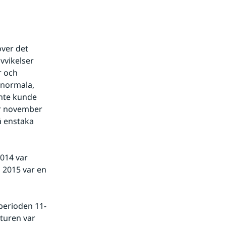
ver det 
vikelser 
 och 
normala, 
nte kunde 
r november 
 enstaka 
014 var 
 2015 var en 
perioden 11-
15 oktober, då flera nya värmerekord slogs. Högsta uppmätta temperaturen var 