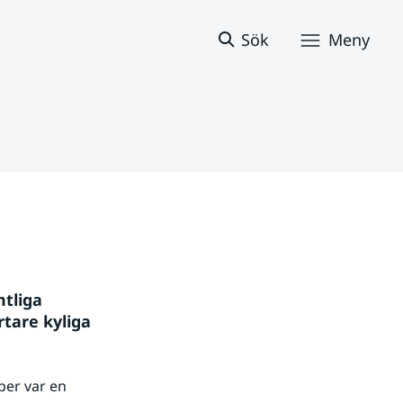
Sök
Meny
tliga 
are kyliga 
er var en 