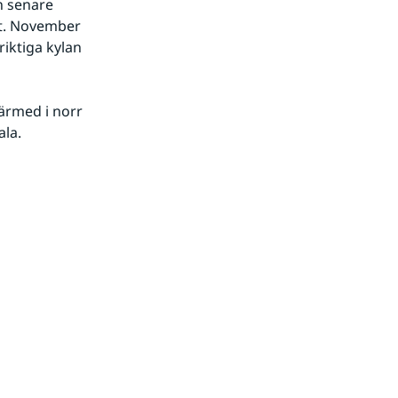
 senare 
et. November 
iktiga kylan 
ärmed i norr 
ala.