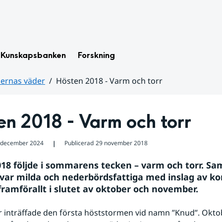
Kunskapsbanken
Forskning
dernas väder
Hösten 2018 - Varm och torr
n 2018 - Varm och torr
 december 2024
Publicerad
29 november 2018
❘
18 följde i sommarens tecken – varm och torr. Sam
ar milda och nederbördsfattiga med inslag av kort
 framförallt i slutet av oktober och november. 
 inträffade den första höststormen vid namn ”Knud”. Oktob