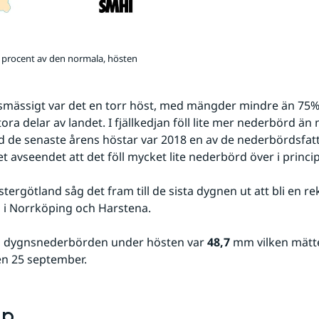
 procent av den normala, hösten
mässigt var det en torr höst, med mängder mindre än 75% 
ora delar av landet. I fjällkedjan föll lite mer nederbörd än 
 de senaste årens höstar var 2018 en av de nederbördsfatti
det avseendet att det föll mycket lite nederbörd över i princi
stergötland såg det fram till de sista dygnen ut att bli en re
l i Norrköping och Harstena.
a dygnsnederbörden under hösten var 
48,7
 mm vilken mättes
en 25 september.
up