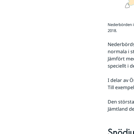
Nederbörden i
2018.
Nederbörds
normala i st
Jämfört med
speciellt i 
I delar av Ö
Till exempe
Den störst
Jämtland d
Snödj