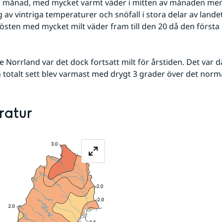
k månad, med mycket varmt väder i mitten av månaden men
g av vintriga temperaturer och snöfall i stora delar av land
östen med mycket milt väder fram till den 20 då den första r
e Norrland var det dock fortsatt milt för årstiden. Det var d
totalt sett blev varmast med drygt 3 grader över det norm
atur 
Förstora bilden