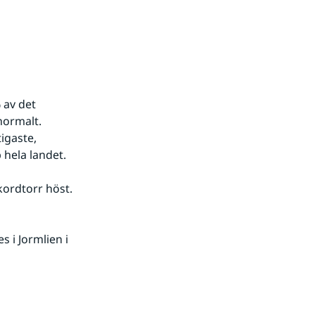
av det 
normalt. 
gaste, 
p hela landet.
kordtorr höst. 
 i Jormlien i 