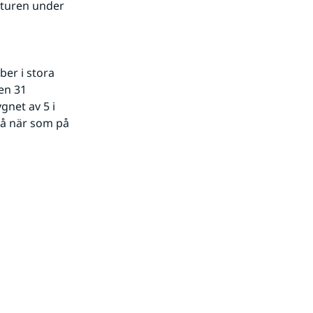
turen under 
r i stora 
en 31 
net av 5 i 
å när som på 