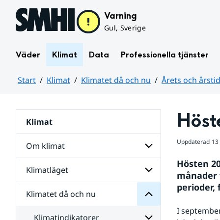
Hoppa till sidans innehåll
Varning
Gul, Sverige
Väder
Klimat
Data
Professionella tjänster
Start
Klimat
Klimatet då och nu
Årets och årsti
Huvudinnehåll
Höste
Klimat
nu
och
då
Uppdaterad
13
Om klimat
Klimatet
för
Hösten 20
Undersidor
Klimatläget
Undersidor
månader v
för
perioder,
Om
Klimatet då och nu
Undersidor
klimat
för
I september
Klimatläget
Klimatindikatorer