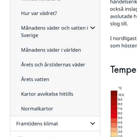
händelseri
också insla
Hur var vädret?
Undersidor
avslutade h
för
slog till.
Klimatindikatorer
Månadens väder och vatten i
Sverige
I nordligast
Undersidor
som hösten 
för
Månadens väder i världen
Månadens
väder
Årets och årstidernas väder
och
Temper
vatten
i
Årets vatten
Sverige
Kartor avvikelse hittills
Normalkartor
Framtidens klimat