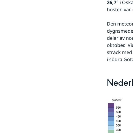
26,7
° i Osk
hösten var 
Den meteoro
dygnsmedelt
delar av no
oktober.  V
sträck med 
i södra Göt
Neder