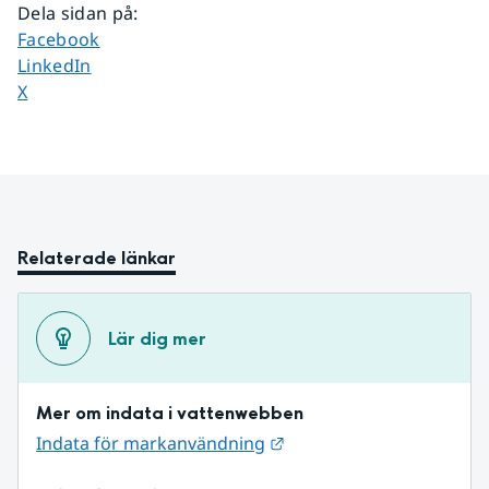
Dela sidan på
:
Dela sidan på
Facebook
Dela sidan på
LinkedIn
Dela sidan på
X
Relaterade länkar
Lär dig mer
Mer om indata i vattenwebben
Länk till annan webbplat
Indata för markanvändning