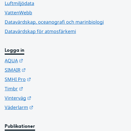
Luftmiljödata
VattenWebb
Datavärdskap, oceanografi och marinbiologi
Datavärdskap för atmosfärkemi
Logga in
Länk till annan webbplats.
AQUA
Länk till annan webbplats.
SIMAIR
Länk till annan webbplats.
SMHI Pro
Länk till annan webbplats.
Timbr
Länk till annan webbplats.
Vinterväg
Länk till annan webbplats.
Väderlarm
Publikationer