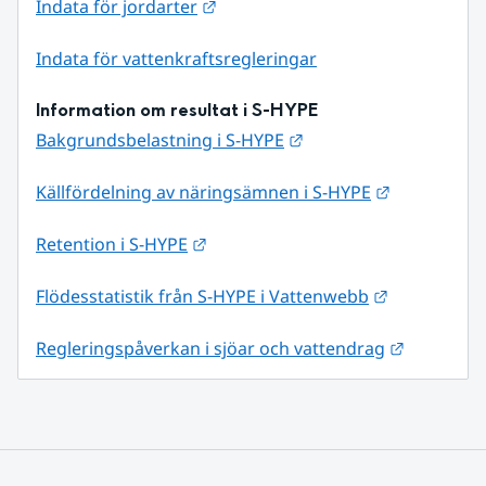
Länk till annan webbplats.
Indata för jordarter
Indata för vattenkraftsregleringar
Information om resultat i S-HYPE
Länk till annan webbpl
Bakgrundsbelastning i S-HYPE
Länk till a
Källfördelning av näringsämnen i S-HYPE
Länk till annan webbplats.
Retention i S-HYPE
Länk till an
Flödesstatistik från S-HYPE i Vattenwebb
Länk till 
Regleringspåverkan i sjöar och vattendrag