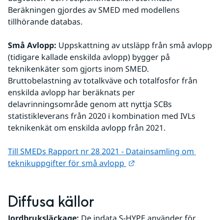
Beräkningen gjordes av SMED med modellens 
tillhörande databas.
Små Avlopp:
 Uppskattning av utsläpp från små avlopp 
(tidigare kallade enskilda avlopp) bygger på 
teknikenkäter som gjorts inom SMED. 
Bruttobelastning av totalkväve och totalfosfor från 
enskilda avlopp har beräknats per 
delavrinningsområde genom att nyttja SCBs 
statistikleverans från 2020 i kombination med IVLs 
teknikenkät om enskilda avlopp från 2021.
Till SMEDs Rapport nr 28 2021 - Datainsamling om 
Länk till annan webbpl
teknikuppgifter för små avlopp 
Diffusa källor
Jordbruksläckage:
 De indata S-HYPE använder för 