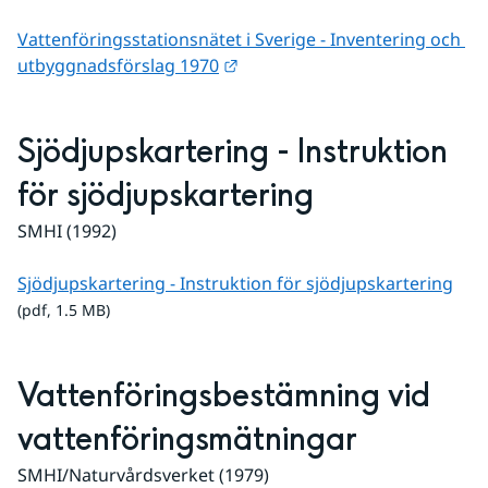
Vattenföringsstationsnätet i Sverige - Inventering och 
Länk till annan webbplats.
utbyggnadsförslag 1970
Sjödjupskartering - Instruktion 
för sjödjupskartering
SMHI (1992)
pdf,
Sjödjupskartering - Instruktion för sjödjupskartering
(pdf, 1.5 MB)
Vattenföringsbestämning vid 
vattenföringsmätningar
SMHI/Naturvårdsverket (1979)