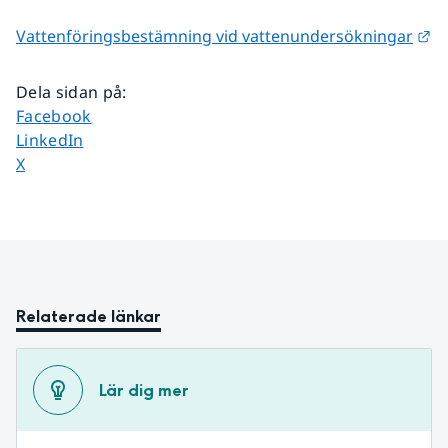
Lä
Vattenföringsbestämning vid vattenundersökningar
Dela sidan på
:
Dela sidan på
Facebook
Dela sidan på
LinkedIn
Dela sidan på
X
Relaterade länkar
Lär dig mer