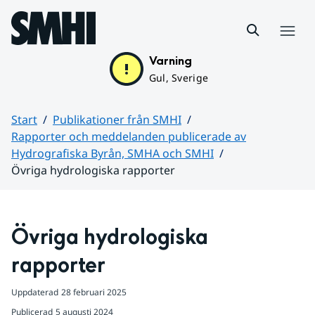
Hoppa till sidans innehåll
Meny
Varning
Gul, Sverige
Start
Publikationer från SMHI
Rapporter och meddelanden publicerade av
Hydrografiska Byrån, SMHA och SMHI
Övriga hydrologiska rapporter
Huvudinnehåll
Övriga hydrologiska 
rapporter
Uppdaterad
28 februari 2025
Publicerad
5 augusti 2024