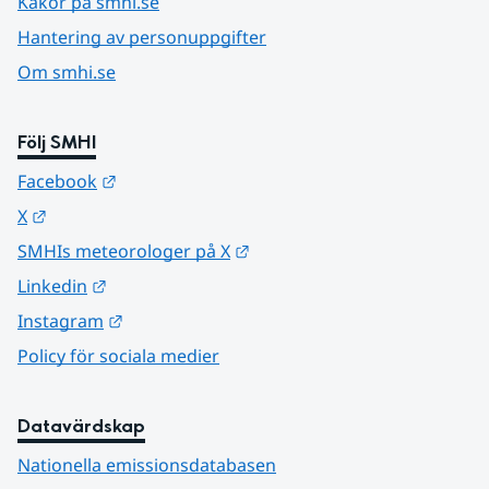
Kakor på smhi.se
Hantering av personuppgifter
Om smhi.se
Följ SMHI
Länk till annan webbplats.
Facebook
Länk till annan webbplats.
X
Länk till annan webbplats.
SMHIs meteorologer på X
Länk till annan webbplats.
Linkedin
Länk till annan webbplats.
Instagram
Policy för sociala medier
Datavärdskap
Nationella emissionsdatabasen