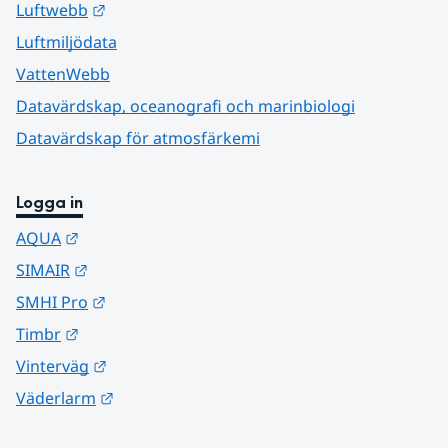
Länk till annan webbplats.
Luftwebb
Luftmiljödata
VattenWebb
Datavärdskap, oceanografi och marinbiologi
Datavärdskap för atmosfärkemi
Logga in
Länk till annan webbplats.
AQUA
Länk till annan webbplats.
SIMAIR
Länk till annan webbplats.
SMHI Pro
Länk till annan webbplats.
Timbr
Länk till annan webbplats.
Vinterväg
Länk till annan webbplats.
Väderlarm