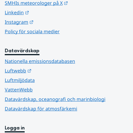
Länk till annan webbplats.
SMHIs meteorologer på X
Länk till annan webbplats.
Linkedin
Länk till annan webbplats.
Instagram
Policy för sociala medier
Datavärdskap
Nationella emissionsdatabasen
Länk till annan webbplats.
Luftwebb
Luftmiljödata
VattenWebb
Datavärdskap, oceanografi och marinbiologi
Datavärdskap för atmosfärkemi
Logga in