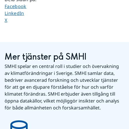
Dela sidan på
Facebook
Dela sidan på
LinkedIn
Dela sidan på
X
Mer tjänster på SMHI
SMHI spelar en central roll i studier och övervakning 
av klimatförändringar i Sverige. SMHI samlar data, 
bedriver avancerad forskning och utvecklar tjänster 
för att ge en djupare förståelse för hur och varför 
klimatet förändras. SMHI erbjuder även tillgång till 
öppna datakällor, vilket möjliggör insikter och analys 
för både allmänheten och forskarsamhället.