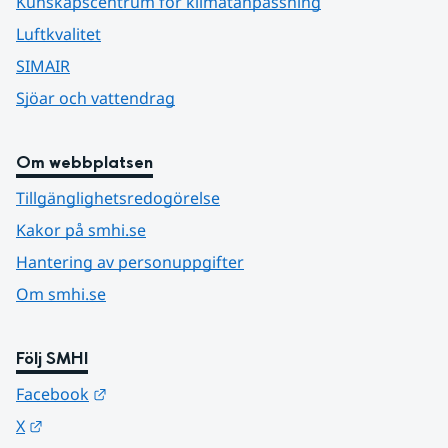
Kunskapscentrum för klimatanpassning
Luftkvalitet
SIMAIR
Sjöar och vattendrag
Om webbplatsen
Tillgänglighetsredogörelse
Kakor på smhi.se
Hantering av personuppgifter
Om smhi.se
Följ SMHI
Länk till annan webbplats.
Facebook
Länk till annan webbplats.
X