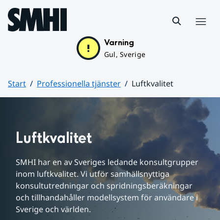
Hoppa till sidans innehåll
Meny
Varning
Gul, Sverige
Start
Professionella tjänster
Luftkvalitet
Huvudinnehåll
Luftkvalitet
SMHI har en av Sveriges ledande konsultgrupper 
inom luftkvalitet. Vi utför samhällsnyttiga 
konsultutredningar och spridningsberäkningar 
och tillhandahåller modellsystem för användare i 
Sverige och världen.