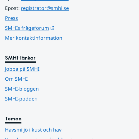
Epost: 
registrator@smhi.se
Press
Länk till annan webbplats.
SMHIs frågeforum
Mer kontaktinformation
SMHI-länkar
Jobba på SMHI
Om SMHI
SMHI-bloggen
SMHI-podden
Teman
Havsmiljö i kust och hav